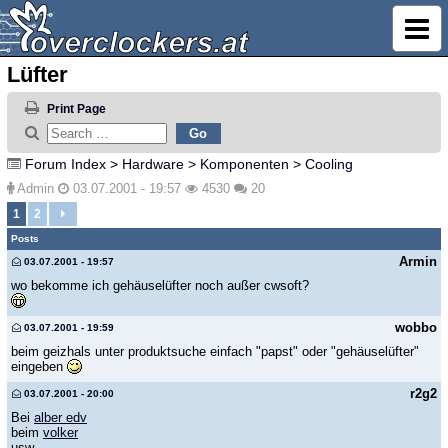
Lüfter
Print Page
Forum Index
>
Hardware
>
Komponenten
>
Cooling
Admin
03.07.2001 - 19:57
4530
20
1
2
Posts
Armin
03.07.2001 - 19:57
wo bekomme ich gehäuselüfter noch außer cwsoft?
wobbo
03.07.2001 - 19:59
beim geizhals unter produktsuche einfach "papst" oder "gehäuselüfter"
eingeben
r2g2
03.07.2001 - 20:00
Bei
alber edv
beim
volker
usw