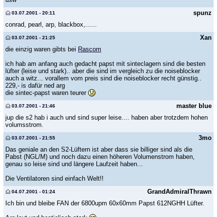
spunz
03.07.2001 - 20:11
conrad, pearl, arp, blackbox,......
Xan
03.07.2001 - 21:25
die einzig waren gibts bei
Rascom
ich hab am anfang auch gedacht papst mit sinteclagern sind die besten
lüfter (leise und stark).. aber die sind im vergleich zu die noiseblocker
auch a witz... vorallem vom preis sind die noiseblocker recht günstig..
229,- is dafür ned arg
die sintec-papst waren teurer
master blue
03.07.2001 - 21:46
jup die s2 hab i auch und sind super leise.... haben aber trotzdem hohen
volumsstrom.
3mo
03.07.2001 - 21:55
Das geniale an den S2-Lüftern ist aber dass sie billiger sind als die
Pabst (NGL/M) und noch dazu einen höheren Volumenstrom haben,
genau so leise sind und längere Laufzeit haben...
Die Ventilatoren sind einfach Welt!!
GrandAdmiralThrawn
04.07.2001 - 01:24
Ich bin und bleibe FAN der 6800upm 60x60mm Papst 612NGHH Lüfter.