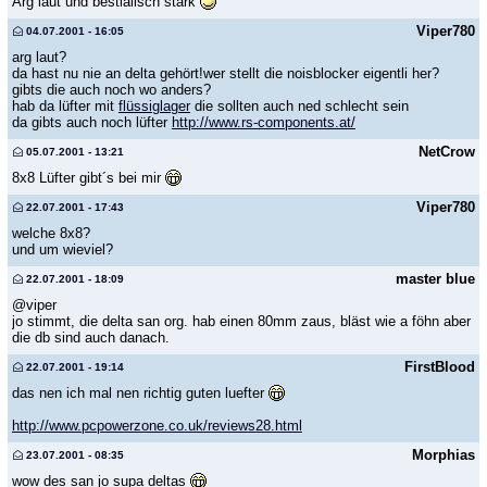
Arg laut und bestialisch stark
Viper780
04.07.2001 - 16:05
arg laut?
da hast nu nie an delta gehört!wer stellt die noisblocker eigentli her?
gibts die auch noch wo anders?
hab da lüfter mit
flüssiglager
die sollten auch ned schlecht sein
da gibts auch noch lüfter
http://www.rs-components.at/
NetCrow
05.07.2001 - 13:21
8x8 Lüfter gibt´s bei mir
Viper780
22.07.2001 - 17:43
welche 8x8?
und um wieviel?
master blue
22.07.2001 - 18:09
@viper
jo stimmt, die delta san org. hab einen 80mm zaus, bläst wie a föhn aber
die db sind auch danach.
FirstBlood
22.07.2001 - 19:14
das nen ich mal nen richtig guten luefter
http://www.pcpowerzone.co.uk/reviews28.html
Morphias
23.07.2001 - 08:35
wow des san jo supa deltas