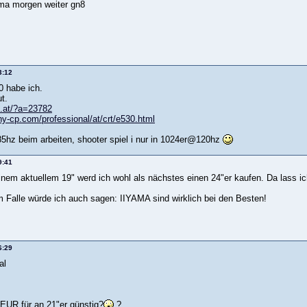
n ma morgen weiter gn8
3:12
 habe ich.
t.
s.at/?a=23782
ny-cp.com/professional/at/crt/e530.html
hz beim arbeiten, shooter spiel i nur in 1024er@120hz
9:41
nem aktuellem 19" werd ich wohl als nächstes einen 24"er kaufen. Da lass i
m Falle würde ich auch sagen: IIYAMA sind wirklich bei den Besten!
6:29
al
0EUR für an 21"er günstig?
?