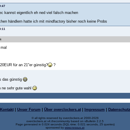
9:47
ec kannst eigentlich eh ned viel falsch machen
chen händlern hatte ich mit mindfactory bisher noch keine Probs
3:11
ik
 mal
720EUR für an 21"er günstig?
?
is das günstig
h ne sehr gute wahl
Kontakt
|
Unser Forum
|
Über overclockers.at
|
Impressum
|
Datenschut
© all rights reserved by overclockers.at 2000-2026
overclockers.at v4.thecommunity based on vBulletin 2.2.5
Page generated in 0.024 seconds (SQL-time: 0.021 seconds, 25 queries)
sponsored by
www.nessus.at