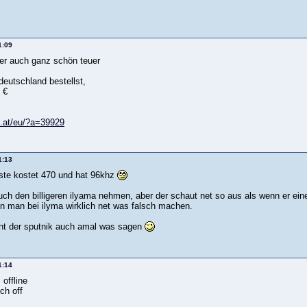
1:09
ber auch ganz schön teuer
deutschland bestellst,
 €
ls.at/eu/?a=39929
1:13
igste kostet 470 und hat 96khz
uch den billigeren ilyama nehmen, aber der schaut net so aus als wenn er eine 
 man bei ilyma wirklich net was falsch machen.
nnt der sputnik auch amal was sagen
1:14
offline
uch off