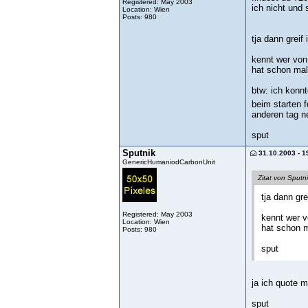
Registered: May 2003
ich nicht und 
Location: Wien
Posts: 980
tja dann grei
kennt wer von
hat schon mal
btw: ich konnt
beim starten f
anderen tag n
sput
Sputnik
31.10.2003 - 1
GenericHumaniodCarbonUnit
Zitat von Sputn
tja dann gr
Registered: May 2003
kennt wer v
Location: Wien
hat schon m
Posts: 980
sput
ja ich quote m
sput