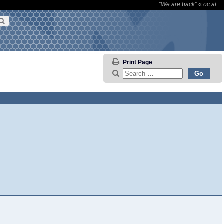
"We are back"
«
oc.at
Print Page