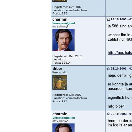
Registered: Oct 2002
Location: vorm bildschirm
Posts: 925
charmin
26.10.2003 - 0
Vereinsmitglied
ja 588 sind a
stay classy!
wennst ihn in 
zahlst nur 493
http://geizha
Registered: Dec 2002
Location:
Posts: 16514
Biber
26.10.2003 - 0
likes sushi
naja, der bill
er könnte ja a
auserdem kann
Registered: Oct 2002
eigentlich kö
Location: vorm bildschirm
Posts: 925
mfg biber
charmin
26.10.2003 - 0
Vereinsmitglied
hmm na der is 
stay classy!
im icq is er a