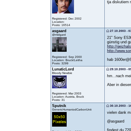
tja diskutier
Registered: Dec 2002
Location:
Posts: 16514
asgaard
27.10.2003 - 0
@midgard
21" Sony E530
günstig und gu
http://geizhal
http://www.so
Registered: Sep 2000
hab 1600er@85
Location: Bruck/Leitha
Posts: 3299
LunaticLord
29.10.2003 - 0
Bloody Newbie
hm...nach mei
Aber in diese
Registered: Mar 2003
Location: Austria, Bruck
Posts: 31
Sputnik
30.10.2003 - 1
GenericHumaniodCarbonUnit
vielen dank m
@asgaard
findest du 72