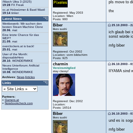
pls move to di
/Watch Ultra 3 (2025)
19:28
FX Freak
oc.at Holzwürmer & Bastl Wastl
thx
Registered: May 2003
19:14
tinker
Location: Wien
Latest News
Posts: 980
Wettbewerb: Wir suchen den
Biber
25.10.2003 - 2
besten Steam Machine Clone
likes sushi
28.06.
mat
ich glaub bei
Eine letzte Chance für das
sonst würde 
WEP?
21.09.
mat
mfg biber
overclockers.at is back!
25.01.
mat
Registered: Oct 2002
User of the Month:
Location: vorm bildschirm
disposableHero
Posts: 925
28.10.
WONDERMIKE
charmin
26.10.2003 - 0
Neues Unterforum: Artificial
Vereinsmitglied
Intelligence
IIYAMA sind wi
stay classy!
10.08.
WONDERMIKE
Archives:
News
Articles
Links
Partners:
»
Gamers.at
Registered: Dec 2002
»
Notebookcheck.com
Location:
Posts: 16514
Biber
26.10.2003 - 0
likes sushi
und es is soga
mfg biber