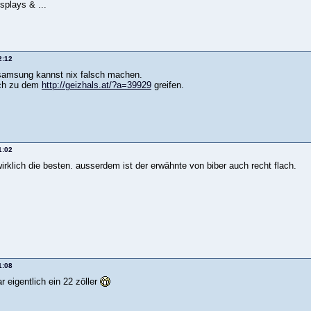
splays & ...
2:12
 samsung kannst nix falsch machen.
ich zu dem
http://geizhals.at/?a=39929
greifen.
1:02
rklich die besten. ausserdem ist der erwähnte von biber auch recht flach.
1:08
r eigentlich ein 22 zöller