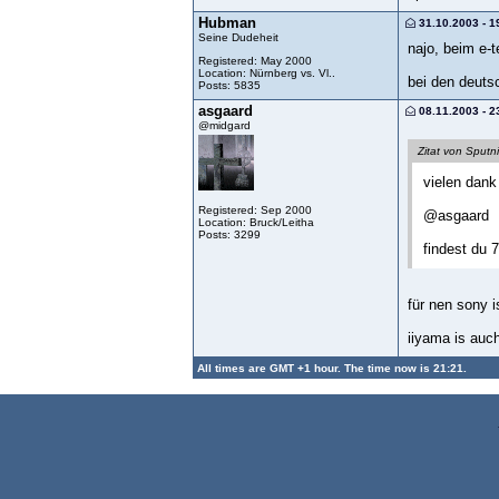
Hubman
31.10.2003 - 1
Seine Dudeheit
najo, beim e-t
Registered: May 2000
Location: Nürnberg vs. Vl..
bei den deuts
Posts: 5835
asgaard
08.11.2003 - 2
@midgard
Zitat von Sputn
vielen dank
Registered: Sep 2000
@asgaard
Location: Bruck/Leitha
Posts: 3299
findest du 
für nen sony 
iiyama is auc
All times are GMT +1 hour. The time now is 21:21.