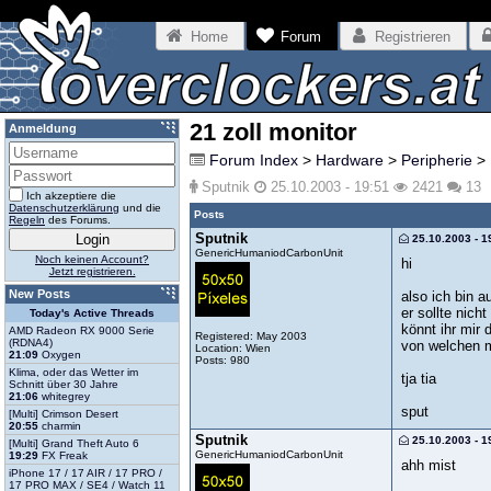
Home
Forum
Registrieren
21 zoll monitor
Anmeldung
Forum Index
>
Hardware
>
Peripherie
>
Sputnik
25.10.2003 - 19:51
2421
13
Ich akzeptiere die
Datenschutzerklärung
und die
Posts
Regeln
des Forums.
Sputnik
25.10.2003 - 1
GenericHumaniodCarbonUnit
Noch keinen Account?
hi
Jetzt registrieren.
New Posts
also ich bin 
er sollte nic
Today's Active Threads
könnt ihr mir
AMD Radeon RX 9000 Serie
Registered: May 2003
(RDNA4)
von welchen m
Location: Wien
21:09
Oxygen
Posts: 980
Klima, oder das Wetter im
tja tia
Schnitt über 30 Jahre
21:06
whitegrey
sput
[Multi] Crimson Desert
20:55
charmin
Sputnik
25.10.2003 - 1
[Multi] Grand Theft Auto 6
GenericHumaniodCarbonUnit
19:29
FX Freak
ahh mist
iPhone 17 / 17 AIR / 17 PRO /
17 PRO MAX / SE4 / Watch 11