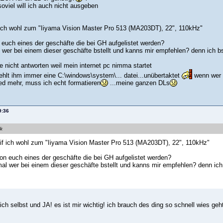
soviel will ich auch nicht ausgeben
f ich wohl zum "Iiyama Vision Master Pro 513 (MA203DT), 22", 110kHz"
 euch eines der geschäfte die bei GH aufgelistet werden?
 wer bei einem dieser geschäfte bstellt und kanns mir empfehlen? denn ich bs
e nicht antworten weil mein internet pc nimma startet
ehlt ihm immer eine C:\windows\system\... datei...unübertaktet
wenn wer w
ed mehr, muss ich echt formatieren
...meine ganzen DLs
9:36
ik
eif ich wohl zum "Iiyama Vision Master Pro 513 (MA203DT), 22", 110kHz"
on euch eines der geschäfte die bei GH aufgelistet werden?
al wer bei einem dieser geschäfte bstellt und kanns mir empfehlen? denn ich 
ich selbst und JA! es ist mir wichtig! ich brauch des ding so schnell wies geh