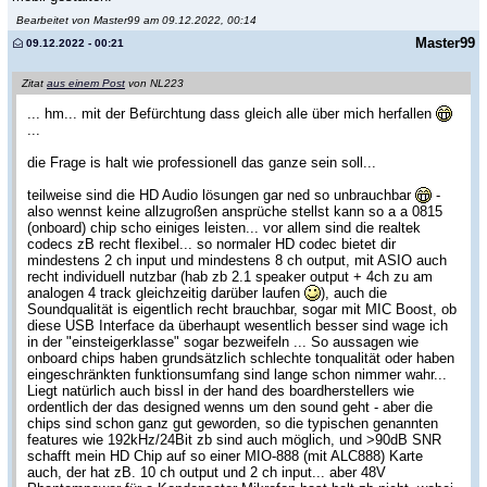
Bearbeitet von Master99 am 09.12.2022, 00:14
Master99
09.12.2022 - 00:21
Zitat
aus einem Post
von NL223
... hm... mit der Befürchtung dass gleich alle über mich herfallen
...
die Frage is halt wie professionell das ganze sein soll...
teilweise sind die HD Audio lösungen gar ned so unbrauchbar
-
also wennst keine allzugroßen ansprüche stellst kann so a a 0815
(onboard) chip scho einiges leisten... vor allem sind die realtek
codecs zB recht flexibel... so normaler HD codec bietet dir
mindestens 2 ch input und mindestens 8 ch output, mit ASIO auch
recht individuell nutzbar (hab zb 2.1 speaker output + 4ch zu am
analogen 4 track gleichzeitig darüber laufen
), auch die
Soundqualität is eigentlich recht brauchbar, sogar mit MIC Boost, ob
diese USB Interface da überhaupt wesentlich besser sind wage ich
in der "einsteigerklasse" sogar bezweifeln ... So aussagen wie
onboard chips haben grundsätzlich schlechte tonqualität oder haben
eingeschränkten funktionsumfang sind lange schon nimmer wahr...
Liegt natürlich auch bissl in der hand des boardherstellers wie
ordentlich der das designed wenns um den sound geht - aber die
chips sind schon ganz gut geworden, so die typischen genannten
features wie 192kHz/24Bit zb sind auch möglich, und >90dB SNR
schafft mein HD Chip auf so einer MIO-888 (mit ALC888) Karte
auch, der hat zB. 10 ch output und 2 ch input... aber 48V