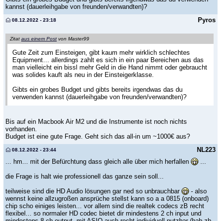
kannst (dauerleihgabe von freunden/verwandten)?
Pyros
08.12.2022 - 23:18
Zitat
aus einem Post
von Master99
Gute Zeit zum Einsteigen, gibt kaum mehr wirklich schlechtes
Equipment… allerdings zahlt es sich in ein paar Bereichen aus das
man vielleicht ein bissl mehr Geld in die Hand nimmt oder gebraucht
was solides kauft als neu in der Einsteigerklasse.
Gibts ein grobes Budget und gibts bereits irgendwas das du
verwenden kannst (dauerleihgabe von freunden/verwandten)?
Bis auf ein Macbook Air M2 und die Instrumente ist noch nichts
vorhanden.
Budget ist eine gute Frage. Geht sich das all-in um ~1000€ aus?
NL223
08.12.2022 - 23:44
... hm... mit der Befürchtung dass gleich alle über mich herfallen
...
die Frage is halt wie professionell das ganze sein soll...
teilweise sind die HD Audio lösungen gar ned so unbrauchbar
- also
wennst keine allzugroßen ansprüche stellst kann so a a 0815 (onboard)
chip scho einiges leisten... vor allem sind die realtek codecs zB recht
flexibel... so normaler HD codec bietet dir mindestens 2 ch input und
mindestens 8 ch output, mit ASIO auch recht individuell nutzbar (hab zb