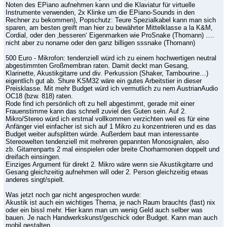
Noten des EPiano aufnehmen kann und die Klaviatur für virtuelle
Instrumente verwenden, 2x Klinke um die EPiano-Sounds in den
Rechner zu bekommen), Popschutz: Teure Spezialkabel kann man sich
sparen, am besten greift man hier zu bewährter Mittelklasse a la K&M,
Cordial, oder den ‚besseren‘ Eigenmarken wie ProSnake (Thomann) ….
nicht aber zu noname oder den ganz billigen sssnake (Thomann)
500 Euro - Mikrofon: tendenziell würd ich zu einem hochwertigen neutral
abgestimmten Großmembran raten. Damit deckt man Gesang,
Klarinette, Akustikgitarre und div. Perkussion (Shaker, Tambourine…)
eigentlich gut ab. Shure KSM32 wäre ein gutes Arbeitstier in dieser
Preisklasse. Mit mehr Budget würd ich vermutlich zu nem AustrianAudio
OC18 (bzw. 818) raten.
Rode find ich persönlich oft zu hell abgestimmt, gerade mit einer
Frauenstimme kann das schnell zuviel des Guten sein. Auf 2.
Mikro/Stereo würd ich erstmal vollkommen verzichten weil es für eine
Anfänger viel einfacher ist sich auf 1 Mikro zu konzentrieren und es das
Budget weiter aufsplitten würde. Außerdem baut man interessante
Stereowelten tendenziell mit mehreren gepannten Monosignalen, also
zb. Gitarrenparts 2 mal einspielen oder breite Chorharmonien doppelt und
dreifach einsingen.
Einziges Argument für direkt 2. Mikro wäre wenn sie Akustikgitarre und
Gesang gleichzeitig aufnehmen will oder 2. Person gleichzeitig etwas
anderes singt/spielt.
Was jetzt noch gar nicht angesprochen wurde:
Akustik ist auch ein wichtiges Thema, je nach Raum brauchts (fast) nix
oder ein bissl mehr. Hier kann man um wenig Geld auch selber was
bauen. Je nach Handwerkskunst/geschick oder Budget. Kann man auch
mobil gestalten.