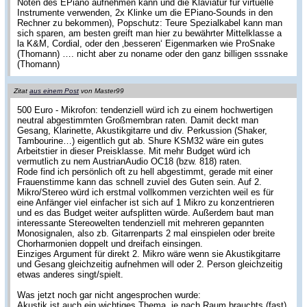
Noten des EPiano aufnehmen kann und die Klaviatur für virtuelle
Instrumente verwenden, 2x Klinke um die EPiano-Sounds in den
Rechner zu bekommen), Popschutz: Teure Spezialkabel kann man
sich sparen, am besten greift man hier zu bewährter Mittelklasse a
la K&M, Cordial, oder den ‚besseren‘ Eigenmarken wie ProSnake
(Thomann) …. nicht aber zu noname oder den ganz billigen sssnake
(Thomann)
Zitat
aus einem Post
von Master99
500 Euro - Mikrofon: tendenziell würd ich zu einem hochwertigen
neutral abgestimmten Großmembran raten. Damit deckt man
Gesang, Klarinette, Akustikgitarre und div. Perkussion (Shaker,
Tambourine…) eigentlich gut ab. Shure KSM32 wäre ein gutes
Arbeitstier in dieser Preisklasse. Mit mehr Budget würd ich
vermutlich zu nem AustrianAudio OC18 (bzw. 818) raten.
Rode find ich persönlich oft zu hell abgestimmt, gerade mit einer
Frauenstimme kann das schnell zuviel des Guten sein. Auf 2.
Mikro/Stereo würd ich erstmal vollkommen verzichten weil es für
eine Anfänger viel einfacher ist sich auf 1 Mikro zu konzentrieren
und es das Budget weiter aufsplitten würde. Außerdem baut man
interessante Stereowelten tendenziell mit mehreren gepannten
Monosignalen, also zb. Gitarrenparts 2 mal einspielen oder breite
Chorharmonien doppelt und dreifach einsingen.
Einziges Argument für direkt 2. Mikro wäre wenn sie Akustikgitarre
und Gesang gleichzeitig aufnehmen will oder 2. Person gleichzeitig
etwas anderes singt/spielt.
Was jetzt noch gar nicht angesprochen wurde:
Akustik ist auch ein wichtiges Thema, je nach Raum brauchts (fast)