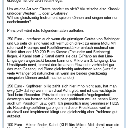
erzeugen ist die DAW relativ egal.
Um welche Art von Gitarre handelt es sich? Akustische also Klassik
und/oder Western…. oder E-Gitarre?
Will sie gleichzeitig Instrument spielen können und singen oder nur
nacheinander?
Prinzipiell würd ichs folgendermaßen aufteilen:
250 Euro - Interface: auch wenn die günstigen Geräte von Behringer
und Co sehr ok sind würd ich vermutlich direkt zu einem Motu M4
raten weil Preamps und Kopfhörerverstärker einfach nochmal ein
Stück über der 150-200 Euro Klasse (Focusrite und Steinberg)
liegen. 4 Kanal statt 2 Kanal damit sie das E-Piano an den Line-
Eingängen angesteckt lassen kann und Mikro am 3. Eingang. Das
Umstöpseln nervt, bremst den kreativen Flow oder verhindert gar
das man Gesang und Piano gleichzeitig aufnehmen kann (was für
viele Anfänger oft natürlicher ist wenn sie beides gleichzeitig
einspielen können anstatt nacheinander)
150 Euro - Kopfhörer: billig zahlt sich hier imho nicht aus, hat man
ewig (10+ Jahre) wenn man drauf Acht gibt, und ist das wichtigste
Tool beim Recorden. Prinzipiell eine individuelle Angelegenheit
deswegen am besten selber ein paar probieren weil es neben Klang
auch um Passform usw. geht. Ich persönlich mag Sennheiser HD25
als Recordingkopfhörer ganz gern in dieser Preisklasse weil er
druckvoll und inspirierend klingt und gleichzeitig aber Probleme gut
aufzeigt.
100 Euro - Mikroständer, Kabel (XLR fürs Mikro, Midi damit man die