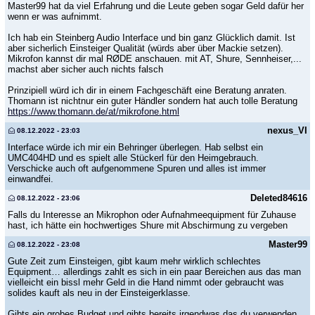
Master99 hat da viel Erfahrung und die Leute geben sogar Geld dafür her
wenn er was aufnimmt.
Ich hab ein Steinberg Audio Interface und bin ganz Glücklich damit. Ist
aber sicherlich Einsteiger Qualität (würds aber über Mackie setzen).
Mikrofon kannst dir mal RØDE anschauen. mit AT, Shure, Sennheiser,...
machst aber sicher auch nichts falsch
Prinzipiell würd ich dir in einem Fachgeschäft eine Beratung anraten.
Thomann ist nichtnur ein guter Händler sondern hat auch tolle Beratung
https://www.thomann.de/at/mikrofone.html
nexus_VI
08.12.2022 - 23:03
Interface würde ich mir ein Behringer überlegen. Hab selbst ein
UMC404HD und es spielt alle Stückerl für den Heimgebrauch.
Verschicke auch oft aufgenommene Spuren und alles ist immer
einwandfei.
Deleted84616
08.12.2022 - 23:06
Falls du Interesse an Mikrophon oder Aufnahmeequipment für Zuhause
hast, ich hätte ein hochwertiges Shure mit Abschirmung zu vergeben
Master99
08.12.2022 - 23:08
Gute Zeit zum Einsteigen, gibt kaum mehr wirklich schlechtes
Equipment… allerdings zahlt es sich in ein paar Bereichen aus das man
vielleicht ein bissl mehr Geld in die Hand nimmt oder gebraucht was
solides kauft als neu in der Einsteigerklasse.
Gibts ein grobes Budget und gibts bereits irgendwas das du verwenden