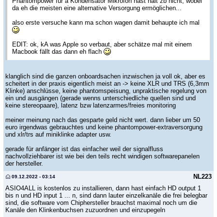
Phantompower für a Kondensator Mikrofon hast halt zb nicht, wobei
da eh die meisten eine alternative Versorgung ermöglichen...
also erste versuche kann ma schon wagen damit behaupte ich mal
EDIT: ok, kA was Apple so verbaut, aber schätze mal mit einem
Macbook fällt das dann eh flach
klanglich sind die ganzen onboardsachen inzwischen ja voll ok, aber es
scheitert in der praxis eigentlich meist an -> keine XLR und TRS (6,3mm
Klinke) anschlüsse, keine phantomspeisung, unpraktische regelung von
ein und ausgängen (gerade wenns unterschiedliche quellen sind und
keine stereopaare), latenz bzw latenzarmes/freies monitoring
meiner meinung nach das gesparte geld nicht wert. dann lieber um 50
euro irgendwas gebrauchtes und keine phantompower-extraversorgung
und xlr/trs auf miniklinke adapter usw.
gerade für anfänger ist das einfacher weil der signalfluss
nachvollziehbarer ist wie bei den teils recht windigen softwarepanelen
der hersteller.
NL223
09.12.2022 - 03:14
ASIO4ALL is kostenlos zu installieren, dann hast einfach HD output 1
bis n und HD input 1 ... n, sind dann lauter einzelkanäle die frei belegbar
sind, die software vom Chiphersteller brauchst maximal noch um die
Kanäle den Klinkenbuchsen zuzuordnen und einzupegeln