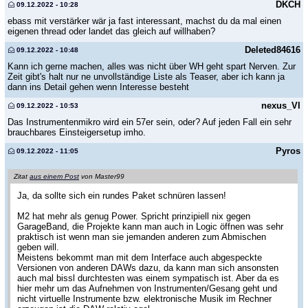
DKCH
09.12.2022 - 10:28
ebass mit verstärker wär ja fast interessant, machst du da mal einen
eigenen thread oder landet das gleich auf willhaben?
Deleted84616
09.12.2022 - 10:48
Kann ich gerne machen, alles was nicht über WH geht spart Nerven. Zur
Zeit gibt's halt nur ne unvollständige Liste als Teaser, aber ich kann ja
dann ins Detail gehen wenn Interesse besteht
nexus_VI
09.12.2022 - 10:53
Das Instrumentenmikro wird ein 57er sein, oder? Auf jeden Fall ein sehr
brauchbares Einsteigersetup imho.
Pyros
09.12.2022 - 11:05
Zitat
aus einem Post
von Master99
Ja, da sollte sich ein rundes Paket schnüren lassen!
M2 hat mehr als genug Power. Spricht prinzipiell nix gegen
GarageBand, die Projekte kann man auch in Logic öffnen was sehr
praktisch ist wenn man sie jemanden anderen zum Abmischen
geben will.
Meistens bekommt man mit dem Interface auch abgespeckte
Versionen von anderen DAWs dazu, da kann man sich ansonsten
auch mal bissl durchtesten was einem sympatisch ist. Aber da es
hier mehr um das Aufnehmen von Instrumenten/Gesang geht und
nicht virtuelle Instrumente bzw. elektronische Musik im Rechner