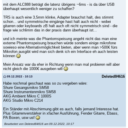
mit dem ALC888 beträgt die latenz übrigens ~6ms - is da über USB
überhaupt wesentlich weniger zu schaffen?
TRS is auch eine 3,5mm klinke, Adapter brauchst halt, des stimmt
schon... und symmetrische eingänge hast halt auch nicht - wobei
gitarren oder keyboards zB halt auch oft nicht symmetrisch sind - die
frage wie schlimm das in der praxis dann überhaupt ist...
und ich meinte was die Phantomspeisung angeht nicht das man eine
externe Phantomspeisung brauchen würde sondern einige mikrofone
sowieso eine Alternativmöglichkeit bieten, aber wenn man >500€ fürs
Mikrofon ausgibt wird man sich denk ich ein Interface eh auch leisten
können
Mein Ansatz war da eher in Richtung wenn man mal probieren will aber
nicht gleich die 1000€ ausgeben will
Deleted84616
09.12.2022 - 10:13
Habe nochmal geschaut was so zu vergeben wäre:
Shure Gesangsmikro SM58
Shure Instrumentenmikro SM58
AKG Ambient Mikro C 1000S
AKG Studio Mikro C214
Ein Ständer mit Abschirmung gibt es auch, falls jemand Interesse hat.
Plus Gitarrenverstärker in xfacher Ausführung, Fender Gitarre, Ebass,
PA Boxen, usw usf
Bearbeitet von Deleted84616 am 09.12.2022, 10:17