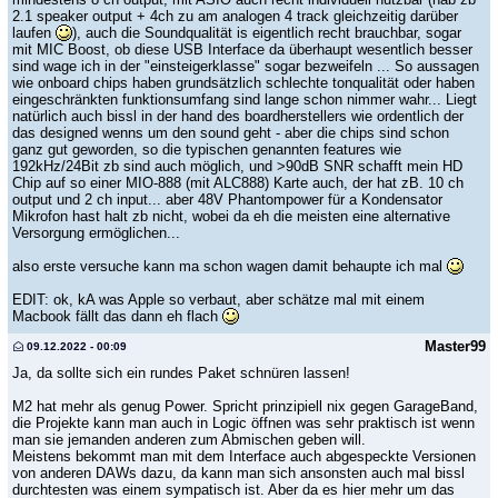
2.1 speaker output + 4ch zu am analogen 4 track gleichzeitig darüber
laufen
), auch die Soundqualität is eigentlich recht brauchbar, sogar
mit MIC Boost, ob diese USB Interface da überhaupt wesentlich besser
sind wage ich in der "einsteigerklasse" sogar bezweifeln ... So aussagen
wie onboard chips haben grundsätzlich schlechte tonqualität oder haben
eingeschränkten funktionsumfang sind lange schon nimmer wahr... Liegt
natürlich auch bissl in der hand des boardherstellers wie ordentlich der
das designed wenns um den sound geht - aber die chips sind schon
ganz gut geworden, so die typischen genannten features wie
192kHz/24Bit zb sind auch möglich, und >90dB SNR schafft mein HD
Chip auf so einer MIO-888 (mit ALC888) Karte auch, der hat zB. 10 ch
output und 2 ch input... aber 48V Phantompower für a Kondensator
Mikrofon hast halt zb nicht, wobei da eh die meisten eine alternative
Versorgung ermöglichen...
also erste versuche kann ma schon wagen damit behaupte ich mal
EDIT: ok, kA was Apple so verbaut, aber schätze mal mit einem
Macbook fällt das dann eh flach
Master99
09.12.2022 - 00:09
Ja, da sollte sich ein rundes Paket schnüren lassen!
M2 hat mehr als genug Power. Spricht prinzipiell nix gegen GarageBand,
die Projekte kann man auch in Logic öffnen was sehr praktisch ist wenn
man sie jemanden anderen zum Abmischen geben will.
Meistens bekommt man mit dem Interface auch abgespeckte Versionen
von anderen DAWs dazu, da kann man sich ansonsten auch mal bissl
durchtesten was einem sympatisch ist. Aber da es hier mehr um das