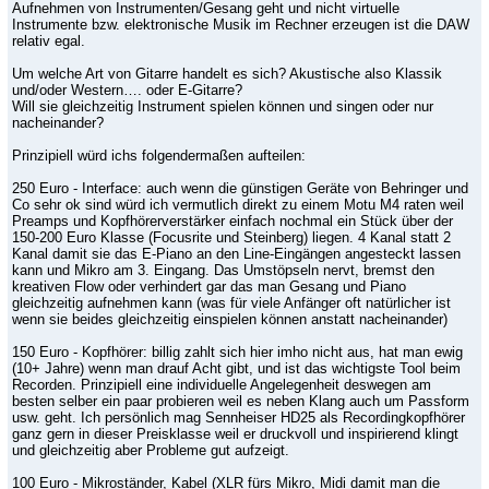
Aufnehmen von Instrumenten/Gesang geht und nicht virtuelle
Instrumente bzw. elektronische Musik im Rechner erzeugen ist die DAW
relativ egal.
Um welche Art von Gitarre handelt es sich? Akustische also Klassik
und/oder Western…. oder E-Gitarre?
Will sie gleichzeitig Instrument spielen können und singen oder nur
nacheinander?
Prinzipiell würd ichs folgendermaßen aufteilen:
250 Euro - Interface: auch wenn die günstigen Geräte von Behringer und
Co sehr ok sind würd ich vermutlich direkt zu einem Motu M4 raten weil
Preamps und Kopfhörerverstärker einfach nochmal ein Stück über der
150-200 Euro Klasse (Focusrite und Steinberg) liegen. 4 Kanal statt 2
Kanal damit sie das E-Piano an den Line-Eingängen angesteckt lassen
kann und Mikro am 3. Eingang. Das Umstöpseln nervt, bremst den
kreativen Flow oder verhindert gar das man Gesang und Piano
gleichzeitig aufnehmen kann (was für viele Anfänger oft natürlicher ist
wenn sie beides gleichzeitig einspielen können anstatt nacheinander)
150 Euro - Kopfhörer: billig zahlt sich hier imho nicht aus, hat man ewig
(10+ Jahre) wenn man drauf Acht gibt, und ist das wichtigste Tool beim
Recorden. Prinzipiell eine individuelle Angelegenheit deswegen am
besten selber ein paar probieren weil es neben Klang auch um Passform
usw. geht. Ich persönlich mag Sennheiser HD25 als Recordingkopfhörer
ganz gern in dieser Preisklasse weil er druckvoll und inspirierend klingt
und gleichzeitig aber Probleme gut aufzeigt.
100 Euro - Mikroständer, Kabel (XLR fürs Mikro, Midi damit man die