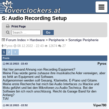
S: Audio Recording Setup
Print Page
Forum Index
>
Hardware
>
Peripherie
>
Sonstige Peripherie
Pyros
08.12.2022 - 22:43
12674
27
1
2
Posts
Pyros
08.12.2022 - 22:43
Hat hier jemand Ahnung von Recording Equipment?
Meine Frau würde gerne zuhause ihre musikalische Ader verewigen, aber
es fehlt an Equipment und Software.
Aufgenommen werden soll Gesang, Klarinette, E-Piano und Gitarre.
Meine erste Recherche hat mich bei Audio Interfaces zu Mackie und
Motu geführt und bei den Mikrofonen zu Audio-Technica. Bei der
Software bin ich noch unschlüssig. Reicht da Garage Band für den
Anfang?
TIA!
Viper780
08.12.2022 - 22:52