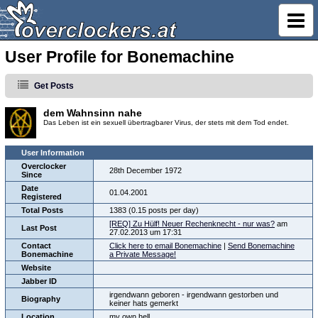
User Profile for Bonemachine
Get Posts
dem Wahnsinn nahe
Das Leben ist ein sexuell übertragbarer Virus, der stets mit dem Tod endet.
User Information
Overclocker
28th December 1972
Since
Date
01.04.2001
Registered
Total Posts
1383 (0.15 posts per day)
[REQ] Zu Hülf! Neuer Rechenknecht - nur was?
am
Last Post
27.02.2013 um 17:31
Contact
Click here to email Bonemachine
|
Send Bonemachine
Bonemachine
a Private Message!
Website
Jabber ID
irgendwann geboren - irgendwann gestorben und
Biography
keiner hats gemerkt
Location
my own hell