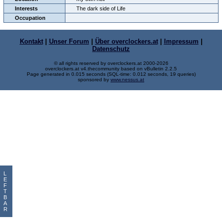
Interests
The dark side of Life
Occupation
Kontakt
|
Unser Forum
|
Über overclockers.at
|
Impressum
|
Datenschutz
© all rights reserved by overclockers.at 2000-2026
overclockers.at v4.thecommunity based on vBulletin 2.2.5
Page generated in 0.015 seconds (SQL-time: 0.012 seconds, 19 queries)
sponsored by
www.nessus.at
L
E
F
T
B
A
R