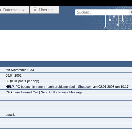
Datenschutz
Über uns
5th November 1983
08.04.2002
96 (0.01 posts per day)
HELP: PC bootet nicht mehr nach problemen beim Shutdown
am 02.01.2008 um 10:17
Click here to email Colt
|
Send Colt a Private Message!
austria