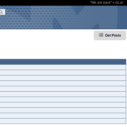
"We are back"
«
oc.at
Get Posts