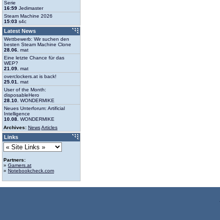
Serie
16:59
Jedimaster
Steam Machine 2026
15:03
s4c
Latest News
Wettbewerb: Wir suchen den
besten Steam Machine Clone
28.06.
mat
Eine letzte Chance für das
WEP?
21.09.
mat
overclockers.at is back!
25.01.
mat
User of the Month:
disposableHero
28.10.
WONDERMIKE
Neues Unterforum: Artificial
Intelligence
10.08.
WONDERMIKE
Archives:
News
Articles
Links
Partners:
»
Gamers.at
»
Notebookcheck.com