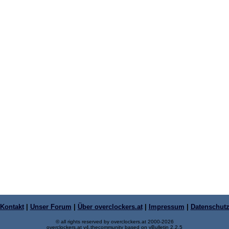
Kontakt
|
Unser Forum
|
Über overclockers.at
|
Impressum
|
Datenschut
© all rights reserved by overclockers.at 2000-2026
overclockers.at v4.thecommunity based on vBulletin 2.2.5