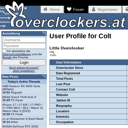
Home
Forum
Registrieren
Anmeldung
User Profile for Colt
Little Overclocker
Ich akzeptiere die
mfg
Datenschutzerklärung
und die
-Colt-
Regeln
des Forums.
User Information
Noch keinen Account?
Overclocker Since
Jetzt registrieren.
Date Registered
New Posts
Total Posts
Today's Active Threads
Last Post
AMD Radeon RX 9000 Serie
(RDNA4)
Contact Colt
19:52
Rogaahl
Website
[Multi] Grand Theft Auto 6
19:29
FX Freak
Jabber ID
iPhone 17 / 17 AIR / 17 PRO /
Biography
17 PRO MAX / SE4 / Watch 11
/Watch Ultra 3 (2025)
Location
19:28
FX Freak
Interests
oc.at Holzwürmer & Bastl Wastl
19:14
tinker
Occupation
NVIDIA GeForce RTX 5000