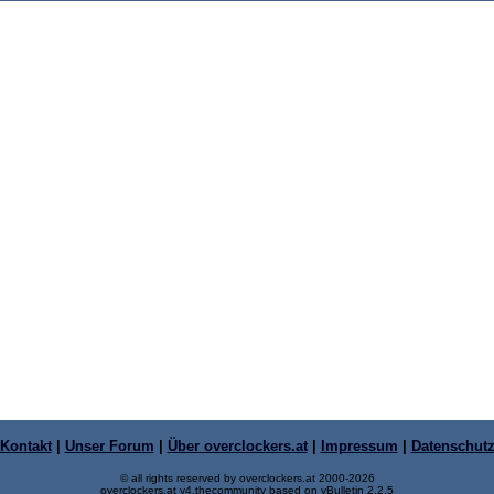
Kontakt
|
Unser Forum
|
Über overclockers.at
|
Impressum
|
Datenschut
© all rights reserved by overclockers.at 2000-2026
overclockers.at v4.thecommunity based on vBulletin 2.2.5