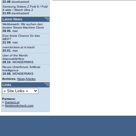
22:48
davebastard
Samsung Galaxy Z Fold 8 / Fold
8 wide / Watch Ultra 2
21:09
davebastard
Latest News
Wettbewerb: Wir suchen den
besten Steam Machine Clone
28.06.
mat
Eine letzte Chance für das
WEP?
21.09.
mat
overclockers.at is back!
25.01.
mat
User of the Month:
disposableHero
28.10.
WONDERMIKE
Neues Unterforum: Artificial
Intelligence
10.08.
WONDERMIKE
Archives:
News
Articles
Links
Partners:
»
Gamers.at
»
Notebookcheck.com