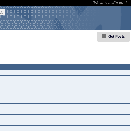
"We are back"
«
oc.at
Get Posts