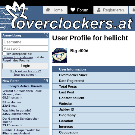
Home
Forum
Registrieren
Anmeldung
User Profile for hellicht
Big d00d
Ich akzeptiere die
Datenschutzerklärung
und die
Regeln
des Forums.
User Information
Noch keinen Account?
Jetzt registrieren.
Overclocker Since
New Posts
Date Registered
Today's Active Threads
Total Posts
Verkauf auf Willhaben - eure
Last Post
Meinung dazu
08:34
smashIt
Contact hellicht
Bilder drehen
Website
23:49
mat
Jabber ID
Was hört ihr gerade?
23:32
questionmarc
Biography
Der Gaming-Schnäppchen-
Location
Thread
23:25
smashIt
Interests
Pebble: E-Paper Watch for
Occupation
iPhone and Android