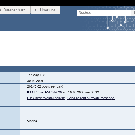
Datenschutz
Über uns
1st May 1981
30.10.2001
201 (0.02 posts per day)
IBM T43 vs FSC S7020
am 10.10.2005 um 00:32
Click here to email hellicht
|
Send hellicht a Private Message!
Vienna