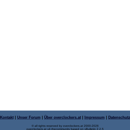
Kontakt
|
Unser Forum
|
Über overclockers.at
|
Impressum
|
Datenschut
© all rights reserved by overclockers.at 2000-2026
overclockers.at v4.thecommunity based on vBulletin 2.2.5