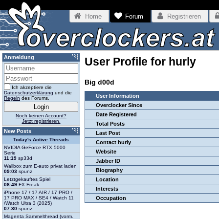
Home
Forum
Registrieren
Anmeldung
User Profile for hurly
Big d00d
Ich akzeptiere die
Datenschutzerklärung
und die
User Information
Regeln
des Forums.
Overclocker Since
Date Registered
Noch keinen Account?
Jetzt registrieren.
Total Posts
New Posts
Last Post
Today's Active Threads
Contact hurly
NVIDIA GeForce RTX 5000
Website
Serie
11:19
sp33d
Jabber ID
Wallbox zum E-auto privat laden
Biography
09:03
spunz
Letztgekauftes Spiel
Location
08:49
FX Freak
Interests
iPhone 17 / 17 AIR / 17 PRO /
17 PRO MAX / SE4 / Watch 11
Occupation
/Watch Ultra 3 (2025)
07:30
spunz
Magenta Sammelthread (vorm.