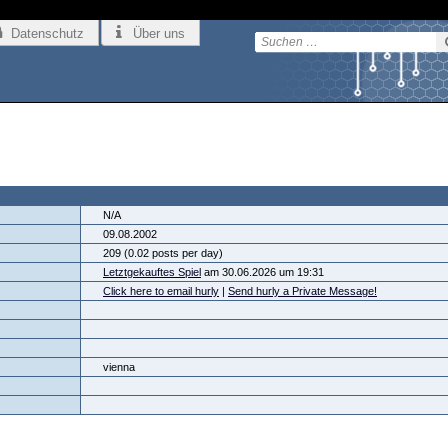
Datenschutz
Über uns
N/A
09.08.2002
209 (0.02 posts per day)
Letztgekauftes Spiel
am 30.06.2026 um 19:31
Click here to email hurly
|
Send hurly a Private Message!
vienna