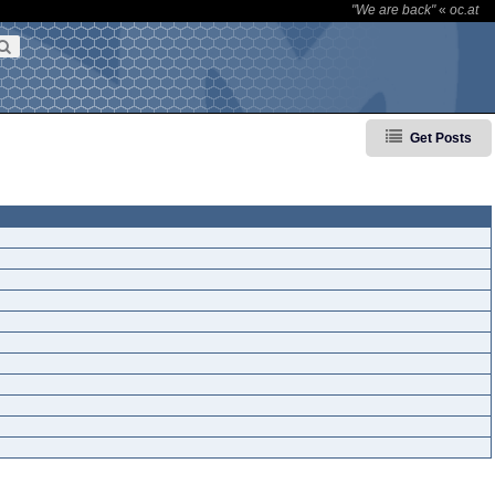
"We are back"
«
oc.at
Get Posts