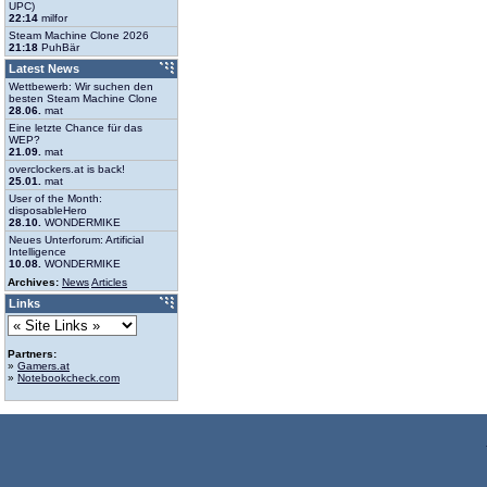
UPC)
22:14
milfor
Steam Machine Clone 2026
21:18
PuhBär
Latest News
Wettbewerb: Wir suchen den
besten Steam Machine Clone
28.06.
mat
Eine letzte Chance für das
WEP?
21.09.
mat
overclockers.at is back!
25.01.
mat
User of the Month:
disposableHero
28.10.
WONDERMIKE
Neues Unterforum: Artificial
Intelligence
10.08.
WONDERMIKE
Archives:
News
Articles
Links
Partners:
»
Gamers.at
»
Notebookcheck.com