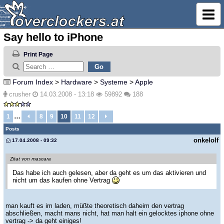
Say hello to iPhone
Print Page
Forum Index
>
Hardware
>
Systeme
>
Apple
crusher
14.03.2008 - 13:18
59892
188
…
1
8
9
10
11
12
Posts
onkelolf
17.04.2008 - 09:32
Zitat von mascara
Das habe ich auch gelesen, aber da geht es um das aktivieren und
nicht um das kaufen ohne Vertrag
man kauft es im laden, müßte theoretisch daheim den vertrag
abschließen, macht mans nicht, hat man halt ein gelocktes iphone ohne
vertrag -> da geht einiges!