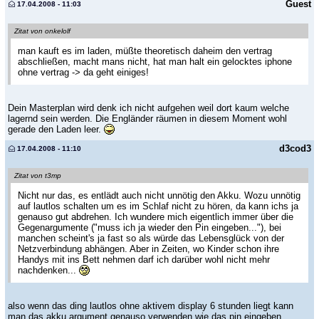
Guest
17.04.2008 - 11:03
Zitat von onkelolf
man kauft es im laden, müßte theoretisch daheim den vertrag
abschließen, macht mans nicht, hat man halt ein gelocktes iphone
ohne vertrag -> da geht einiges!
Dein Masterplan wird denk ich nicht aufgehen weil dort kaum welche
lagernd sein werden. Die Engländer räumen in diesem Moment wohl
gerade den Laden leer.
d3cod3
17.04.2008 - 11:10
Zitat von t3mp
Nicht nur das, es entlädt auch nicht unnötig den Akku. Wozu unnötig
auf lautlos schalten um es im Schlaf nicht zu hören, da kann ichs ja
genauso gut abdrehen. Ich wundere mich eigentlich immer über die
Gegenargumente ("muss ich ja wieder den Pin eingeben..."), bei
manchen scheint's ja fast so als würde das Lebensglück von der
Netzverbindung abhängen. Aber in Zeiten, wo Kinder schon ihre
Handys mit ins Bett nehmen darf ich darüber wohl nicht mehr
nachdenken...
also wenn das ding lautlos ohne aktivem display 6 stunden liegt kann
man das akku argument genauso verwenden wie das pin eingeben