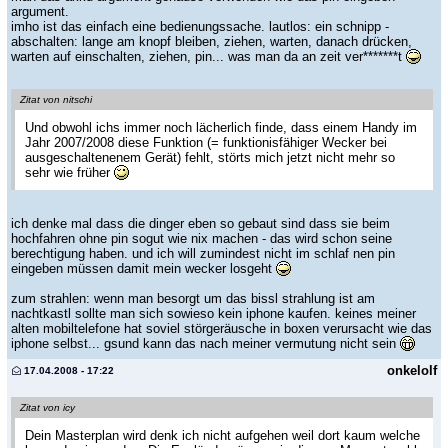
argument.
imho ist das einfach eine bedienungssache. lautlos: ein schnipp -
abschalten: lange am knopf bleiben, ziehen, warten, danach drücken,
warten auf einschalten, ziehen, pin... was man da an zeit ver*******t
Zitat von nitschi
Und obwohl ichs immer noch lächerlich finde, dass einem Handy im
Jahr 2007/2008 diese Funktion (= funktionisfähiger Wecker bei
ausgeschaltenenem Gerät) fehlt, störts mich jetzt nicht mehr so
sehr wie früher
ich denke mal dass die dinger eben so gebaut sind dass sie beim
hochfahren ohne pin sogut wie nix machen - das wird schon seine
berechtigung haben. und ich will zumindest nicht im schlaf nen pin
eingeben müssen damit mein wecker losgeht
zum strahlen: wenn man besorgt um das bissl strahlung ist am
nachtkastl sollte man sich sowieso kein iphone kaufen. keines meiner
alten mobiltelefone hat soviel störgeräusche in boxen verursacht wie das
iphone selbst... gsund kann das nach meiner vermutung nicht sein
onkelolf
17.04.2008 - 17:22
Zitat von icy
Dein Masterplan wird denk ich nicht aufgehen weil dort kaum welche