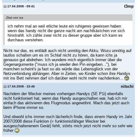
t3mp
17.04.2008 - 09:41
Zitat von ica
ich nehm mal an weil etliche leute ein ruhigeres gewissen haben
wenn das handy nicht die ganze nacht am nachtkästchen vor sich
hinstrahlt. ich zähle zwar nicht zu dieser gruppe aber ich kann es
durchaus verstehen.
Nicht nur das, es entlädt auch nicht unnötig den Akku. Wozu unnötig auf
lautlos schalten um es im Schlaf nicht zu hören, da kann ichs ja
genauso gut abdrehen. Ich wundere mich eigentlich immer über die
Gegenargumente ("muss ich ja wieder den Pin eingeben..."), bei
manchen scheint's ja fast so als würde das Lebensglück von der
Netzverbindung abhängen. Aber in Zeiten, wo Kinder schon ihre Handys
mit ins Bett nehmen darf ich darüber wohl nicht mehr nachdenken...
nitschi
17.04.2008 - 10:46
Nachdem der Wecker meines vorherigen Handys (SE P1i) ebenfalls
nicht funktioniert hat, wenn das Handy ausgeschalten war, hab ich mir
einfach das aktivieren des Flugmodus angewöhnt. Mach das jetzt auch
beim iPhone immer so.
Und obwohl ichs immer noch lächerlich finde, dass einem Handy im Jahr
2007/2008 diese Funktion (= funktionisfähiger Wecker bei
ausgeschaltenenem Gerät) fehlt, störts mich jetzt nicht mehr so sehr wie
früher