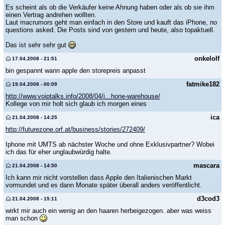
Es scheint als ob die Verkäufer keine Ahnung haben oder als ob sie ihm
einen Vertrag andrehen wollten.
Laut macrumors geht man einfach in den Store und kauft das iPhone, no
questions asked. Die Posts sind von gestern und heute, also topaktuell.
Das ist sehr sehr gut
onkelolf
17.04.2008 - 21:51
bin gespannt wann apple den storepreis anpasst
fatmike182
19.04.2008 - 00:09
http://www.voiptalks.info/2008/04/i...hone-warehouse/
Kollege von mir holt sich glaub ich morgen eines
ica
21.04.2008 - 14:25
http://futurezone.orf.at/business/stories/272409/
Iphone mit UMTS ab nächster Woche und ohne Exklusivpartner? Wobei
ich das für eher unglaubwürdig halte.
mascara
21.04.2008 - 14:50
Ich kann mir nicht vorstellen dass Apple den Italienischen Markt
vormundet und es dann Monate später überall anders veröffentlicht.
d3cod3
21.04.2008 - 15:11
wirkt mir auch ein wenig an den haaren herbeigezogen. aber was weiss
man schon