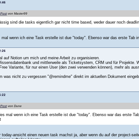
0:46
 Post
von Master99
ässig sind die tasks eigentlich gar nicht time based, weder dauer noch deadli
 mal wenn ich eine Task erstelle ist due "today". Ebenso war das erste Tab in
2:26
tal auf Notion um mich und meine Arbeit zu organisieren.
issensdatenbank und mittlerweile als Ticketsystem, CRM und für Projekte. W
 Free Variante, für nur einen User (den zwei verwenden können), mehr als ausr
m was nicht zu vergessen "@remindme" direkt im aktuellen Dokument eingebe
6:22
 Post
von Dune
es mal wenn ich eine Task erstelle ist due "today". Ebenso war das erste Tab
t
 today-ansicht einen neuen task machst ja, aber wenn du auf der project-seite 