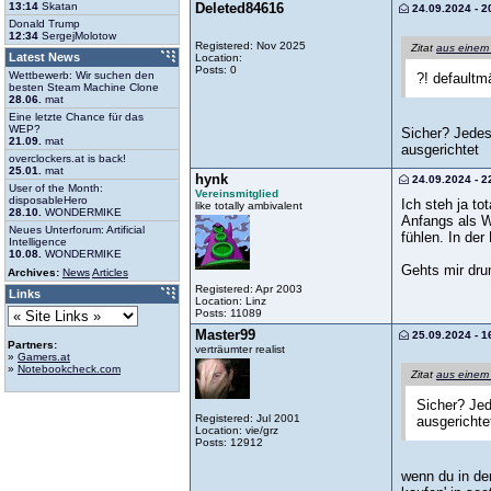
Deleted84616
13:14
Skatan
24.09.2024 - 2
Donald Trump
12:34
SergejMolotow
Registered: Nov 2025
Zitat
aus einem
Latest News
Location:
Posts: 0
Wettbewerb: Wir suchen den
?! defaultm
besten Steam Machine Clone
28.06.
mat
Eine letzte Chance für das
WEP?
Sicher? Jedes
21.09.
mat
ausgerichtet
overclockers.at is back!
25.01.
mat
hynk
24.09.2024 - 2
User of the Month:
Vereinsmitglied
disposableHero
Ich steh ja to
like totally ambivalent
28.10.
WONDERMIKE
Anfangs als W
Neues Unterforum: Artificial
fühlen. In der
Intelligence
10.08.
WONDERMIKE
Gehts mir dru
Archives:
News
Articles
Registered: Apr 2003
Links
Location: Linz
Posts: 11089
Master99
25.09.2024 - 1
Partners:
verträumter realist
»
Gamers.at
»
Notebookcheck.com
Zitat
aus einem
Sicher? Jed
Registered: Jul 2001
ausgerichte
Location: vie/grz
Posts: 12912
wenn du in der