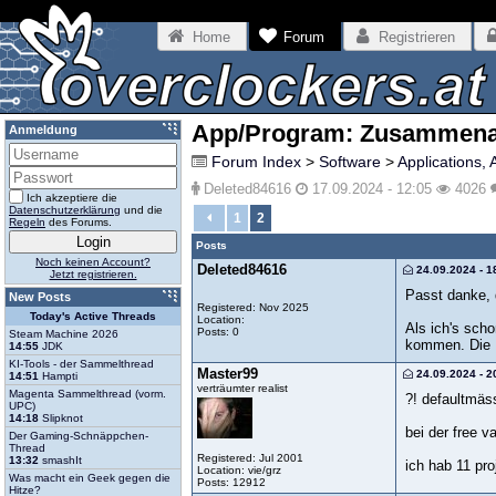
Home
Forum
Registrieren
App/Program: Zusammenarb
Anmeldung
Forum Index
>
Software
>
Applications, 
Deleted84616
17.09.2024 - 12:05
4026
Ich akzeptiere die
Datenschutzerklärung
und die
1
2
Regeln
des Forums.
Posts
Noch keinen Account?
Deleted84616
24.09.2024 - 1
Jetzt registrieren.
Passt danke, d
New Posts
Registered: Nov 2025
Today's Active Threads
Location:
Als ich's scho
Posts: 0
Steam Machine 2026
kommen. Die Ü
14:55
JDK
KI-Tools - der Sammelthread
Master99
24.09.2024 - 2
14:51
Hampti
verträumter realist
Magenta Sammelthread (vorm.
?! defaultmäss
UPC)
14:18
Slipknot
bei der free v
Der Gaming-Schnäppchen-
Thread
Registered: Jul 2001
13:32
smashIt
ich hab 11 pro
Location: vie/grz
Was macht ein Geek gegen die
Posts: 12912
Hitze?