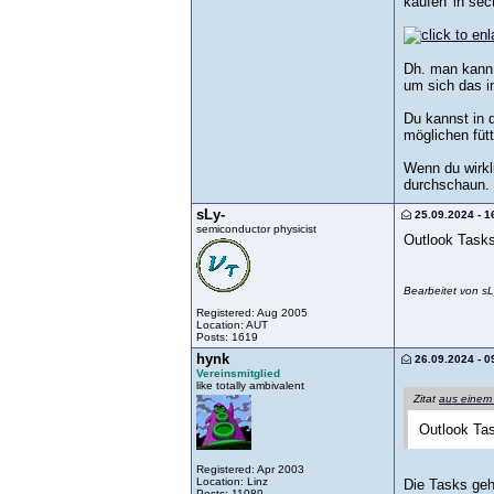
kaufen' in sec
Dh. man kann 
um sich das i
Du kannst in 
möglichen fü
Wenn du wirkl
durchschaun. 
sLy-
25.09.2024 - 1
semiconductor physicist
Outlook Tasks
Bearbeitet von s
Registered: Aug 2005
Location: AUT
Posts: 1619
hynk
26.09.2024 - 0
Vereinsmitglied
like totally ambivalent
Zitat
aus einem
Outlook Tas
Registered: Apr 2003
Location: Linz
Die Tasks geh
Posts: 11089