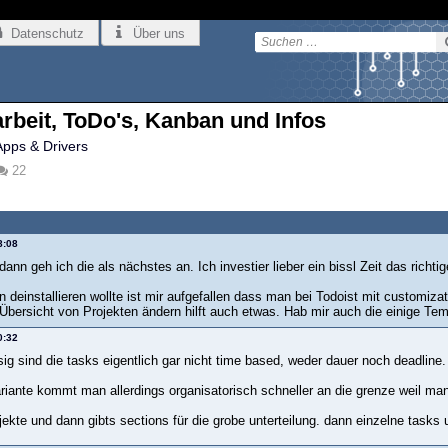
Datenschutz
Über uns
eit, ToDo's, Kanban und Infos
Apps & Drivers
22
8:08
ann geh ich die als nächstes an. Ich investier lieber ein bissl Zeit das richt
n deinstallieren wollte ist mir aufgefallen dass man bei Todoist mit customi
bersicht von Projekten ändern hilft auch etwas. Hab mir auch die einige Te
0:32
ig sind die tasks eigentlich gar nicht time based, weder dauer noch deadline.
ariante kommt man allerdings organisatorisch schneller an die grenze weil man 
jekte und dann gibts sections für die grobe unterteilung. dann einzelne task