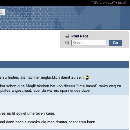
"We are back"
«
oc.at
Print Page
ige zu finden, als nachher unglücklich damit zu sein
zation schon gute Möglichkeiten hat von diesen "time based" tasks weg zu
mplates angeschaut, aber da war nix spannendes dabei
es nicht soviel unterteilen kann.
s und dann noch subtasks die man drunter orientieren kann.