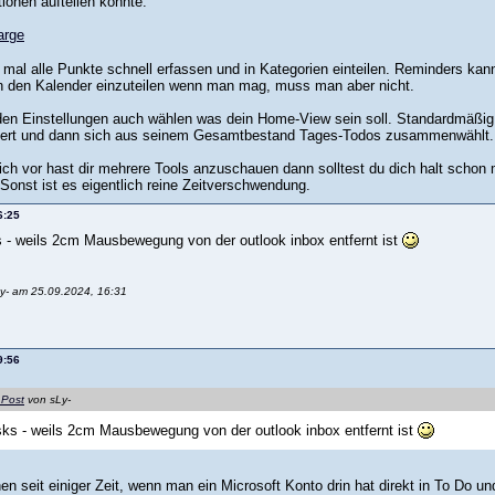
tionen aufteilen könnte:
mal alle Punkte schnell erfassen und in Kategorien einteilen. Reminders ka
n den Kalender einzuteilen wenn man mag, muss man aber nicht.
den Einstellungen auch wählen was dein Home-View sein soll. Standardmäßig
ttert und dann sich aus seinem Gesamtbestand Tages-Todos zusammenwählt.
ich vor hast dir mehrere Tools anzuschauen dann solltest du dich halt schon
Sonst ist es eigentlich reine Zeitverschwendung.
6:25
 - weils 2cm Mausbewegung von der outlook inbox entfernt ist
Ly- am 25.09.2024, 16:31
9:56
 Post
von sLy-
ks - weils 2cm Mausbewegung von der outlook inbox entfernt ist
en seit einiger Zeit, wenn man ein Microsoft Konto drin hat direkt in To Do u