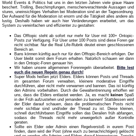
World Events & Politics hat uns in den letzten Jahren viele graue Haare
beschert. Trolling, Beschimpfungen, menschenverachtende Aussagen und
stures, uneinsichtiges Verhalten bei Moderation sind an der Tagesordnung.
Der Aufwand für die Moderation ist enorm und die Tätigkeit alles andere als
lustig. Deshalb haben wir auch hier Veränderungen erarbeitet, um das
System zu vereinfachen und effizienter zu gestalten:
Das Offtopic steht ab sofort nur mehr für User mit 100+ Ontopic-
Posts zur Verfügung. Für User unter 100 Posts sind diese Foren gar
nicht sichtbar. Nur die Real Life-Rubrik deutet einen geschlossenen
Bereich an.
Bans können künftig auch nur für den Offtopic-Bereich erfolgen. Der
User bleibt somit dem Forum erhalten. Natürlich schauen wir dann
in den Ontopic-Foren genauer hin.
Wir haben unsere allgemeinen Forenregeln überarbeitet.
Bitte lest
euch die neuen Regeln genau durch!
Super Mods heißen jetzt Elders. Elders können Posts und Threads
im gesamten Forum verwalten, kleinere moderative Eingriffe
durchführen, aber nicht mehr verwarnen und bannen. Das ist künftig
den Admins vorbehalten. Durch die Gewaltentrennung erhoffen wir
uns, dass die Elders entlastet werden. Ja, es macht
keinen
Spaß
in der Früh aufzustehen und jemanden zu bannen! Stattdessen wird
der Elder darauf schauen, dass die problematischen Posts nicht
mehr sichtbar sind und/oder der Thread zu ist. Diese kleinen,
schnell durchführbaren Eingriffe sollen das Derailen früh abfangen,
sodass die Threads nicht mehr unweigerlich außer Kontrolle
geraten.
Sollte ein Elder oder Admin einen Regelverstoß in eurem Post
finden, dann wird der Post (ohne euch zu benachrichtigen) gelöscht
und es werden alle Admins und Elders darauf hingewiesen. Zwecks