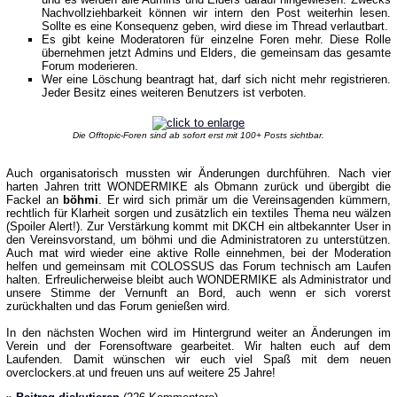
Nachvollziehbarkeit können wir intern den Post weiterhin lesen.
Sollte es eine Konsequenz geben, wird diese im Thread verlautbart.
Es gibt keine Moderatoren für einzelne Foren mehr. Diese Rolle
übernehmen jetzt Admins und Elders, die gemeinsam das gesamte
Forum moderieren.
Wer eine Löschung beantragt hat, darf sich nicht mehr registrieren.
Jeder Besitz eines weiteren Benutzers ist verboten.
Die Offtopic-Foren sind ab sofort erst mit 100+ Posts sichtbar.
Auch organisatorisch mussten wir Änderungen durchführen. Nach vier
harten Jahren tritt WONDERMIKE als Obmann zurück und übergibt die
Fackel an
böhmi
. Er wird sich primär um die Vereinsagenden kümmern,
rechtlich für Klarheit sorgen und zusätzlich ein textiles Thema neu wälzen
(Spoiler Alert!). Zur Verstärkung kommt mit DKCH ein altbekannter User in
den Vereinsvorstand, um böhmi und die Administratoren zu unterstützen.
Auch mat wird wieder eine aktive Rolle einnehmen, bei der Moderation
helfen und gemeinsam mit COLOSSUS das Forum technisch am Laufen
halten. Erfreulicherweise bleibt auch WONDERMIKE als Administrator und
unsere Stimme der Vernunft an Bord, auch wenn er sich vorerst
zurückhalten und das Forum genießen wird.
In den nächsten Wochen wird im Hintergrund weiter an Änderungen im
Verein und der Forensoftware gearbeitet. Wir halten euch auf dem
Laufenden. Damit wünschen wir euch viel Spaß mit dem neuen
overclockers.at und freuen uns auf weitere 25 Jahre!