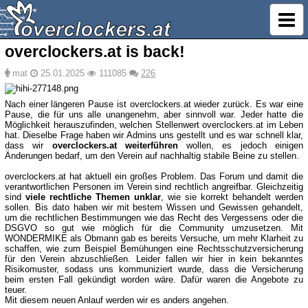
overclockers.at is back!
mat
25.01.2025
111085
226
Nach einer längeren Pause ist overclockers.at wieder zurück. Es war eine
Pause, die für uns alle unangenehm, aber sinnvoll war. Jeder hatte die
Möglichkeit herauszufinden, welchen Stellenwert overclockers.at im Leben
hat. Dieselbe Frage haben wir Admins uns gestellt und es war schnell klar,
dass wir
overclockers.at weiterführen
wollen, es jedoch einigen
Änderungen bedarf, um den Verein auf nachhaltig stabile Beine zu stellen.
overclockers.at hat aktuell ein großes Problem. Das Forum und damit die
verantwortlichen Personen im Verein sind rechtlich angreifbar. Gleichzeitig
sind
viele rechtliche Themen unklar
, wie sie korrekt behandelt werden
sollen. Bis dato haben wir mit bestem Wissen und Gewissen gehandelt,
um die rechtlichen Bestimmungen wie das Recht des Vergessens oder die
DSGVO so gut wie möglich für die Community umzusetzen. Mit
WONDERMIKE als Obmann gab es bereits Versuche, um mehr Klarheit zu
schaffen, wie zum Beispiel Bemühungen eine Rechtsschutzversicherung
für den Verein abzuschließen. Leider fallen wir hier in kein bekanntes
Risikomuster, sodass uns kommuniziert wurde, dass die Versicherung
beim ersten Fall gekündigt worden wäre. Dafür waren die Angebote zu
teuer.
Mit diesem neuen Anlauf werden wir es anders angehen.