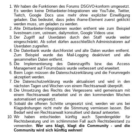
Wir haben die Funktionen des Forums DSGVO-konform umgesetzt.
Es werden keine Drittanbieter-Integrationen wie YouTube, Twitter,
Twitch, Google Docs usw. mehr ohne expliziter Einwilligung
geladen. Das bedeutet, dass jedes iframe-Element zuerst geklickt
werden muss, um geladen zu werden.
Alte Drittanbieter-Integrationen wurden entfernt wie zum Beispiel
livestream.com, ustream, dailymotion, Google Videos usw.
Der Zugriff auf Userdaten durch den Staff wurde weiter
eingeschränkt. Ab sofort dürfen ausschließlich Administratoren auf
Userdaten zugreifen.
Die Datenbank wurde durchforstet und alte Daten wurden entfernt.
Zum Beispiel wurde das Mail-Logging deaktiviert und alle
gesammelten Daten entfernt.
Die Implementierung des Datenzugriffs bzw. das Access
Management auf Forumsbasis wurde verbessert und erweitert.
Beim Login müssen die Datenschutzerklärung und die Forumregeln
akzeptiert werden.
Die Datenschutzerklärung wurde aktualisiert und wird in den
nächsten Tagen und Wochen von einem Rechtsanwalt überprüft.
Die Umsetzung des Rechts des Vergessens wird gemeinsam mit
einem Rechtsanwalt erarbeitet und in den kommenden Wochen
automatisiert umgesetzt.
Sobald die offenen Schritte umgesetzt sind, werden wir uns bei
Klagsdrohungen nicht mehr die Stimmung vermiesen lassen. Bei
Bedarf wird ein Rechtsanwalt konsultiert und darauf antworten.
Wir haben entschieden künftig auch Spendengelder für
Rechtsberatung und im schlimmsten Fall auch Rechtsbeistand zu
verwenden.
Wer uns klagt, klagt die Community - und die
Community wird sich künftig wehren!