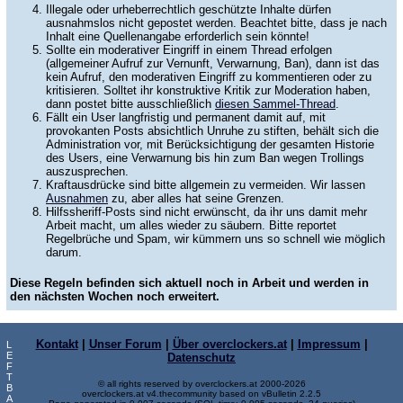
Illegale oder urheberrechtlich geschützte Inhalte dürfen
ausnahmslos nicht gepostet werden. Beachtet bitte, dass je nach
Inhalt eine Quellenangabe erforderlich sein könnte!
Sollte ein moderativer Eingriff in einem Thread erfolgen
(allgemeiner Aufruf zur Vernunft, Verwarnung, Ban), dann ist das
kein Aufruf, den moderativen Eingriff zu kommentieren oder zu
kritisieren. Solltet ihr konstruktive Kritik zur Moderation haben,
dann postet bitte ausschließlich
diesen Sammel-Thread
.
Fällt ein User langfristig und permanent damit auf, mit
provokanten Posts absichtlich Unruhe zu stiften, behält sich die
Administration vor, mit Berücksichtigung der gesamten Historie
des Users, eine Verwarnung bis hin zum Ban wegen Trollings
auszusprechen.
Kraftausdrücke sind bitte allgemein zu vermeiden. Wir lassen
Ausnahmen
zu, aber alles hat seine Grenzen.
Hilfssheriff-Posts sind nicht erwünscht, da ihr uns damit mehr
Arbeit macht, um alles wieder zu säubern. Bitte reportet
Regelbrüche und Spam, wir kümmern uns so schnell wie möglich
darum.
Diese Regeln befinden sich aktuell noch in Arbeit und werden in
den nächsten Wochen noch erweitert.
Kontakt
|
Unser Forum
|
Über overclockers.at
|
Impressum
|
L
E
Datenschutz
F
T
© all rights reserved by overclockers.at 2000-2026
B
overclockers.at v4.thecommunity based on vBulletin 2.2.5
A