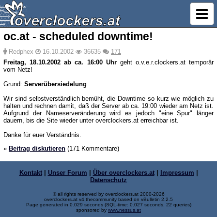
oc.at - scheduled downtime!
Redphex
16.10.2002
36635
171
Freitag, 18.10.2002 ab ca. 16:00 Uhr
geht o.v.e.r.clockers.at temporär
vom Netz!
Grund:
Serverübersiedelung
Wir sind selbstverständlich bemüht, die Downtime so kurz wie möglich zu
halten und rechnen damit, daß der Server ab ca. 19:00 wieder am Netz ist.
Aufgrund der Nameserveränderung wird es jedoch "eine Spur" länger
dauern, bis die Site wieder unter overclockers.at erreichbar ist.
Danke für euer Verständnis.
»
Beitrag diskutieren
(171 Kommentare)
Kontakt
|
Unser Forum
|
Über overclockers.at
|
Impressum
|
Datenschutz
© all rights reserved by overclockers.at 2000-2026
overclockers.at v4.thecommunity based on vBulletin 2.2.5
Page generated in 0.029 seconds (SQL-time: 0.027 seconds, 22 queries)
sponsored by
www.nessus.at