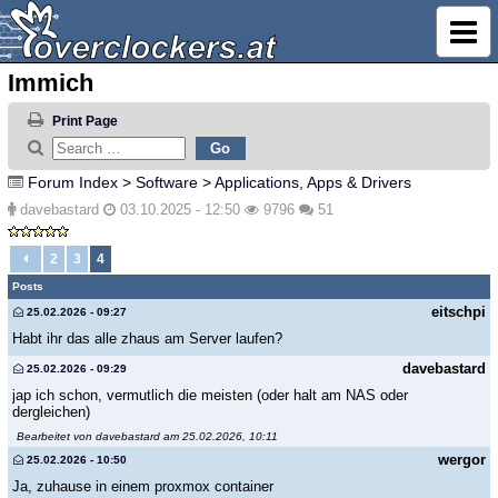
Immich
Print Page
Forum Index
>
Software
>
Applications, Apps & Drivers
davebastard
03.10.2025 - 12:50
9796
51
2
3
4
Posts
eitschpi
25.02.2026 - 09:27
Habt ihr das alle zhaus am Server laufen?
davebastard
25.02.2026 - 09:29
jap ich schon, vermutlich die meisten (oder halt am NAS oder
dergleichen)
Bearbeitet von davebastard am 25.02.2026, 10:11
wergor
25.02.2026 - 10:50
Ja, zuhause in einem proxmox container