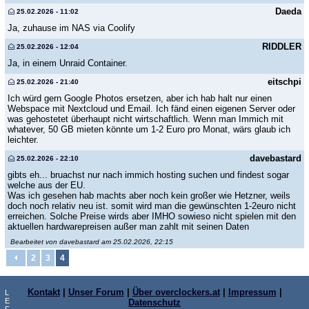
Daeda
25.02.2026 - 11:02
Ja, zuhause im NAS via Coolify
RIDDLER
25.02.2026 - 12:04
Ja, in einem Unraid Container.
eitschpi
25.02.2026 - 21:40
Ich würd gern Google Photos ersetzen, aber ich hab halt nur einen
Webspace mit Nextcloud und Email. Ich fänd einen eigenen Server oder
was gehostetet überhaupt nicht wirtschaftlich. Wenn man Immich mit
whatever, 50 GB mieten könnte um 1-2 Euro pro Monat, wärs glaub ich
leichter.
davebastard
25.02.2026 - 22:10
gibts eh... bruachst nur nach immich hosting suchen und findest sogar
welche aus der EU.
Was ich gesehen hab machts aber noch kein großer wie Hetzner, weils
doch noch relativ neu ist. somit wird man die gewünschten 1-2euro nicht
erreichen. Solche Preise wirds aber IMHO sowieso nicht spielen mit den
aktuellen hardwarepreisen außer man zahlt mit seinen Daten
Bearbeitet von davebastard am 25.02.2026, 22:15
2
3
4
Kontakt
|
Unser Forum
|
Über overclockers.at
|
Impressum
|
L
E
Datenschutz