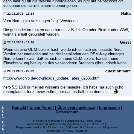
dann hast du dir die falsche runtergeladen, es gibt auf beipackcds oft
versionen die nur mit einem brenner gehen.
HaBa
22.01.2003 - 11:14
Vom Nero gibts sozusagen "zig" Versionen.
Die gebundelten funzen dann nur mit z.B. LiteOn oder Plextor oder WWI,
womit sie halt gebundelt wurden.
Guest
22.01.2003 - 11:20
Wenn du eine OEM-Lizenz hast, würde ich einfach die neueste Nero-
Version herunterladen und bei der Installation den OEM-Key eintragen.
Nero erkennt zwar, daß es sich um eine OEM-Lizenz handelt, eine
Einschränkung bezüglich des verwendeten Brenners gibts jedoch keine.
questionmarc
22.01.2003 - 22:02
http://www.chip.de/downloads_update...ates_82336.html
nero 5.5.10.0 is meines wissens die neueste, ich habs ma auch scho
runtergladen, funzt einwandfrei, nur das es halt eine demo is.....
Kontakt
|
Unser Forum
|
Über overclockers.at
|
Impressum
|
L
E
Datenschutz
F
T
© all rights reserved by overclockers.at 2000-2026
B
overclockers.at v4.thecommunity based on vBulletin 2.2.5
A
Page generated in 0.012 seconds (SQL-time: 0.009 seconds, 24 queries)
R
sponsored by
www.nessus.at