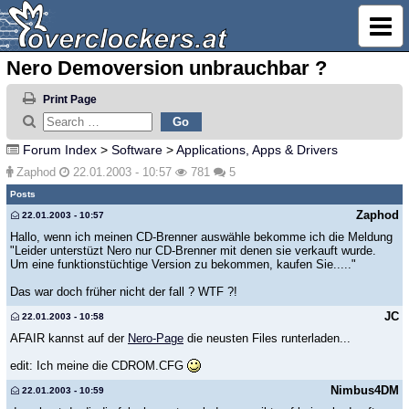
Nero Demoversion unbrauchbar ?
Print Page
Forum Index
>
Software
>
Applications, Apps & Drivers
Zaphod
22.01.2003 - 10:57
781
5
Posts
Zaphod
22.01.2003 - 10:57
Hallo, wenn ich meinen CD-Brenner auswähle bekomme ich die Meldung
"Leider unterstüzt Nero nur CD-Brenner mit denen sie verkauft wurde.
Um eine funktionstüchtige Version zu bekommen, kaufen Sie....."
Das war doch früher nicht der fall ? WTF ?!
JC
22.01.2003 - 10:58
AFAIR kannst auf der
Nero-Page
die neusten Files runterladen...
edit: Ich meine die CDROM.CFG
Nimbus4DM
22.01.2003 - 10:59