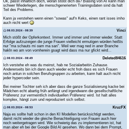
Ok, passt inhaltlich doch, woran stößt dich da? Biasing von AI kann man
schwer Wiederlegen, die menschgenerierten Trainingsdaten sind da halt
Teil des Problems.
Kann ja verstehen wenn einen "sowas" auf'n Keks, einen rant isses imho
auch nicht wert
Vinci
08.03.2024 - 08:39
Mich stößt der Opferkontext. Immer und immer und immer wieder. Statt
Erfolge aufzuzeigen die junge Frauen vielleicht ermutigen würden heißts
nur "ma schauts mi oam ma san". Weil wer mag ned in aner Branche
hakln wo am von vornherein gsagt wird dass ma nur gfickt wird...
Deleted84616
08.03.2024 - 08:49
Ich verstehe eh was du meinst, hab ne Sozialarbeitin Zuhause.
Andererseits bin ich dann auch wieder echt froh dass es sich Frauen
noch antun in solchen Berufsgruppen zu arbeiten, kann halt auch nicht
jeder hypercoder sein.
Bei meiner Tochter seh ich aber dass die ganze Sozialisierung kacke bei
Mädchen echt abartig früh anfängt und irgendwann die gesellschaftliche
Präferenz zur vermeintlich individuellen Präferenz wird. Ist halt alles
komplex, hängt zum und reproduziert sich selbst.
KruzFX
08.03.2024 - 08:53
Naja es sollte halt schon in den KI Modellen berücksichtigt werden,
damit nicht wieder die gleiche Benachteiligung von Frauen auch hier
noch weitergetragen wird. Wie schwierig das zu implementieren ist, hat
man aber eh bei der Google Bild AI gesehen. Wo dann bei dem Prompt,