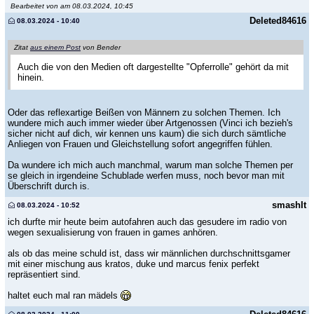
Bearbeitet von am 08.03.2024, 10:45
Deleted84616
08.03.2024 - 10:40
Zitat
aus einem Post
von Bender
Auch die von den Medien oft dargestellte "Opferrolle" gehört da mit
hinein.
Oder das reflexartige Beißen von Männern zu solchen Themen. Ich
wundere mich auch immer wieder über Artgenossen (Vinci ich bezieh's
sicher nicht auf dich, wir kennen uns kaum) die sich durch sämtliche
Anliegen von Frauen und Gleichstellung sofort angegriffen fühlen.
Da wundere ich mich auch manchmal, warum man solche Themen per
se gleich in irgendeine Schublade werfen muss, noch bevor man mit
Überschrift durch is.
smashIt
08.03.2024 - 10:52
ich durfte mir heute beim autofahren auch das gesudere im radio von
wegen sexualisierung von frauen in games anhören.
als ob das meine schuld ist, dass wir männlichen durchschnittsgamer
mit einer mischung aus kratos, duke und marcus fenix perfekt
repräsentiert sind.
haltet euch mal ran mädels