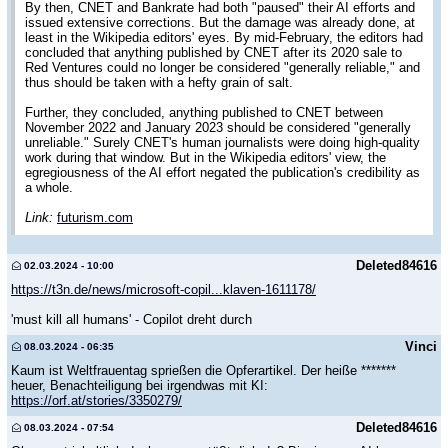
By then, CNET and Bankrate had both "paused" their AI efforts and
issued extensive corrections. But the damage was already done, at
least in the Wikipedia editors' eyes. By mid-February, the editors had
concluded that anything published by CNET after its 2020 sale to
Red Ventures could no longer be considered "generally reliable," and
thus should be taken with a hefty grain of salt.
Further, they concluded, anything published to CNET between
November 2022 and January 2023 should be considered "generally
unreliable." Surely CNET's human journalists were doing high-quality
work during that window. But in the Wikipedia editors' view, the
egregiousness of the AI effort negated the publication's credibility as
a whole.
Link:
futurism.com
Deleted84616
02.03.2024 - 10:00
https://t3n.de/news/microsoft-copil...klaven-1611178/
'must kill all humans' - Copilot dreht durch
Vinci
08.03.2024 - 06:35
Kaum ist Weltfrauentag sprießen die Opferartikel. Der heiße *******
heuer, Benachteiligung bei irgendwas mit KI:
https://orf.at/stories/3350279/
Deleted84616
08.03.2024 - 07:54