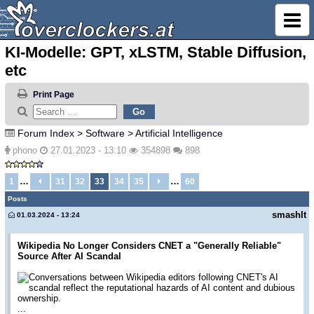
KI-Modelle: GPT, xLSTM, Stable Diffusion,
etc
Print Page
Forum Index
>
Software
>
Artificial Intelligence
phono
27.01.2023 - 13:10
354898
898
…
…
1
31
32
33
34
35
60
Posts
smashIt
01.03.2024 - 13:24
Wikipedia No Longer Considers CNET a "Generally Reliable"
Source After AI Scandal
Conversations between Wikipedia editors following CNET's AI
scandal reflect the reputational hazards of AI content and dubious
ownership.
...