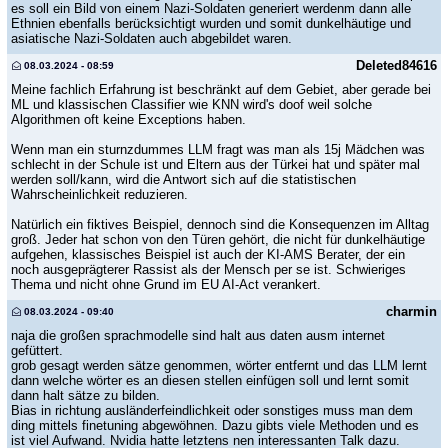
es soll ein Bild von einem Nazi-Soldaten generiert werdenm dann alle
Ethnien ebenfalls berücksichtigt wurden und somit dunkelhäutige und
asiatische Nazi-Soldaten auch abgebildet waren.
Deleted84616
08.03.2024 - 08:59
Meine fachlich Erfahrung ist beschränkt auf dem Gebiet, aber gerade bei
ML und klassischen Classifier wie KNN wird's doof weil solche
Algorithmen oft keine Exceptions haben.
Wenn man ein sturnzdummes LLM fragt was man als 15j Mädchen was
schlecht in der Schule ist und Eltern aus der Türkei hat und später mal
werden soll/kann, wird die Antwort sich auf die statistischen
Wahrscheinlichkeit reduzieren.
Natürlich ein fiktives Beispiel, dennoch sind die Konsequenzen im Alltag
groß. Jeder hat schon von den Türen gehört, die nicht für dunkelhäutige
aufgehen, klassisches Beispiel ist auch der KI-AMS Berater, der ein
noch ausgeprägterer Rassist als der Mensch per se ist. Schwieriges
Thema und nicht ohne Grund im EU AI-Act verankert.
charmin
08.03.2024 - 09:40
naja die großen sprachmodelle sind halt aus daten ausm internet
gefüttert.
grob gesagt werden sätze genommen, wörter entfernt und das LLM lernt
dann welche wörter es an diesen stellen einfügen soll und lernt somit
dann halt sätze zu bilden.
Bias in richtung ausländerfeindlichkeit oder sonstiges muss man dem
ding mittels finetuning abgewöhnen. Dazu gibts viele Methoden und es
ist viel Aufwand. Nvidia hatte letztens nen interessanten Talk dazu.