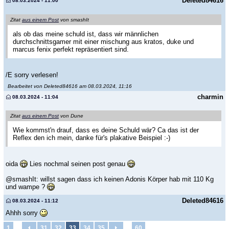
Deleted84616
08.03.2024 - 11:00
Zitat
aus einem Post
von smashIt
als ob das meine schuld ist, dass wir männlichen
durchschnittsgamer mit einer mischung aus kratos, duke und
marcus fenix perfekt repräsentiert sind.
/E sorry verlesen!
Bearbeitet von Deleted84616 am 08.03.2024, 11:16
charmin
08.03.2024 - 11:04
Zitat
aus einem Post
von Dune
Wie kommst'n drauf, dass es deine Schuld wär? Ca das ist der
Reflex den ich mein, danke für's plakative Beispiel :-)
oida
Lies nochmal seinen post genau
@smashIt: willst sagen dass ich keinen Adonis Körper hab mit 110 Kg
und wampe ?
Deleted84616
08.03.2024 - 11:12
Ahhh sorry
…
…
1
31
32
33
34
35
60