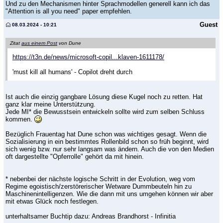
Und zu den Mechanismen hinter Sprachmodellen generell kann ich das
"Attention is all you need" paper empfehlen.
Guest
08.03.2024 - 10:21
Zitat
aus einem Post
von Dune
https://t3n.de/news/microsoft-copil...klaven-1611178/
'must kill all humans' - Copilot dreht durch
Ist auch die einzig gangbare Lösung diese Kugel noch zu retten. Hat
ganz klar meine Unterstützung.
Jede MI* die Bewusstsein entwickeln sollte wird zum selben Schluss
kommen.
Bezüglich Frauentag hat Dune schon was wichtiges gesagt. Wenn die
Sozialisierung in ein bestimmtes Rollenbild schon so früh beginnt, wird
sich wenig bzw. nur sehr langsam was ändern. Auch die von den Medien
oft dargestellte "Opferrolle" gehört da mit hinein.
* nebenbei der nächste logische Schritt in der Evolution, weg vom
Regime egoistisch/zerstörerischer Wetware Dummbeuteln hin zu
Maschinenintelligenzen. Wie die dann mit uns umgehen können wir aber
mit etwas Glück noch festlegen.
unterhaltsamer Buchtip dazu: Andreas Brandhorst - Infinitia