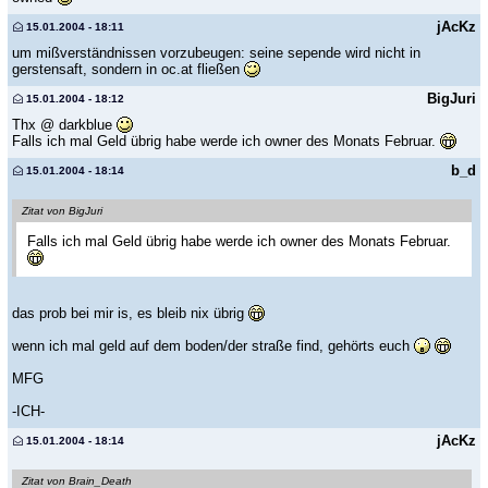
jAcKz
15.01.2004 - 18:11
um mißverständnissen vorzubeugen: seine sepende wird nicht in
gerstensaft, sondern in oc.at fließen
BigJuri
15.01.2004 - 18:12
Thx @ darkblue
Falls ich mal Geld übrig habe werde ich owner des Monats Februar.
b_d
15.01.2004 - 18:14
Zitat von BigJuri
Falls ich mal Geld übrig habe werde ich owner des Monats Februar.
das prob bei mir is, es bleib nix übrig
wenn ich mal geld auf dem boden/der straße find, gehörts euch
MFG
-ICH-
jAcKz
15.01.2004 - 18:14
Zitat von Brain_Death