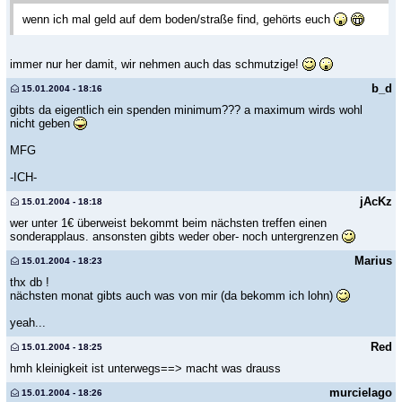
wenn ich mal geld auf dem boden/straße find, gehörts euch
immer nur her damit, wir nehmen auch das schmutzige!
b_d
15.01.2004 - 18:16
gibts da eigentlich ein spenden minimum??? a maximum wirds wohl
nicht geben
MFG
-ICH-
jAcKz
15.01.2004 - 18:18
wer unter 1€ überweist bekommt beim nächsten treffen einen
sonderapplaus. ansonsten gibts weder ober- noch untergrenzen
Marius
15.01.2004 - 18:23
thx db !
nächsten monat gibts auch was von mir (da bekomm ich lohn)
yeah...
Red
15.01.2004 - 18:25
hmh kleinigkeit ist unterwegs==> macht was drauss
murcielago
15.01.2004 - 18:26