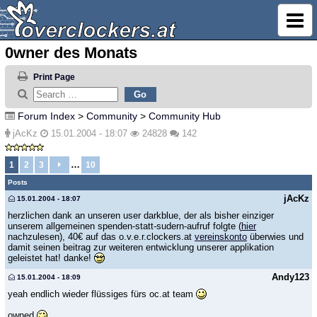
0wner des Monats
Print Page
Forum Index
>
Community
>
Community Hub
jAcKz
15.01.2004 - 18:07
24828
142
…
1
2
3
10
Posts
jAcKz
15.01.2004 - 18:07
herzlichen dank an unseren user darkblue, der als bisher einziger
unserem allgemeinen spenden-statt-sudern-aufruf folgte (
hier
nachzulesen), 40€ auf das o.v.e.r.clockers.at
vereinskonto
überwies und
damit seinen beitrag zur weiteren entwicklung unserer applikation
geleistet hat! danke!
Andy123
15.01.2004 - 18:09
yeah endlich wieder flüssiges fürs oc.at team
owned