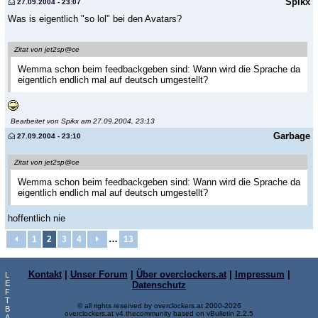
Spikx
27.09.2004 - 23:07
Was is eigentlich "so lol" bei den Avatars?
Zitat von jet2sp@ce
Wemma schon beim feedbackgeben sind: Wann wird die Sprache da
eigentlich endlich mal auf deutsch umgestellt?
Bearbeitet von Spikx am 27.09.2004, 23:13
Garbage
27.09.2004 - 23:10
Zitat von jet2sp@ce
Wemma schon beim feedbackgeben sind: Wann wird die Sprache da
eigentlich endlich mal auf deutsch umgestellt?
hoffentlich nie
…
1
2
3
4
13
Kontakt
|
Unser Forum
|
Über overclockers.at
|
Impressum
|
L
E
Datenschutz
F
T
© all rights reserved by overclockers.at 2000-2026
B
overclockers.at v4.thecommunity based on vBulletin 2.2.5
A