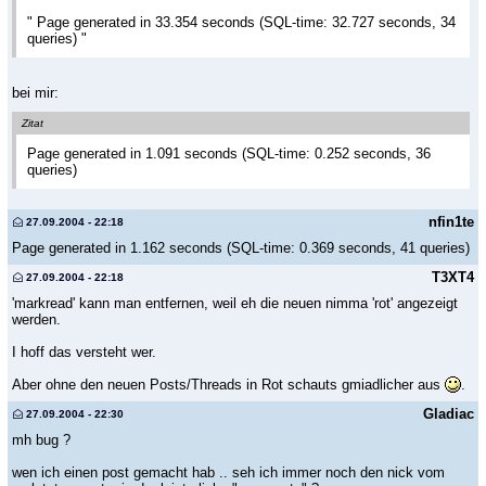
" Page generated in 33.354 seconds (SQL-time: 32.727 seconds, 34
queries) "
bei mir:
Zitat
Page generated in 1.091 seconds (SQL-time: 0.252 seconds, 36
queries)
nfin1te
27.09.2004 - 22:18
Page generated in 1.162 seconds (SQL-time: 0.369 seconds, 41 queries)
T3XT4
27.09.2004 - 22:18
'markread' kann man entfernen, weil eh die neuen nimma 'rot' angezeigt
werden.
I hoff das versteht wer.
Aber ohne den neuen Posts/Threads in Rot schauts gmiadlicher aus
.
Gladiac
27.09.2004 - 22:30
mh bug ?
wen ich einen post gemacht hab .. seh ich immer noch den nick vom