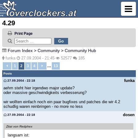
4.29
Print Page
Forum Index
>
Community
>
Community Hub
funka
27.09.2004 - 21:45
52577
185
…
1
2
3
4
13
Posts
funka
27.09.2004 - 22:18
aehm steht hier irgendwo major update?
oder massive geschwindigkeits verbesserung?
wir wollten einfach noch ein paar bugfixes und patches die wir 4.2
schudlig waren reinbringen - no more no less
dosen
27.09.2004 - 22:18
Zitat von Redphex
langsam ist: