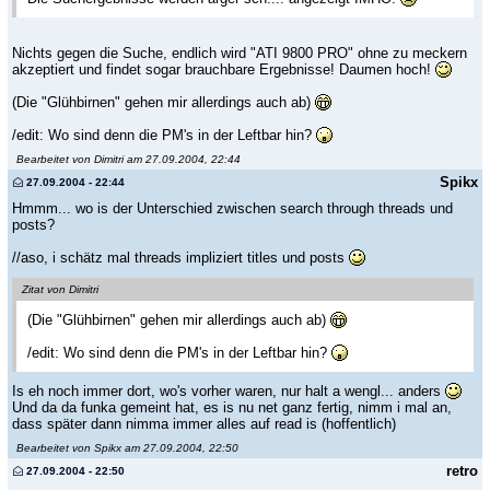
Nichts gegen die Suche, endlich wird "ATI 9800 PRO" ohne zu meckern
akzeptiert und findet sogar brauchbare Ergebnisse! Daumen hoch!
(Die "Glühbirnen" gehen mir allerdings auch ab)
/edit: Wo sind denn die PM's in der Leftbar hin?
Bearbeitet von Dimitri am 27.09.2004, 22:44
Spikx
27.09.2004 - 22:44
Hmmm... wo is der Unterschied zwischen search through threads und
posts?
//aso, i schätz mal threads impliziert titles und posts
Zitat von Dimitri
(Die "Glühbirnen" gehen mir allerdings auch ab)
/edit: Wo sind denn die PM's in der Leftbar hin?
Is eh noch immer dort, wo's vorher waren, nur halt a wengl... anders
Und da da funka gemeint hat, es is nu net ganz fertig, nimm i mal an,
dass später dann nimma immer alles auf read is (hoffentlich)
Bearbeitet von Spikx am 27.09.2004, 22:50
retro
27.09.2004 - 22:50