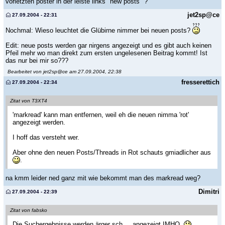
vorletzten poster in der leiste links "new posts" ?
jet2sp@ce
27.09.2004 - 22:31
Nochmal: Wieso leuchtet die Glübirne nimmer bei neuen posts?
Edit: neue posts werden gar nirgens angezeigt und es gibt auch keinen
Pfeil mehr wo man direkt zum ersten ungelesenen Beitrag kommt! Ist
das nur bei mir so???
Bearbeitet von jet2sp@ce am 27.09.2004, 22:38
fresserettich
27.09.2004 - 22:34
Zitat von T3XT4
'markread' kann man entfernen, weil eh die neuen nimma 'rot'
angezeigt werden.
I hoff das versteht wer.
Aber ohne den neuen Posts/Threads in Rot schauts gmiadlicher aus
.
na kmm leider ned ganz mit wie bekommt man des markread weg?
Dimitri
27.09.2004 - 22:39
Zitat von fabsko
Die Suchergebnisse werden ärger sch.... angezeigt IMHO.