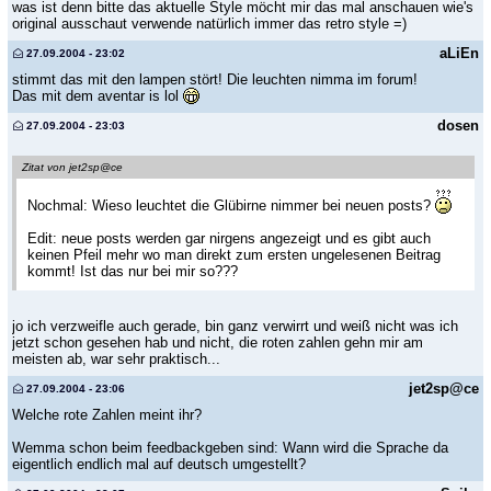
was ist denn bitte das aktuelle Style möcht mir das mal anschauen wie's
original ausschaut verwende natürlich immer das retro style =)
aLiEn
27.09.2004 - 23:02
stimmt das mit den lampen stört! Die leuchten nimma im forum!
Das mit dem aventar is lol
dosen
27.09.2004 - 23:03
Zitat von jet2sp@ce
Nochmal: Wieso leuchtet die Glübirne nimmer bei neuen posts?
Edit: neue posts werden gar nirgens angezeigt und es gibt auch
keinen Pfeil mehr wo man direkt zum ersten ungelesenen Beitrag
kommt! Ist das nur bei mir so???
jo ich verzweifle auch gerade, bin ganz verwirrt und weiß nicht was ich
jetzt schon gesehen hab und nicht, die roten zahlen gehn mir am
meisten ab, war sehr praktisch...
jet2sp@ce
27.09.2004 - 23:06
Welche rote Zahlen meint ihr?
Wemma schon beim feedbackgeben sind: Wann wird die Sprache da
eigentlich endlich mal auf deutsch umgestellt?