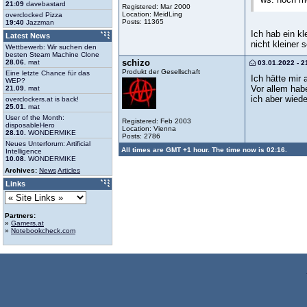
21:09
davebastard
Registered: Mar 2000
Location: MeidLing
overclocked Pizza
Posts: 11365
19:40
Jazzman
Ich hab ein kl
Latest News
nicht kleiner s
Wettbewerb: Wir suchen den
besten Steam Machine Clone
schizo
28.06.
mat
03.01.2022 - 2
Produkt der Gesellschaft
Eine letzte Chance für das
Ich hätte mir
WEP?
Vor allem hab
21.09.
mat
ich aber wied
overclockers.at is back!
25.01.
mat
User of the Month:
Registered: Feb 2003
disposableHero
Location: Vienna
28.10.
WONDERMIKE
Posts: 2786
Neues Unterforum: Artificial
All times are GMT +1 hour. The time now is 02:16.
Intelligence
10.08.
WONDERMIKE
Archives:
News
Articles
Links
Partners:
»
Gamers.at
»
Notebookcheck.com