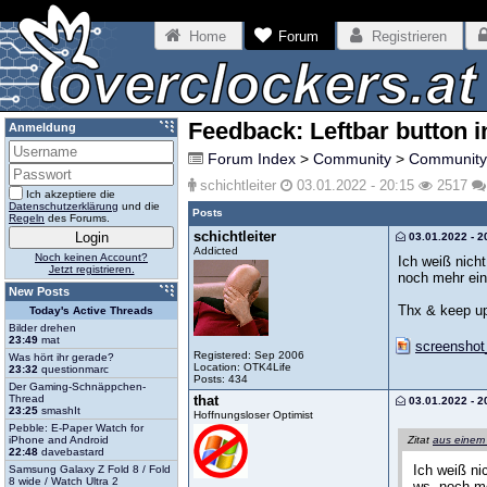
Home
Forum
Registrieren
Feedback: Leftbar button i
Anmeldung
Forum Index
>
Community
>
Community
schichtleiter
03.01.2022 - 20:15
2517
Ich akzeptiere die
Datenschutzerklärung
und die
Posts
Regeln
des Forums.
schichtleiter
03.01.2022 - 2
Addicted
Noch keinen Account?
Ich weiß nicht
Jetzt registrieren.
noch mehr ein
New Posts
Thx & keep up
Today's Active Threads
Bilder drehen
23:49
mat
screenshot
Registered: Sep 2006
Was hört ihr gerade?
Location: OTK4Life
23:32
questionmarc
Posts: 434
Der Gaming-Schnäppchen-
that
Thread
03.01.2022 - 2
23:25
smashIt
Hoffnungsloser Optimist
Pebble: E-Paper Watch for
iPhone and Android
Zitat
aus einem
22:48
davebastard
Ich weiß ni
Samsung Galaxy Z Fold 8 / Fold
8 wide / Watch Ultra 2
ws. noch m