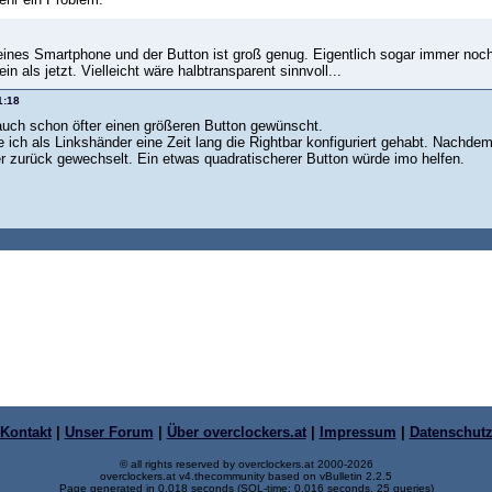
eines Smartphone und der Button ist groß genug. Eigentlich sogar immer noch 
ein als jetzt. Vielleicht wäre halbtransparent sinnvoll...
1:18
 auch schon öfter einen größeren Button gewünscht.
e ich als Linkshänder eine Zeit lang die Rightbar konfiguriert gehabt. Nachd
er zurück gewechselt. Ein etwas quadratischerer Button würde imo helfen.
Kontakt
|
Unser Forum
|
Über overclockers.at
|
Impressum
|
Datenschut
© all rights reserved by overclockers.at 2000-2026
overclockers.at v4.thecommunity based on vBulletin 2.2.5
Page generated in 0.018 seconds (SQL-time: 0.016 seconds, 25 queries)