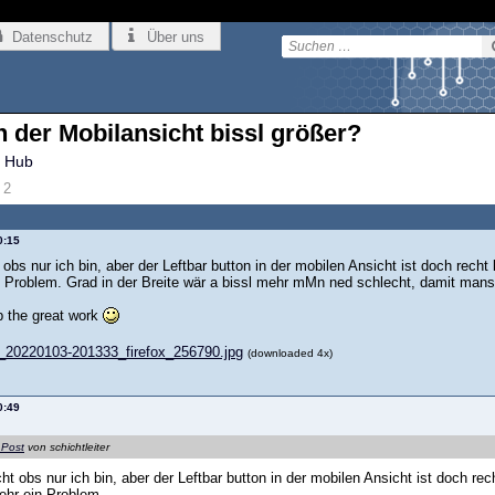
Datenschutz
Über uns
n der Mobilansicht bissl größer?
 Hub
2
0:15
 obs nur ich bin, aber der Leftbar button in der mobilen Ansicht ist doch rech
 Problem. Grad in der Breite wär a bissl mehr mMn ned schlecht, damit mans
 the great work
_20220103-201333_firefox_256790.jpg
(downloaded 4x)
0:49
 Post
von schichtleiter
cht obs nur ich bin, aber der Leftbar button in der mobilen Ansicht ist doch re
ehr ein Problem.