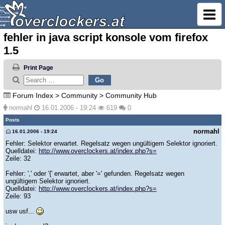
fehler in java script konsole vom firefox
1.5
Print Page
Forum Index
>
Community
>
Community Hub
normahl
16.01.2006 - 19:24
619
0
Posts
normahl
16.01.2006 - 19:24
Fehler: Selektor erwartet. Regelsatz wegen ungültigem Selektor ignoriert.
Quelldatei:
http://www.overclockers.at/index.php?s=
Zeile: 32
Fehler: ',' oder '{' erwartet, aber '=' gefunden. Regelsatz wegen
ungültigem Selektor ignoriert.
Quelldatei:
http://www.overclockers.at/index.php?s=
Zeile: 93
usw usf...