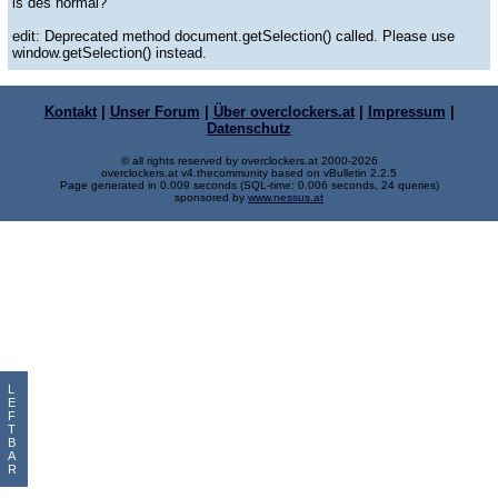
is des normal?
edit: Deprecated method document.getSelection() called. Please use
window.getSelection() instead.
Kontakt
|
Unser Forum
|
Über overclockers.at
|
Impressum
|
Datenschutz
© all rights reserved by overclockers.at 2000-2026
overclockers.at v4.thecommunity based on vBulletin 2.2.5
Page generated in 0.009 seconds (SQL-time: 0.006 seconds, 24 queries)
sponsored by
www.nessus.at
L
E
F
T
B
A
R