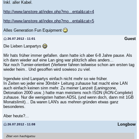
Inkl. aller Kabel.
http://www.lanstore.at/index.php?mo...ental&cat=4
http://www.lanstore.at/index.php?mo...ental&cat=5
Alles Generation Fun Equipment
Guest
26.07.2012 - 11:01
Die Lieben Lanpartys
Mir hats früher immer gefallen. dann hatte ich aber 6-8 Jahre pause. Als
ich dann wieder auf eine Lan ging war plötzlich alles anders...
Nur noch Turnier-orientiert (Verlierer fahren teilweise schon am ersten tag
wieder heim.. Und gesoffen wird sowieso zu viel.
Irgendwie sind Lanpartys einfach nicht mehr so wie früher.
In Zeiten wo jeder eine 30mbit+ Leitung zuhause hat macht eine LAN
auch einfach keinen sinn mehr. Zu meiner Lanzeit (Laningzone,
Detonation 2000 usw..) hatte man meistens noch ISDN (AON-Complete)
zuhause. Nur die wenigsten hatten ADSL (und wenn doch, dann mit 1GB
Monatslimit)... Da waren LAN's aus mehren gründen etwas ganz
besonderes.
Aber heute?...
Longbow
26.07.2012 - 11:08
Zitat von hachigatsu