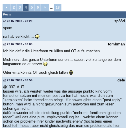
…
2
3
4
5
6
18
Posts
sp33d
28.07.2003 - 23:29
spam !
na hab verklickt ...
tombman
29.07.2003 - 00:03
Ich bin dafür die Unterforen zu killen und OT aufzumachen..
Mich nervt des ganze Unterforen surfen.... dauert viel zu lange bei dem
langsamen oc.at server
Oder vma könnts OT auch gleich killen
defe
29.07.2003 - 00:56
@1337_AUT
lassen wirs, ich versteh weder was die aussage punkto kind vorm
fernseher setzen mit meinem post zu tun hat, noch, was dich zum
"zerplatzen" beim threadlesen bringt...für sowas gibts einen "post reply"
button, man wird ja nicht gezwungen zum antworten und zum lesen
schon gar nicht.
dafür bewunder ich die einstellung punkto "mehr mit familienmitgliedern
reden" weil das eine pure utopievorstellung ist... welche eltern können
schon die probleme ihrer kinder nachvollziehen? (höchstens einen
bruchteil - heisst aber nicht gleichzeitig das man die probleme alle hier