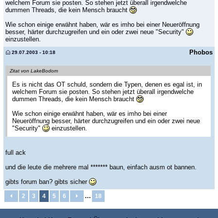
welchem Forum sie posten. So stehen jetzt überall irgendwelche
dummen Threads, die kein Mensch braucht
Wie schon einige erwähnt haben, wär es imho bei einer Neueröffnung
besser, härter durchzugreifen und ein oder zwei neue "Security"
einzustellen.
Phobos
29.07.2003 - 10:18
Zitat von LakeBodom
Es is nicht das OT schuld, sondern die Typen, denen es egal ist, in
welchem Forum sie posten. So stehen jetzt überall irgendwelche
dummen Threads, die kein Mensch braucht
Wie schon einige erwähnt haben, wär es imho bei einer
Neueröffnung besser, härter durchzugreifen und ein oder zwei neue
"Security"
einzustellen.
full ack
und die leute die mehrere mal ******* baun, einfach ausm ot bannen.
gibts forum ban? gibts sicher
…
2
3
4
5
6
18