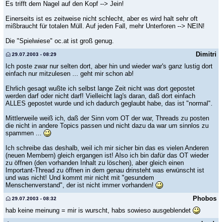
Es trifft dem Nagel auf den Kopf --> Jein!
Einerseits ist es zeitweise nicht schlecht, aber es wird halt sehr oft
mißbraucht für totalen Müll. Auf jeden Fall, mehr Unterforen --> NEIN!
Die "Spielwiese" oc.at ist groß genug.
Dimitri
29.07.2003 - 08:29
Ich poste zwar nur selten dort, aber hin und wieder war's ganz lustig dort
einfach nur mitzulesen ... geht mir schon ab!
Ehrlich gesagt wußte ich selbst lange Zeit nicht was dort gepostet
werden darf oder nicht darf! Vielleicht lag's daran, daß dort einfach
ALLES gepostet wurde und ich dadurch geglaubt habe, das ist "normal".
Mittlerweile weiß ich, daß der Sinn vom OT der war, Threads zu posten
die nicht in andere Topics passen und nicht dazu da war um sinnlos zu
spammen ...
Ich schreibe das deshalb, weil ich mir sicher bin das es vielen Anderen
(neuen Membern) gleich ergangen ist! Also ich bin dafür das OT wieder
zu öffnen (den vorhanden Inhalt zu löschen), aber gleich einen
Important-Thread zu öffnen in dem genau drinsteht was erwünscht ist
und was nicht! Und kommt mir nicht mit "gesundem
Menschenverstand", der ist nicht immer vorhanden!
Phobos
29.07.2003 - 08:32
hab keine meinung = mir is wurscht, habs sowieso ausgeblendet