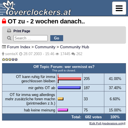
OT zu - 2 wochen danach..
Print Page
Forum Index
>
Community
>
Community Hub
semteX
28.07.2003 - 15:46
17445
262
Off Topic Forum: wer vermisst es?
This poll is closed.
OT kann ruhig für imma
205
41.00%
geschlossen bleiben
mir gehts OT ab
187
37.40%
OT für imma weg allerdings
mehr zusätzliche foren machn
33
6.60%
(printmedien z.b.)
hab keine meinung
75
15.00%
Total:
682 votes
100%
[
Edit Poll (moderators only)
]