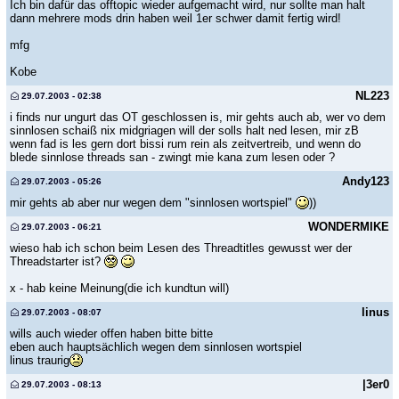
Ich bin dafür das offtopic wieder aufgemacht wird, nur sollte man halt
dann mehrere mods drin haben weil 1er schwer damit fertig wird!
mfg
Kobe
NL223
29.07.2003 - 02:38
i finds nur ungurt das OT geschlossen is, mir gehts auch ab, wer vo dem
sinnlosen schaiß nix midgriagen will der solls halt ned lesen, mir zB
wenn fad is les gern dort bissi rum rein als zeitvertreib, und wenn do
blede sinnlose threads san - zwingt mie kana zum lesen oder ?
Andy123
29.07.2003 - 05:26
mir gehts ab aber nur wegen dem "sinnlosen wortspiel"
))
WONDERMIKE
29.07.2003 - 06:21
wieso hab ich schon beim Lesen des Threadtitles gewusst wer der
Threadstarter ist?
x - hab keine Meinung(die ich kundtun will)
linus
29.07.2003 - 08:07
wills auch wieder offen haben bitte bitte
eben auch hauptsächlich wegen dem sinnlosen wortspiel
linus traurig
|3er0
29.07.2003 - 08:13