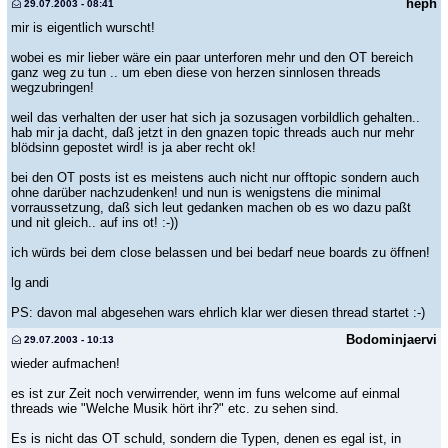
heph
29.07.2003 - 08:41
mir is eigentlich wurscht!
wobei es mir lieber wäre ein paar unterforen mehr und den OT bereich
ganz weg zu tun .. um eben diese von herzen sinnlosen threads
wegzubringen!
weil das verhalten der user hat sich ja sozusagen vorbildlich gehalten..
hab mir ja dacht, daß jetzt in den gnazen topic threads auch nur mehr
blödsinn gepostet wird! is ja aber recht ok!
bei den OT posts ist es meistens auch nicht nur offtopic sondern auch
ohne darüber nachzudenken! und nun is wenigstens die minimal
vorraussetzung, daß sich leut gedanken machen ob es wo dazu paßt
und nit gleich.. auf ins ot! :-))
ich würds bei dem close belassen und bei bedarf neue boards zu öffnen!
lg andi
PS: davon mal abgesehen wars ehrlich klar wer diesen thread startet :-)
Bodominjaervi
29.07.2003 - 10:13
wieder aufmachen!
es ist zur Zeit noch verwirrender, wenn im funs welcome auf einmal
threads wie "Welche Musik hört ihr?" etc. zu sehen sind.
Es is nicht das OT schuld, sondern die Typen, denen es egal ist, in