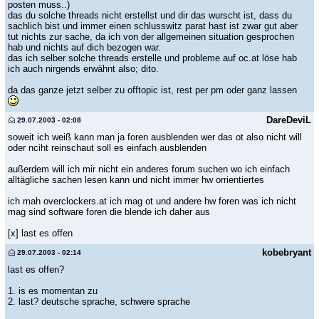
posten muss..)
das du solche threads nicht erstellst und dir das wurscht ist, dass du
sachlich bist und immer einen schlusswitz parat hast ist zwar gut aber
tut nichts zur sache, da ich von der allgemeinen situation gesprochen
hab und nichts auf dich bezogen war.
das ich selber solche threads erstelle und probleme auf oc.at löse hab
ich auch nirgends erwähnt also; dito.
da das ganze jetzt selber zu offtopic ist, rest per pm oder ganz lassen
DareDeviL
29.07.2003 - 02:08
soweit ich weiß kann man ja foren ausblenden wer das ot also nicht will
oder nciht reinschaut soll es einfach ausblenden
außerdem will ich mir nicht ein anderes forum suchen wo ich einfach
alltägliche sachen lesen kann und nicht immer hw orrientiertes
ich mah overclockers.at ich mag ot und andere hw foren was ich nicht
mag sind software foren die blende ich daher aus
[x] last es offen
kobebryant
29.07.2003 - 02:14
last es offen?
1. is es momentan zu
2. last? deutsche sprache, schwere sprache