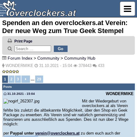
Spenden an den overclockers.at Verein:
Der neue Weg zum True Geek Stempel
Print Page
Forum Index
>
Community
>
Community Hub
WONDERMIKE
31.10.2021 - 15:04
378443
433
…
1
2
3
29
Posts
WONDERMIKE
31.10.2021 - 15:04
Mit der Wiedergeburt von
overclockers.at als Verein
fehlte bis zuletzt die altbekannte Möglichkeit, über den Shop ein Geek
Package zu erwerben. Als Verein sind wir natürlich gemeinnützig und
finanzieren uns ausschließlich aus Spenden. Dies ist nun über 2 Wege
möglich:
per
Paypal unter
verein@overclockers.at
zu dem euch auch der