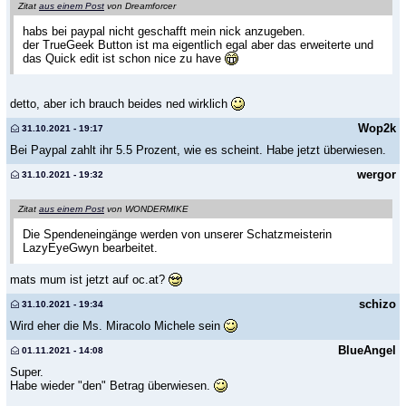
Zitat
aus einem Post
von Dreamforcer
habs bei paypal nicht geschafft mein nick anzugeben.
der TrueGeek Button ist ma eigentlich egal aber das erweiterte und
das Quick edit ist schon nice zu have
detto, aber ich brauch beides ned wirklich
Wop2k
31.10.2021 - 19:17
Bei Paypal zahlt ihr 5.5 Prozent, wie es scheint. Habe jetzt überwiesen.
wergor
31.10.2021 - 19:32
Zitat
aus einem Post
von WONDERMIKE
Die Spendeneingänge werden von unserer Schatzmeisterin
LazyEyeGwyn bearbeitet.
mats mum ist jetzt auf oc.at?
schizo
31.10.2021 - 19:34
Wird eher die Ms. Miracolo Michele sein
BlueAngel
01.11.2021 - 14:08
Super.
Habe wieder "den" Betrag überwiesen.