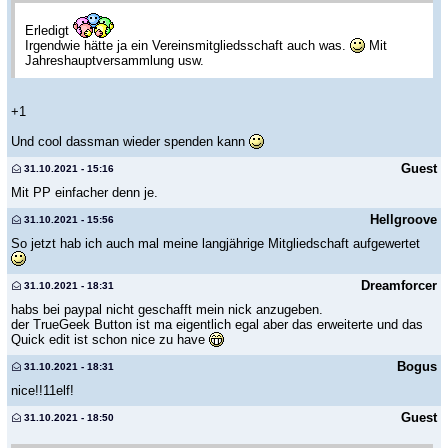
Erledigt
Irgendwie hätte ja ein Vereinsmitgliedsschaft auch was.
Mit
Jahreshauptversammlung usw.
+1
Und cool dassman wieder spenden kann
Guest
31.10.2021 - 15:16
Mit PP einfacher denn je.
Hellgroove
31.10.2021 - 15:56
So jetzt hab ich auch mal meine langjährige Mitgliedschaft aufgewertet
Dreamforcer
31.10.2021 - 18:31
habs bei paypal nicht geschafft mein nick anzugeben.
der TrueGeek Button ist ma eigentlich egal aber das erweiterte und das
Quick edit ist schon nice zu have
Bogus
31.10.2021 - 18:31
nice!!11elf!
Guest
31.10.2021 - 18:50