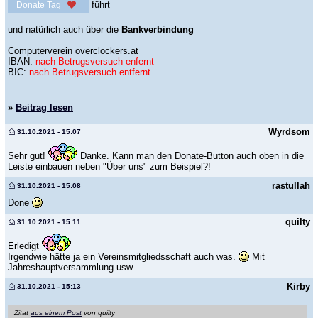
führt
Donate Tag
und natürlich auch über die
Bankverbindung
Computerverein overclockers.at
IBAN:
nach Betrugsversuch enfernt
BIC:
nach Betrugsversuch entfernt
»
Beitrag lesen
Wyrdsom
31.10.2021 - 15:07
Sehr gut!
Danke. Kann man den Donate-Button auch oben in die
Leiste einbauen neben "Über uns" zum Beispiel?!
rastullah
31.10.2021 - 15:08
Done
quilty
31.10.2021 - 15:11
Erledigt
Irgendwie hätte ja ein Vereinsmitgliedsschaft auch was.
Mit
Jahreshauptversammlung usw.
Kirby
31.10.2021 - 15:13
Zitat
aus einem Post
von quilty