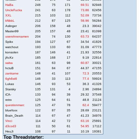
HaBa
246
75
171
69.51
92946
UncleFucka
241
63
178
73.86
62456
XXL
215
103
112
52.09
73734
kNbbL
212
87
125
58.96
56284
Aslinger
206
158
48
23.3
39042
Master99
205
157
48
23.41
81098
userohnenamen
204
74
130
63.73
64237
Spikx
194
127
67
34.54
41826
watchout
193
133
60
31.09
47773
konsolen
187
146
41
21.93
32556
jAcKz
185
168
17
9.19
22814
salsa
161
63
98
60.87
30021
hctuB
151
84
67
44.37
47155
zankarne
148
41
107
72.3
20553
6gh6st6
146
33
113
77.4
59924
Lukas
146
93
53
36.3
41326
Starsky
135
131
4
2.96
24894
iCA-
133
94
39
29.32
37548
retro
125
64
61
48.8
21124
questionmarc
125
47
78
62.4
59477
bluefoxx
122
87
35
28.69
23121
Brain_Death
114
67
47
41.23
34976
Vinci
114
42
72
63.16
25891
d3cod3
111
50
61
54.95
17112
HeuJi
108
97
11
10.19
19381
Top Threadstarter: