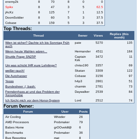
enemy2k
8
70
8
0
0
Spikx
8
47
3
5
62.5
jAcKz
8
125
7
1
12.5
DoomSoldier
8
60
5
3
37.5
Cobase
8
159
5
3
37.5
Top Threads:
Replies (this
Thread
0wner
Views
month)
Wien ist sicher? Dachte ich bis Sonntag Früh
pate
5270
135
auch
Wenn heute Wahlen wären...
Hermander
4511
184
Shuttle Frage SN25P
Captain
3472
11
Kirk
Um was schickt IHR eure Lehrlinge?
chrisx190
3357
69
weißer rauch!
Skatan
3309
122
Die Autohasser
Cobase
3156
97
Yesss
h4p3
2861
51
Bundesheer :( :bash:
charmin
2781
73
Fremdenhass.at und das Problem der
Daywalker
2539
84
Xenophobie
Ich fürcht mich vor dem Honor-System
Lord
2512
74
Forum 0wner:
Forum
User
Posts
Air Cooling
Whistler
26
AMD Processors
Probmaker
79
Babes Home
grOOvekill@
6
Benchmarks
Probmaker
36
Bug Reporting
mat
8