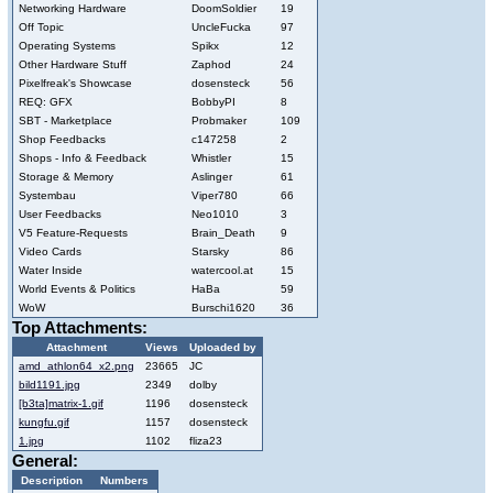
Networking Hardware
DoomSoldier
19
Off Topic
UncleFucka
97
Operating Systems
Spikx
12
Other Hardware Stuff
Zaphod
24
Pixelfreak's Showcase
dosensteck
56
REQ: GFX
BobbyPI
8
SBT - Marketplace
Probmaker
109
Shop Feedbacks
c147258
2
Shops - Info & Feedback
Whistler
15
Storage & Memory
Aslinger
61
Systembau
Viper780
66
User Feedbacks
Neo1010
3
V5 Feature-Requests
Brain_Death
9
Video Cards
Starsky
86
Water Inside
watercool.at
15
World Events & Politics
HaBa
59
WoW
Burschi1620
36
Top Attachments:
Attachment
Views
Uploaded by
amd_athlon64_x2.png
23665
JC
bild1191.jpg
2349
dolby
[b3ta]matrix-1.gif
1196
dosensteck
kungfu.gif
1157
dosensteck
1.jpg
1102
fliza23
General:
Description
Numbers