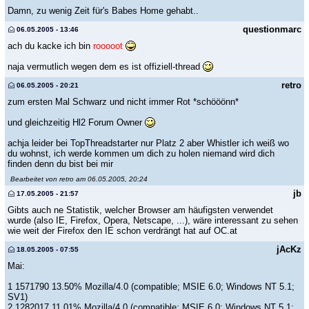
Damn, zu wenig Zeit für's Babes Home gehabt..
questionmarc
06.05.2005 - 13:46
ach du kacke ich bin
rooooot
naja vermutlich wegen dem es ist offiziell-thread
retro
06.05.2005 - 20:21
zum ersten Mal Schwarz und nicht immer Rot *schööönn*
und gleichzeitig Hl2 Forum Owner
achja leider bei TopThreadstarter nur Platz 2 aber Whistler ich weiß wo
du wohnst, ich werde kommen um dich zu holen niemand wird dich
finden denn du bist bei mir
Bearbeitet von retro am 06.05.2005, 20:24
jb
17.05.2005 - 21:57
Gibts auch ne Statistik, welcher Browser am häufigsten verwendet
wurde (also IE, Firefox, Opera, Netscape, ...), wäre interessant zu sehen
wie weit der Firefox den IE schon verdrängt hat auf OC.at
jAcKz
18.05.2005 - 07:55
Mai:
1 1571790 13.50% Mozilla/4.0 (compatible; MSIE 6.0; Windows NT 5.1;
SV1)
2 1282017 11.01% Mozilla/4.0 (compatible; MSIE 6.0; Windows NT 5.1;