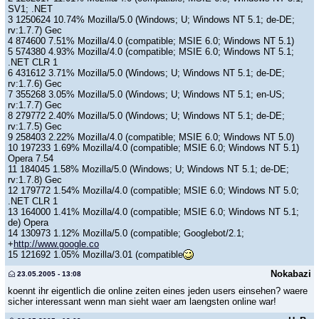
SV1; .NET
3 1250624 10.74% Mozilla/5.0 (Windows; U; Windows NT 5.1; de-DE;
rv:1.7.7) Gec
4 874600 7.51% Mozilla/4.0 (compatible; MSIE 6.0; Windows NT 5.1)
5 574380 4.93% Mozilla/4.0 (compatible; MSIE 6.0; Windows NT 5.1;
.NET CLR 1
6 431612 3.71% Mozilla/5.0 (Windows; U; Windows NT 5.1; de-DE;
rv:1.7.6) Gec
7 355268 3.05% Mozilla/5.0 (Windows; U; Windows NT 5.1; en-US;
rv:1.7.7) Gec
8 279772 2.40% Mozilla/5.0 (Windows; U; Windows NT 5.1; de-DE;
rv:1.7.5) Gec
9 258403 2.22% Mozilla/4.0 (compatible; MSIE 6.0; Windows NT 5.0)
10 197233 1.69% Mozilla/4.0 (compatible; MSIE 6.0; Windows NT 5.1)
Opera 7.54
11 184045 1.58% Mozilla/5.0 (Windows; U; Windows NT 5.1; de-DE;
rv:1.7.8) Gec
12 179772 1.54% Mozilla/4.0 (compatible; MSIE 6.0; Windows NT 5.0;
.NET CLR 1
13 164000 1.41% Mozilla/4.0 (compatible; MSIE 6.0; Windows NT 5.1;
de) Opera
14 130973 1.12% Mozilla/5.0 (compatible; Googlebot/2.1;
+
http://www.google.co
15 121692 1.05% Mozilla/3.01 (compatible
Nokabazi
23.05.2005 - 13:08
koennt ihr eigentlich die online zeiten eines jeden users einsehen? waere
sicher interessant wenn man sieht waer am laengsten online war!