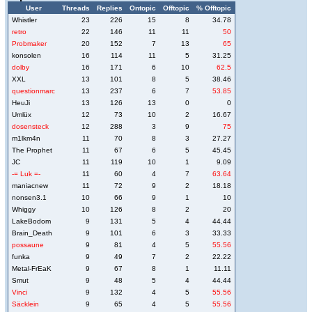
User
Threads
Replies
Ontopic
Offtopic
% Offtopic
Whistler
23
226
15
8
34.78
retro
22
146
11
11
50
Probmaker
20
152
7
13
65
konsolen
16
114
11
5
31.25
dolby
16
171
6
10
62.5
XXL
13
101
8
5
38.46
questionmarc
13
237
6
7
53.85
HeuJi
13
126
13
0
0
Umlüx
12
73
10
2
16.67
dosensteck
12
288
3
9
75
m1lkm4n
11
70
8
3
27.27
The Prophet
11
67
6
5
45.45
JC
11
119
10
1
9.09
-= Luk =-
11
60
4
7
63.64
maniacnew
11
72
9
2
18.18
nonsen3.1
10
66
9
1
10
Whiggy
10
126
8
2
20
LakeBodom
9
131
5
4
44.44
Brain_Death
9
101
6
3
33.33
possaune
9
81
4
5
55.56
funka
9
49
7
2
22.22
Metal-FrEaK
9
67
8
1
11.11
Smut
9
48
5
4
44.44
Vinci
9
132
4
5
55.56
Säcklein
9
65
4
5
55.56