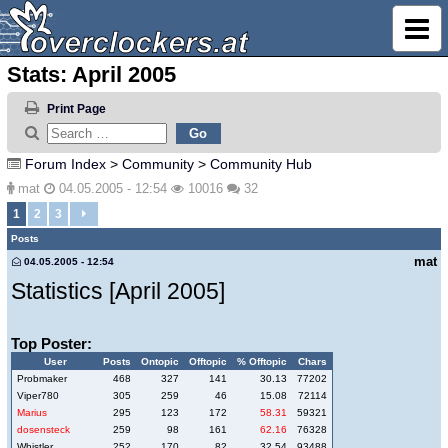
Stats: April 2005
Print Page
Forum Index
>
Community
>
Community Hub
mat
04.05.2005 - 12:54
10016
32
1
2
3
Posts
mat
04.05.2005 - 12:54
Statistics [April 2005]
Top Poster:
User
Posts
Ontopic
Offtopic
% Offtopic
Chars
Probmaker
468
327
141
30.13
77202
Viper780
305
259
46
15.08
72114
Marius
295
123
172
58.31
59321
dosensteck
259
98
161
62.16
76328
Whistler
252
170
82
32.54
93488