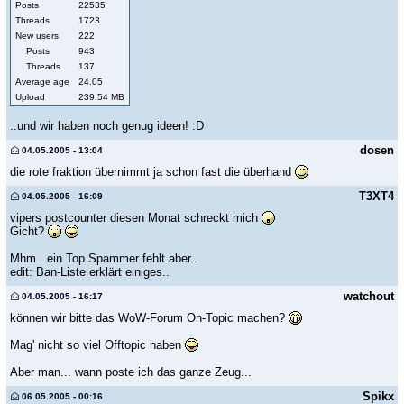
Posts
22535
Threads
1723
New users
222
Posts
943
Threads
137
Average age
24.05
Upload
239.54 MB
..und wir haben noch genug ideen! :D
dosen
04.05.2005 - 13:04
die rote fraktion übernimmt ja schon fast die überhand
T3XT4
04.05.2005 - 16:09
vipers postcounter diesen Monat schreckt mich
Gicht?
Mhm.. ein Top Spammer fehlt aber..
edit: Ban-Liste erklärt einiges..
watchout
04.05.2005 - 16:17
können wir bitte das WoW-Forum On-Topic machen?
Mag' nicht so viel Offtopic haben
Aber man... wann poste ich das ganze Zeug...
Spikx
06.05.2005 - 00:16