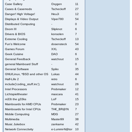
Case Gallery
Oxygen
11
Cases & Casemods
Tscheckoff
27
Danger! High Voltage!
HeuJi
12
Displays & Video Output
Viper780
54
Distributed Computing
-
0
Doom III
Slipknot
6
Drivers & BIOS
konsolen
7
Extreme Cooling
Tscheckoff
13
Fun's Welcome
dosensteck
54
Games Forum
XXL
43
Geek Cuisine
DAO
6
General Feedback
watchout
15
general Mainboard Stuff
-
0
General Software
Spikx
35
GNU/Linux, *BSD and other OS
Lukas
44
Half-Life 2
retro
6
include('coding_stuff.inc');
watchout
26
Intel Processors
Probmaker
12
Lichtspieltheater
mascara
41
m33t the g33ks
LoF
15
Mainboards for AMD CPUs
Probmaker
23
Mainboards for Intel CPUs
TH€_BR@!N
7
Mobile Computing
MDG
27
Multimedia
Master99
38
Music Jukebox
zankarne
42
Network Connectivity
e-Lummi-N@tor
10