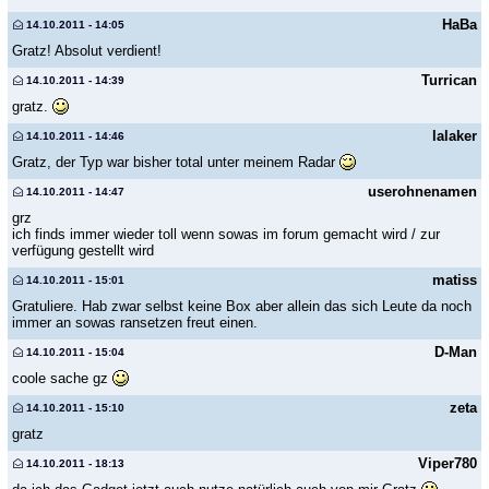
HaBa
14.10.2011 - 14:05
Gratz! Absolut verdient!
Turrican
14.10.2011 - 14:39
gratz.
lalaker
14.10.2011 - 14:46
Gratz, der Typ war bisher total unter meinem Radar
userohnenamen
14.10.2011 - 14:47
grz
ich finds immer wieder toll wenn sowas im forum gemacht wird / zur
verfügung gestellt wird
matiss
14.10.2011 - 15:01
Gratuliere. Hab zwar selbst keine Box aber allein das sich Leute da noch
immer an sowas ransetzen freut einen.
D-Man
14.10.2011 - 15:04
coole sache gz
zeta
14.10.2011 - 15:10
gratz
Viper780
14.10.2011 - 18:13