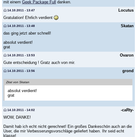
mit einem
Geek Package Full
danken.
Locutus
14.10.2011 - 13:47
Gratulation! Ehrlich verdient
Skatan
14.10.2011 - 13:48
das ging jetzt aber schnell!
absolut verdient!
grat
Ovaron
14.10.2011 - 13:53
Gute entscheidung ! Gratz auch von mir.
grond
14.10.2011 - 13:56
Zitat von Skatan
absolut verdient!
grat
-caRty-
14.10.2011 - 14:02
WOW, DANKE!
Damit hab ich echt nicht gerechnet! Ein großes Dankeschön auch an die
User, die mir Verbesserungsvorschläge geliefert haben. Ihr seid echt
klasse!