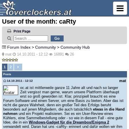
User of the month: caRty
Print Page
Forum Index
>
Community
>
Community Hub
mat
14.10.2011 - 12:12
16891
26
1
2
Posts
mat
14.10.2011 - 12:12
oc.at ist mittlerweile ganze 11 Jahre alt und nach so langer
Zeit vergisst man gerne, warum unsere Plattform überhaupt
erst so groß geworden ist. Klar, prinzipiell braucht es eine
Forum-Software und einen Server, um eine Basis zu bieten. Aber das ist
nicht die ganze Wahrheit, denn ein großer Teil des Erfolgs beruht
besonders auf jenen Mitgliedern, die auch tatsächlich
etwas in die Hand
nehmen
und ein Projekt realisieren. Sei es ein User-Review eines
Kühlers, eine Sammelbestellung oder - so wie in diesem Fall - eine gute
Idee, die in ein
Windows-Gadget für die Dreambox/Enigma 2
verwandelt wird. Daran hat uns -caRty- erinnert und dafür wollen wir ihm