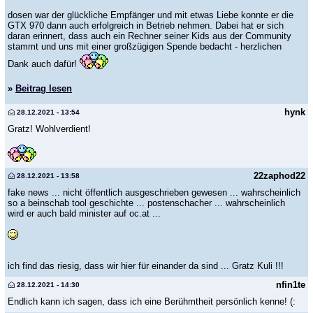
dosen war der glückliche Empfänger und mit etwas Liebe konnte er die
GTX 970 dann auch erfolgreich in Betrieb nehmen. Dabei hat er sich
daran erinnert, dass auch ein Rechner seiner Kids aus der Community
stammt und uns mit einer großzügigen Spende bedacht - herzlichen
Dank auch dafür!
»
Beitrag lesen
hynk
28.12.2021 - 13:54
Gratz! Wohlverdient!
22zaphod22
28.12.2021 - 13:58
fake news ... nicht öffentlich ausgeschrieben gewesen ... wahrscheinlich
so a beinschab tool geschichte ... postenschacher ... wahrscheinlich
wird er auch bald minister auf oc.at ...
ich find das riesig, dass wir hier für einander da sind ... Gratz Kuli !!!
nfin1te
28.12.2021 - 14:30
Endlich kann ich sagen, dass ich eine Berühmtheit persönlich kenne! (: