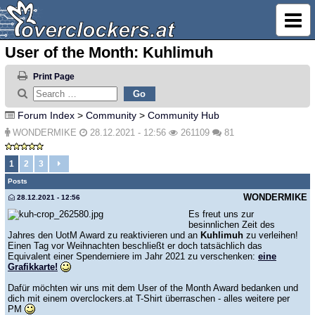
User of the Month: Kuhlimuh
Print Page
Forum Index
>
Community
>
Community Hub
WONDERMIKE
28.12.2021 - 12:56
261109
81
1
2
3
Posts
WONDERMIKE
28.12.2021 - 12:56
Es freut uns zur
besinnlichen Zeit des
Jahres den UotM Award zu reaktivieren und an
Kuhlimuh
zu verleihen!
Einen Tag vor Weihnachten beschließt er doch tatsächlich das
Equivalent einer Spenderniere im Jahr 2021 zu verschenken:
eine
Grafikkarte!
Dafür möchten wir uns mit dem User of the Month Award bedanken und
dich mit einem overclockers.at T-Shirt überraschen - alles weitere per
PM