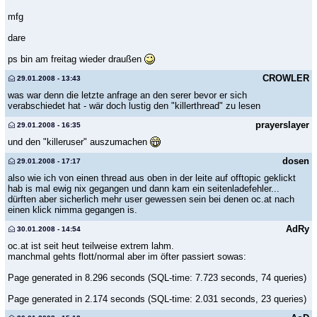
mfg
dare
ps bin am freitag wieder draußen
CROWLER
29.01.2008 - 13:43
was war denn die letzte anfrage an den serer bevor er sich
verabschiedet hat - wär doch lustig den "killerthread" zu lesen
prayerslayer
29.01.2008 - 16:35
und den "killeruser" auszumachen
dosen
29.01.2008 - 17:17
also wie ich von einen thread aus oben in der leite auf offtopic geklickt
hab is mal ewig nix gegangen und dann kam ein seitenladefehler...
dürften aber sicherlich mehr user gewessen sein bei denen oc.at nach
einen klick nimma gegangen is.
AdRy
30.01.2008 - 14:54
oc.at ist seit heut teilweise extrem lahm.
manchmal gehts flott/normal aber im öfter passiert sowas:
Page generated in 8.296 seconds (SQL-time: 7.723 seconds, 74 queries)
Page generated in 2.174 seconds (SQL-time: 2.031 seconds, 23 queries)