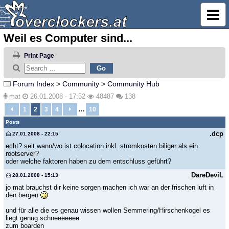
Weil es Computer sind...
Print Page
Forum Index
>
Community
>
Community Hub
mat
26.01.2008 - 17:52
48487
138
…
1
2
3
4
10
Posts
.dcp
27.01.2008 - 22:15
echt? seit wann/wo ist colocation inkl. stromkosten biliger als ein
rootserver?
oder welche faktoren haben zu dem entschluss geführt?
DareDeviL
28.01.2008 - 15:13
jo mat brauchst dir keine sorgen machen ich war an der frischen luft in
den bergen
und für alle die es genau wissen wollen Semmering/Hirschenkogel es
liegt genug schneeeeeee
zum boarden