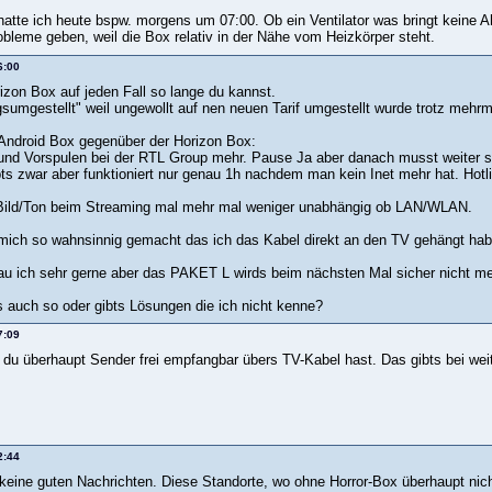
 hatte ich heute bspw. morgens um 07:00. Ob ein Ventilator was bringt kein
bleme geben, weil die Box relativ in der Nähe vom Heizkörper steht.
6:00
izon Box auf jeden Fall so lange du kannst.
umgestellt" weil ungewollt auf nen neuen Tarif umgestellt wurde trotz mehrma
 Android Box gegenüber der Horizon Box:
und Vorspulen bei der RTL Group mehr. Pause Ja aber danach musst weiter sc
bts zwar aber funktioniert nur genau 1h nachdem man kein Inet mehr hat. Hot
 Bild/Ton beim Streaming mal mehr mal weniger unabhängig ob LAN/WLAN.
mich so wahnsinnig gemacht das ich das Kabel direkt an den TV gehängt hab
au ich sehr gerne aber das PAKET L wirds beim nächsten Mal sicher nicht me
 auch so oder gibts Lösungen die ich nicht kenne?
7:09
s du überhaupt Sender frei empfangbar übers TV-Kabel hast. Das gibts bei wei
2:44
 keine guten Nachrichten. Diese Standorte, wo ohne Horror-Box überhaupt nich