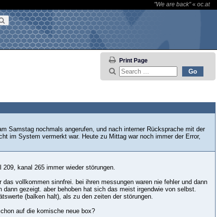
"We are back"
«
oc.at
Print Page
n am Samstag nochmals angerufen, und nach interner Rücksprache mit der
nicht im System vermerkt war. Heute zu Mittag war noch immer der Error,
nal 209, kanal 265 immer wieder störungen.
ar das vollkommen sinnfrei. bei ihren messungen waren nie fehler und dann
n dann gezeigt. aber behoben hat sich das meist irgendwie von selbst.
tswerte (balken halt), als zu den zeiten der störungen.
 schon auf die komische neue box?