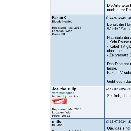
Die Artefakte
noch mehr Pro
FaktorX
12.07.2024 - 1
Bloody Newbie
Behalt die Hor
Registered: Mar 2014
Wurde "Zwangs
Location: Wien
Posts: 30
Nachteile der
- Kein Pause 
- Kabel TV gi
ohne Inet.
- Zeitversatz
Das Ding hat 
lasse.
Fazit: TV sch
Geht euch das
Joe_the_tulip
12.07.2024 - 1
Vereinsmitglied
Sei froh, das
banned by FireGuy
Registered: Mar 2003
Location: Wien
Posts: 16662
milfor
12.07.2024 - 2
Big d00d
Oje, das sind