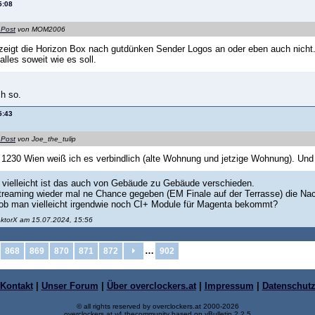
5:08
 Post
von MOM2006
zeigt die Horizon Box nach gutdünken Sender Logos an oder eben auch nicht
 alles soweit wie es soll.
ch so.
5:43
 Post
von Joe_the_tulip
 1230 Wien weiß ich es verbindlich (alte Wohnung und jetzige Wohnung). Und 
r vielleicht ist das auch von Gebäude zu Gebäude verschieden.
reaming wieder mal ne Chance gegeben (EM Finale auf der Terrasse) die Nachb
b man vielleicht irgendwie noch CI+ Module für Magenta bekommt?
aktorX am 15.07.2024, 15:56
…
868
869
870
871
872
902
Kontakt
|
Unser Forum
|
Über overclockers.at
|
Impressum
|
Datenschut
© all rights reserved by overclockers.at 2000-2026
overclockers.at v4.thecommunity based on vBulletin 2.2.5