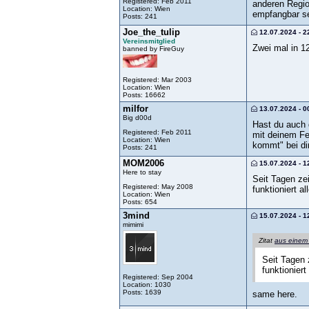
Registered: Feb 2011
anderen Regio
Location: Wien
empfangbar s
Posts: 241
Joe_the_tulip
12.07.2024 - 2
Vereinsmitglied
Zwei mal in 1
banned by FireGuy
Registered: Mar 2003
Location: Wien
Posts: 16662
milfor
13.07.2024 - 0
Big d00d
Hast du auch 
Registered: Feb 2011
mit deinem Fe
Location: Wien
kommt" bei di
Posts: 241
MOM2006
15.07.2024 - 1
Here to stay
Seit Tagen ze
Registered: May 2008
funktioniert al
Location: Wien
Posts: 654
3mind
15.07.2024 - 1
mimimi
Zitat
aus einem
Seit Tagen 
funktioniert
Registered: Sep 2004
Location: 1030
Posts: 1639
same here.