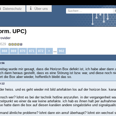
Datenschutz
Über uns
orm. UPC)
rovider
3529
…
868
869
870
871
872
902
8:56
eitag wurde mir gesagt, dass die Horizon Box defekt ist, ich habe aber dan
ich dann heraus gestellt, dass es eine Störung ist bzw. war, und diese noch 
ert die Box aber wieder, hoffentlich bleibt das so.
0:12
der heiss. und es geht wieder mit bild artefakten los auf der horizon box. ka
 noch wer? lohnt es bei der technik hotline anzurufen. in der vergangenheit w
eitpunkt wo einer da war keine artefakte. ich hab es ihnen halt per aufnahme
 hatte dann die box auf diesen kanälen andere singalstärke und signalqualitä
jemand ähnliche probleme? lohnt dann ein anruf überhaupt? lohnt ein wechsel