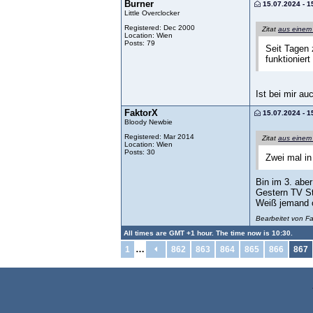
Burner
15.07.2024 - 1
Little Overclocker
Registered: Dec 2000
Zitat
aus einem
Location: Wien
Posts: 79
Seit Tagen 
funktioniert
Ist bei mir au
FaktorX
15.07.2024 - 1
Bloody Newbie
Registered: Mar 2014
Zitat
aus einem
Location: Wien
Posts: 30
Zwei mal in
Bin im 3. abe
Gestern TV St
Weiß jemand o
Bearbeitet von F
All times are GMT +1 hour. The time now is 10:30.
…
1
862
863
864
865
866
867