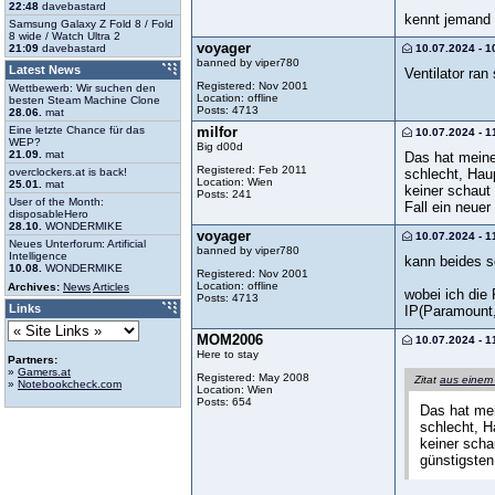
22:48
davebastard
kennt jemand e
Samsung Galaxy Z Fold 8 / Fold
8 wide / Watch Ultra 2
voyager
10.07.2024 - 1
21:09
davebastard
banned by viper780
Latest News
Ventilator ran
Registered: Nov 2001
Wettbewerb: Wir suchen den
Location: offline
besten Steam Machine Clone
Posts: 4713
28.06.
mat
milfor
Eine letzte Chance für das
10.07.2024 - 1
WEP?
Big d00d
21.09.
mat
Das hat meine
Registered: Feb 2011
schlecht, Hau
overclockers.at is back!
Location: Wien
25.01.
mat
keiner schaut 
Posts: 241
User of the Month:
Fall ein neuer
disposableHero
28.10.
WONDERMIKE
voyager
10.07.2024 - 1
Neues Unterforum: Artificial
banned by viper780
Intelligence
kann beides s
10.08.
WONDERMIKE
Registered: Nov 2001
Location: offline
Archives:
News
Articles
wobei ich die 
Posts: 4713
Links
IP(Paramount, 
MOM2006
10.07.2024 - 1
Here to stay
Partners:
»
Gamers.at
Registered: May 2008
Zitat
aus einem
»
Notebookcheck.com
Location: Wien
Posts: 654
Das hat mei
schlecht, H
keiner scha
günstigsten