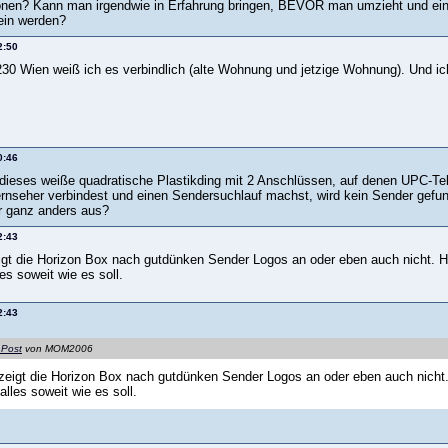
nen? Kann man irgendwie in Erfahrung bringen, BEVOR man umzieht und eine
ein werden?
2:50
230 Wien weiß ich es verbindlich (alte Wohnung und jetzige Wohnung). Und ich
0:46
dieses weiße quadratische Plastikding mit 2 Anschlüssen, auf denen UPC-Te
rnseher verbindest und einen Sendersuchlauf machst, wird kein Sender gefun
r ganz anders aus?
2:43
igt die Horizon Box nach gutdünken Sender Logos an oder eben auch nicht. 
les soweit wie es soll.
2:43
 Post
von MOM2006
zeigt die Horizon Box nach gutdünken Sender Logos an oder eben auch nicht
 alles soweit wie es soll.