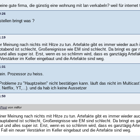
ine gute firma, die günstig eine wohnung mit lan verkabeln? weil für internet 
0:26
 stellen bringt was ?
1:19
r Meinung nach nichts mit Hitze zu tun. Artefakte gibt es immer wieder auch 
ptabend ist schlecht, Großereignisse wie EM sind schlecht. Da bringt es gar
und alles super ist. Erst, wenn es so schlimm wird, dass es ganztägig Artefak
 Verstärker im Keller eingebaut und die Artefakte sind weg.
1:31
ein. Prozessor zu heiss.
Probleme zu "Hauptzeiten" nicht bestätigen kann. läuft das nicht im Multicast?
Netflix, YT,...). und da hab ich keine Aussetzer
1:50
 Post
von milfor
ner Meinung nach nichts mit Hitze zu tun. Artefakte gibt es immer wieder au
auptabend ist schlecht, Großereignisse wie EM sind schlecht. Da bringt es 
ut und alles super ist. Erst, wenn es so schlimm wird, dass es ganztägig Artef
 Fall ein neuer Verstärker im Keller eingebaut und die Artefakte sind weg.