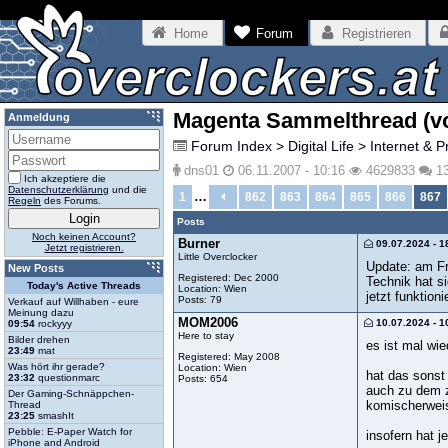
Home
Forum
Registrieren
Magenta Sammelthread (v
Anmeldung
Forum Index
>
Digital Life
>
Internet & P
dns01
06.11.2007 - 10:16
4629833
1
Ich akzeptiere die
Datenschutzerklärung
und die
…
1
862
863
864
865
866
867
Regeln
des Forums.
Posts
Noch keinen Account?
Burner
09.07.2024 - 1
Jetzt registrieren.
Little Overclocker
Update: am Fr
New Posts
Registered: Dec 2000
Technik hat s
Today's Active Threads
Location: Wien
jetzt funktioni
Posts: 79
Verkauf auf Willhaben - eure
Meinung dazu
MOM2006
10.07.2024 - 1
09:54
rockyyy
Here to stay
Bilder drehen
es ist mal wie
23:49
mat
Registered: May 2008
Was hört ihr gerade?
Location: Wien
hat das sonst
23:32
questionmarc
Posts: 654
auch zu dem z
Der Gaming-Schnäppchen-
komischerweise
Thread
23:25
smashIt
Pebble: E-Paper Watch for
insofern hat 
iPhone and Android