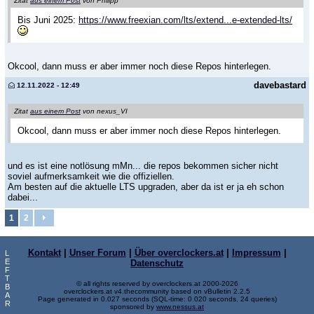
Zitat
aus einem Post
von Philipp
Bis Juni 2025:
https://www.freexian.com/lts/extend...e-extended-lts/
Okcool, dann muss er aber immer noch diese Repos hinterlegen.
davebastard
12.11.2022 - 12:49
Zitat
aus einem Post
von nexus_VI
Okcool, dann muss er aber immer noch diese Repos hinterlegen.
und es ist eine notlösung mMn... die repos bekommen sicher nicht
soviel aufmerksamkeit wie die offiziellen.
Am besten auf die aktuelle LTS upgraden, aber da ist er ja eh schon
dabei...
1
2
Kontakt
|
Unser Forum
|
Über overclockers.at
|
Impressum
|
L
E
Datenschutz
F
T
© all rights reserved by overclockers.at 2000-2026
B
overclockers.at v4.thecommunity based on vBulletin 2.2.5
A
Page generated in 0.027 seconds (SQL-time: 0.020 seconds, 24 queries)
R
sponsored by
www.nessus.at