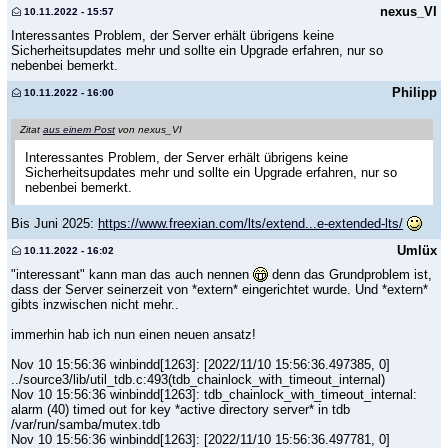
nexus_VI
10.11.2022 - 15:57
Interessantes Problem, der Server erhält übrigens keine
Sicherheitsupdates mehr und sollte ein Upgrade erfahren, nur so
nebenbei bemerkt.
Philipp
10.11.2022 - 16:00
Zitat
aus einem Post
von nexus_VI
Interessantes Problem, der Server erhält übrigens keine
Sicherheitsupdates mehr und sollte ein Upgrade erfahren, nur so
nebenbei bemerkt.
Bis Juni 2025:
https://www.freexian.com/lts/extend...e-extended-lts/
Umlüx
10.11.2022 - 16:02
"interessant" kann man das auch nennen
denn das Grundproblem ist,
dass der Server seinerzeit von *extern* eingerichtet wurde. Und *extern*
gibts inzwischen nicht mehr..
immerhin hab ich nun einen neuen ansatz!
Nov 10 15:56:36 winbindd[1263]: [2022/11/10 15:56:36.497385, 0]
../source3/lib/util_tdb.c:493(tdb_chainlock_with_timeout_internal)
Nov 10 15:56:36 winbindd[1263]: tdb_chainlock_with_timeout_internal:
alarm (40) timed out for key *active directory server* in tdb
/var/run/samba/mutex.tdb
Nov 10 15:56:36 winbindd[1263]: [2022/11/10 15:56:36.497781, 0]