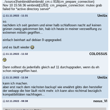
../source3/winbindd/winbindd_cm.c:918(cm_prepare_connection)
Nov 10 15:56:36 winbindd[1263]: cm_prepare_connection: mutex grab
failed for *active directory server*
Umlüx
11.11.2022 - 11:31
so.
nachdem ich seit gestern und einer halb schlaflosen nacht auf keinen
grünen zweig gekommen bin, hab ich heute in meiner verzweiflung zu
extremen mitteln gegriffen...
einfach beinhart auf debian 9 upgegraded.
und es läuft wieder
COLOSSUS
11.11.2022 - 11:32
Dann solltest du jedenfalls gleich auf 11 durchupgraden, wenn du eh
schon reingegriffen hast.
Umlüx
11.11.2022 - 11:34
kann ich machen.
aber erst nach dem nächsten backup! wie erwähnt gibts den hersteller
der webapp die hier läuft nicht mehr. ich kann also nichtmal bezüglich
kompatibilitäten nachfragen...
nexus_VI
12.11.2022 - 08:38