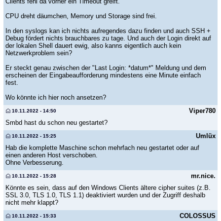
Clients fehl da vorher ein Timeout greift.
CPU dreht däumchen, Memory und Storage sind frei.
In den syslogs kan ich nichts aufregendes dazu finden und auch SSH +
Debug fördert nichts brauchbares zu tage. Und auch der Login direkt auf
der lokalen Shell dauert ewig, also kanns eigentlich auch kein
Netzwerkproblem sein?
Er steckt genau zwischen der "Last Login: *datum*" Meldung und dem
erscheinen der Eingabeaufforderung mindestens eine Minute einfach
fest.
Wo könnte ich hier noch ansetzen?
Viper780
10.11.2022 - 14:50
Smbd hast du schon neu gestartet?
Umlüx
10.11.2022 - 15:25
Hab die komplette Maschine schon mehrfach neu gestartet oder auf
einen anderen Host verschoben.
Ohne Verbesserung.
mr.nice.
10.11.2022 - 15:28
Könnte es sein, dass auf den Windows Clients ältere cipher suites (z.B.
SSL 3.0, TLS 1.0, TLS 1.1) deaktiviert wurden und der Zugriff deshalb
nicht mehr klappt?
COLOSSUS
10.11.2022 - 15:33