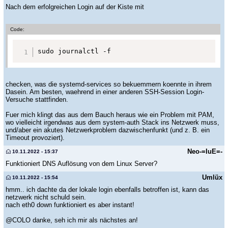
Nach dem erfolgreichen Login auf der Kiste mit
Code:
sudo journalctl -f
checken, was die systemd-services so bekuemmern koennte in ihrem
Dasein. Am besten, waehrend in einer anderen SSH-Session Login-
Versuche stattfinden.
Fuer mich klingt das aus dem Bauch heraus wie ein Problem mit PAM,
wo vielleicht irgendwas aus dem system-auth Stack ins Netzwerk muss,
und/aber ein akutes Netzwerkproblem dazwischenfunkt (und z. B. ein
Timeout provoziert).
Neo-=IuE=-
10.11.2022 - 15:37
Funktioniert DNS Auflösung von dem Linux Server?
Umlüx
10.11.2022 - 15:54
hmm.. ich dachte da der lokale login ebenfalls betroffen ist, kann das
netzwerk nicht schuld sein.
nach eth0 down funktioniert es aber instant!
@COLO danke, seh ich mir als nächstes an!