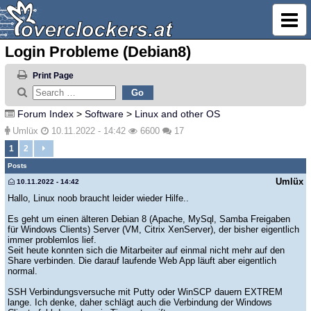
Login Probleme (Debian8)
Print Page
Forum Index
>
Software
>
Linux and other OS
Umlüx
10.11.2022 - 14:42
6600
17
1
2
Posts
Umlüx
10.11.2022 - 14:42
Hallo, Linux noob braucht leider wieder Hilfe..
Es geht um einen älteren Debian 8 (Apache, MySql, Samba Freigaben
für Windows Clients) Server (VM, Citrix XenServer), der bisher eigentlich
immer problemlos lief.
Seit heute konnten sich die Mitarbeiter auf einmal nicht mehr auf den
Share verbinden. Die darauf laufende Web App läuft aber eigentlich
normal.
SSH Verbindungsversuche mit Putty oder WinSCP dauern EXTREM
lange. Ich denke, daher schlägt auch die Verbindung der Windows