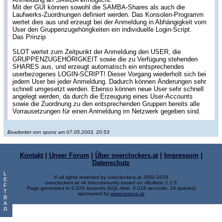
Mit der GUI können sowohl die SAMBA-Shares als auch die
Laufwerks-Zuordnungen definiert werden. Das Konsolen-Programm
wertet dies aus und erzeugt bei der Anmeldung in Abhängigkeit vom
User den Gruppenzugehörigkeiten ein individuelle Login-Script.
Das Prinzip
SLOT wertet zum Zeitpunkt der Anmeldung den USER, die
GRUPPENZUGEHÖRIGKEIT sowie die zu Verfügung stehenden
SHARES aus, und erzeugt automatisch ein entsprechendes
userbezogenes LOGIN-SCRIPT! Dieser Vorgang wiederholt sich bei
jedem User bei jeder Anmeldung. Dadurch können Änderungen sehr
schnell umgesetzt werden. Ebenso können neue User sehr schnell
angelegt werden, da durch die Erzeugung eines User-Accounts
sowie die Zuordnung zu den entsprechenden Gruppen bereits alle
Vorrausetzungen für einen Anmeldung im Netzwerk gegeben sind.
Bearbeitet von spunz am 07.05.2003, 20:53
Kontakt
|
Unser Forum
|
Über overclockers.at
|
Impressum
|
Datenschutz
L
© all rights reserved by overclockers.at 2000-2026
E
overclockers.at v4.thecommunity based on vBulletin 2.2.5
F
Page generated in 0.020 seconds (SQL-time: 0.018 seconds, 24 queries)
T
sponsored by
www.nessus.at
B
A
R