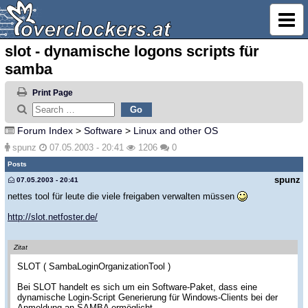
slot - dynamische logons scripts für
samba
Print Page
Forum Index
>
Software
>
Linux and other OS
spunz
07.05.2003 - 20:41
1206
0
Posts
spunz
07.05.2003 - 20:41
nettes tool für leute die viele freigaben verwalten müssen
http://slot.netfoster.de/
Zitat
SLOT ( SambaLoginOrganizationTool )
Bei SLOT handelt es sich um ein Software-Paket, dass eine
dynamische Login-Script Generierung für Windows-Clients bei der
Anmeldung an SAMBA ermöglicht.