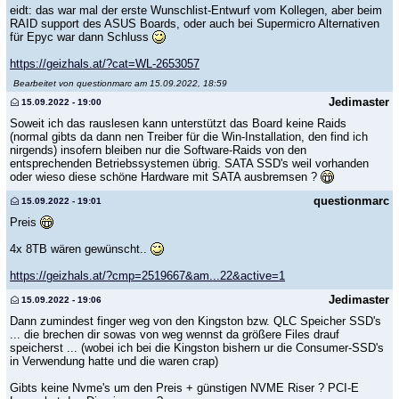
eidt: das war mal der erste Wunschlist-Entwurf vom Kollegen, aber beim
RAID support des ASUS Boards, oder auch bei Supermicro Alternativen
für Epyc war dann Schluss
https://geizhals.at/?cat=WL-2653057
Bearbeitet von questionmarc am 15.09.2022, 18:59
Jedimaster
15.09.2022 - 19:00
Soweit ich das rauslesen kann unterstützt das Board keine Raids
(normal gibts da dann nen Treiber für die Win-Installation, den find ich
nirgends) insofern bleiben nur die Software-Raids von den
entsprechenden Betriebssystemen übrig. SATA SSD's weil vorhanden
oder wieso diese schöne Hardware mit SATA ausbremsen ?
questionmarc
15.09.2022 - 19:01
Preis
4x 8TB wären gewünscht..
https://geizhals.at/?cmp=2519667&am...22&active=1
Jedimaster
15.09.2022 - 19:06
Dann zumindest finger weg von den Kingston bzw. QLC Speicher SSD's
... die brechen dir sowas von weg wennst da größere Files drauf
speicherst ... (wobei ich bei die Kingston bishern ur die Consumer-SSD's
in Verwendung hatte und die waren crap)
Gibts keine Nvme's um den Preis + günstigen NVME Riser ? PCI-E