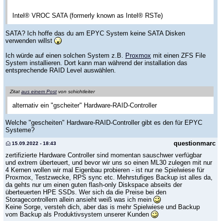
Intel® VROC SATA (formerly known as Intel® RSTe)
SATA? Ich hoffe das du am EPYC System keine SATA Disken
verwenden willst
Ich würde auf einen solchen System z.B.
Proxmox
mit einen ZFS File
System installieren. Dort kann man während der installation das
entsprechende RAID Level auswählen.
Zitat
aus einem Post
von schichtleiter
alternativ ein "gscheiter" Hardware-RAID-Controller
Welche "gescheiten" Hardware-RAID-Controller gibt es den für EPYC
Systeme?
questionmarc
15.09.2022 - 18:43
zertifizierte Hardware Controller sind momentan sauschwer verfügbar
und extrem überteuert, und bevor wir uns so einen ML30 zulegen mit nur
4 Kernen wollen wir mal Eigenbau probieren - ist nur ne Spielwiese für
Proxmox, Testzwecke, RPS sync etc. Mehrstufiges Backup ist alles da,
da gehts nur um einen guten flash-only Diskspace abseits der
überteuerten HPE SSDs. Wer sich da die Preise bei den
Storagecontrollern allein ansieht weiß was ich mein
Keine Sorge, versteh dich, aber das is mehr Spielwiese und Backup
vom Backup als Produktivsystem unserer Kunden