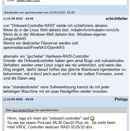
Bearbeitet von questionmarc am 15.09.2022, 18:30
schichtleiter
15.09.2022 - 18:36
von "Onboard-Controller-RAID" würde ich schärfstens abraten.
Wenn du in der Linux Welt daheim bist: mdadm/lvm/mdadm+lvm/zfs
Wenn du in der Windows-Welt daheim bist: Windows-eigenes
Zeug/unRAID
Wenns ein dedizierter Fileserver werden soll:
openmediavault/FreeNAS/OpenNAS
alternativ ein "gscheiter" Hardware-RAID-Controller
Gründe: die Onboardcontroller haben gern amal Bugs und suboptimales
Verhalten, werden unter Linux sogut wie nie unterstützt, und wenn das
Ding eingeht, darfst darauf hoffen das gleiche Mainboard irgendwoher zu
bekommen, mit a bissl pech auch noch mit der selben Firmware, sonst
sind die Daten weg
eine "standardisierte" reine Softwarelösung kannst du mit jeder
beliebigen Maschine mit ein paar Handgriffen wieder mounten.
Philipp
15.09.2022 - 18:43
Zitat
aus einem Post
von questionmarc
Hmm, naja ich mein ein "onboard controller" raid
So wie bei einem ProLiant ML30 Gen10 Plus zb.. Da steht beim
Intel VROC Controller dediziert RAID 0/1/5/10 drin...