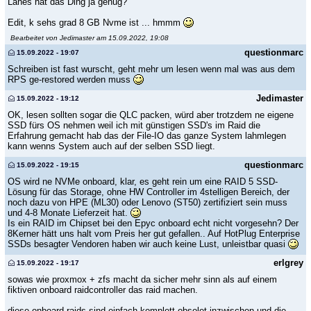
Lanes hat das Ding ja genug?
Edit, k sehs grad 8 GB Nvme ist ... hmmm
Bearbeitet von Jedimaster am 15.09.2022, 19:08
questionmarc
15.09.2022 - 19:07
Schreiben ist fast wurscht, geht mehr um lesen wenn mal was aus dem
RPS ge-restored werden muss
Jedimaster
15.09.2022 - 19:12
OK, lesen sollten sogar die QLC packen, würd aber trotzdem ne eigene
SSD fürs OS nehmen weil ich mit günstigen SSD's im Raid die
Erfahrung gemacht hab das der File-IO das ganze System lahmlegen
kann wenns System auch auf der selben SSD liegt.
questionmarc
15.09.2022 - 19:15
OS wird ne NVMe onboard, klar, es geht rein um eine RAID 5 SSD-
Lösung für das Storage, ohne HW Controller im 4stelligen Bereich, der
noch dazu von HPE (ML30) oder Lenovo (ST50) zertifiziert sein muss
und 4-8 Monate Lieferzeit hat.
Is ein RAID im Chipset bei den Epyc onboard echt nicht vorgesehn? Der
8Kerner hätt uns halt vom Preis her gut gefallen.. Auf HotPlug Enterprise
SSDs besagter Vendoren haben wir auch keine Lust, unleistbar quasi
erlgrey
15.09.2022 - 19:17
sowas wie proxmox + zfs macht da sicher mehr sinn als auf einem
fiktiven onboard raidcontroller das raid machen.
diese onboard raids sind einfach komplett obsolet inzwischen und die