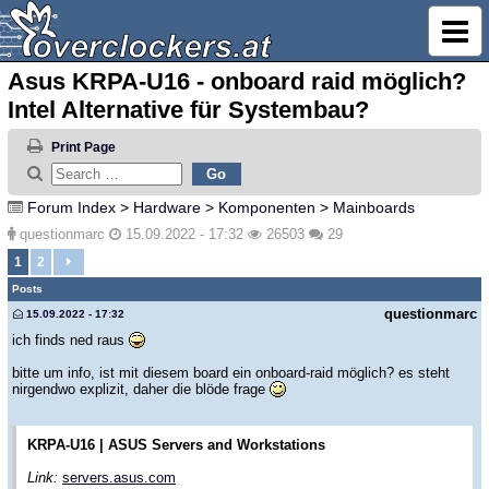
Asus KRPA-U16 - onboard raid möglich?
Intel Alternative für Systembau?
Print Page
Forum Index
>
Hardware
>
Komponenten
>
Mainboards
questionmarc
15.09.2022 - 17:32
26503
29
1
2
Posts
questionmarc
15.09.2022 - 17:32
ich finds ned raus
bitte um info, ist mit diesem board ein onboard-raid möglich? es steht
nirgendwo explizit, daher die blöde frage
KRPA-U16 | ASUS Servers and Workstations
Link:
servers.asus.com