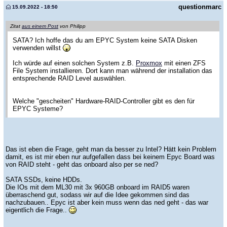
questionmarc
15.09.2022 - 18:50
Zitat
aus einem Post
von Philipp
SATA? Ich hoffe das du am EPYC System keine SATA Disken
verwenden willst
Ich würde auf einen solchen System z.B.
Proxmox
mit einen ZFS
File System installieren. Dort kann man während der installation das
entsprechende RAID Level auswählen.
Welche "gescheiten" Hardware-RAID-Controller gibt es den für
EPYC Systeme?
Das ist eben die Frage, geht man da besser zu Intel? Hätt kein Problem
damit, es ist mir eben nur aufgefallen dass bei keinem Epyc Board was
von RAID steht - geht das onboard also per se ned?
SATA SSDs, keine HDDs.
Die IOs mit dem ML30 mit 3x 960GB onboard im RAID5 waren
überraschend gut, sodass wir auf die Idee gekommen sind das
nachzubauen.. Epyc ist aber kein muss wenn das ned geht - das war
eigentlich die Frage..