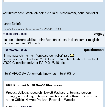
wär interessant, wenn ich damit ein raid5 hinbekomm, ohne controller..
danke für info!
Bearbeitet von questionmarc am 15.09.2022, 19:09
erlgrey
15.09.2022 - 18:09
hm, ein software raid ist meine Verständnis nach doch immer möglich
nachdem es das OS macht.
questionmarc
15.09.2022 - 18:27
Hmm, naja ich mein ein "onboard controller" raid
So wie bei einem ProLiant ML30 Gen10 Plus zb.. Da steht beim Intel
VROC Controller dediziert RAID 0/1/5/10 drin...
Intel® VROC SATA (formerly known as Intel® RSTe)
HPE ProLiant ML30 Gen10 Plus server
Product Bulletin, research Hewlett Packard Enterprise servers,
storage, networking, enterprise solutions and software. Learn more
at the Official Hewlett Packard Enterprise Website.
Link:
www.hpe.com