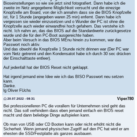
Bioseinstellungen so wie sie jetzt sind fotografiert. Dann habe ich die
zweite im Netz angegebene Möglichkeit versucht und die einezige
Knopfzelle am Board, von der ich annahm dass sie die BIOS Knopfzelle
ist, für 1 Stunde (angegeben waren 25 min) enfernt. Dann habe ich
vergessen sie wieder einzusetzen und o Wunder der PC ist ohne die
Knopfzelle auch wieder einwandfrei hoch gefahern. Das verstehe ich
nicht. Ich nahm an, das das BIOS auf die Standardwerte zurückgesetze
wurde und die für den PC-Boot ausgereichte haben.
Aber beim Versuch in das BIOS MEnu hinein zu kommen, war das
Passwort noch aktiv.
Und das obwohl die Knopfzelle 1 Stunde nicht drinnen war (Der PC war
vom Netz getrennt und den Kondensatot habe ich durch 30 sec drücken
der Einschalttaste entleer).
Auf jedenfall hat der BIOS Reset nicht geklappt.
Hat irgend jemand eine Idee wie ich das BISO Passwort neu setzen
kann.
Danke.
lg Oliver FUchs
Viper780
20.07.2022 - 08:31
Bei professionelleren PC die vorallem für Unternehmen sind geht das
nicht. Das soll verhindern dass eben jemand einfach ein BIOS reset
macht und dann beliebige Dinge aufspielen kann.
Ob man von USB oder CD Booten kann oder nicht erhöht nicht die
Sicherheit. Wenn jemand physischen Zugriff auf den PC hat wird er am
ehesten die SSD/Festplatte als ganzes ausbauen.