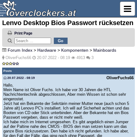
Lenvo Desktop Bios Passwort rücksetzen
Print Page
Forum Index
>
Hardware
>
Komponenten
>
Mainboards
OliverFuchs66
20.07.2022 - 08:19
4913
3
Posts
OliverFuchs66
20.07.2022 - 08:19
Hallo,
Mein Name ist Oliver Fuchs. Ich habe vor 30 Jahren die HTL
Nachrichtentechnik abgeschlossen, Aber mein Wissen ist schon sehr
eingerostet.
Jetzt hat ein Bekannte der Sekrtärin meiner Mutter neue (auch schon 5
Jahre alt) Lenovo PC's installiert. Ich will auf Sicherheit achten und das
Booten von CD oder Stick unterbinden. Aber der Bekannte hat ein Bios
Passwort vergeben, dass er nicht mehr weiß.
Ich habe mich im Internet umgesehen. Es gibt angeblich einen Jumper
auf der Paltine nahe des CMOS - BIOS den man setzen kann um das
ganze Bios rückzusetzen. Den habe ich nicht gefunden. Ich habe aber,
für den Fall der Fälle, das ging noch ohne Passwort, die