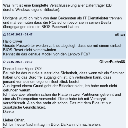
Was hilft ist eine komplette Verschlüsselung aller Datenträger (zB
durchs Windows eigene Bitlocker).
Übrigens würd ich mich von dem Bekannten als IT Dienstleister trennen
und mal vermuten dass die PCs schon bevor sie in seinen Besitz
übergegangen sind ein BIOS Passwort hatten.
othan
20.07.2022 - 08:47
Hallo Oliver
Gerade Passwörter werden z.T. so abgelegt, dass sie mit einem einfach
BIOS-Reset nicht verschwinden.
Kennst du das genaue Modell von den Lenovo PCs?
OliverFuchs66
20.07.2022 - 09:10
Danke lieber Viper 780!
Bei mir ist das nur die zusätzliche Sicherheit, dass wenn wir ein Seminar
haben und das Büro frei zugänglich ist, ich verhindern kann, dass
jemand von seinem eigenen Boot-Stick bootet.
Aus irgend einem Grund geht der Bitlocker nicht, ich habe noch nicht
gefunden warum.
Ich habe aber ohnehin schon die Platte in zwei Partitionen getrennt und
eine als Datenpartion verwendet. Diese habe ich mit Veracrypt
verschlüsselt. Also das steht eh schon. Das mit dem Bios ist nur
zusätzliche Gründlichkeit.
Danke
Lieber Othan,
Ich bin heute Nachmittag im Büro. Da kann ich nachsehen.