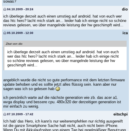
sowas?
dio
04.10.2009 - 20:24
ich überlege derzeit auch einen umstieg auf android. hat von euch wer
das htc hero? lacht mich stark an... leider hab ich einige nicht so schöne
reviews gelesen, wo über mangelnde leistung der hw geschimpft wird...
ica
05.10.2009 - 12:30
Zitat von dio
ich überlege derzeit auch einen umstieg auf android. hat von euch
wer das htc hero? lacht mich stark an... leider hab ich einige nicht
so schöne reviews gelesen, wo über mangelnde leistung der hw
geschimpft wird...
angeblich wurde die nicht so gute performance mit dem letzten firmware
update behoben und es sollte jetzt alles flüssig sein. kann aber nur
sagen was ich so gelesen hab
ich persönlich warte auf die nächste generation wie zb. das acer a1.
wvga display und bessere cpu. 480x320 der derzeitigen generation ist
mir einfach zu wenig.
eitschpi
07.10.2009 - 17:42
Ich hab' das Hero, ich kann's nur weiterempfehlen nur richtig ausgereift
ist die ganze Smartphone Sache halt nicht, auch nicht beim iPhone.
Wenn Du mit Akkulaufzeiten von einem Tag bei regelmäßiger Benutzung