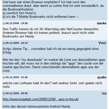
Und kann wer einen Browser empfehlen? Ich hab noch den
vorinstallierten drauf, aber damit zu surfen find ich sehr umständlich, da
die Bookmarkfunktion
a) ziemlich fürn Hund is
b) ich die T-Mobile Bookmarks nicht entfernen kann -.-
stevke
06.12.2009 - 19:58
Den Traffic kannst du mit 3G Watchdog oder NetCounter überprüfen.
Anderen Browser hab ich keinen probiert, brauch auch nicht viele
Bookmarks am Handy.
Vinci
06.12.2009 - 20:13
Achja, kleiner Tip... zumindest hab ich da ein wenig gegoogled ohne
Erfolg.
Wer bei den "my downloads" im market die Liste von deinstallierten apps
löschen will, der muss nur in den settings bei "apps" den cache von der
market app löschen. Damit verschwinden deinstallierte apps aus der
Liste.
quake
09.12.2009 - 01:46
welche navi software habt ihr den? weil andnav funkt. seit update nicht
mehr
ica
09.12.2009 - 09:55
http://www.engadget.com/2009/12/08/...ares-in-the-uk/
Imho das derzeit interessanteste Android Handy.