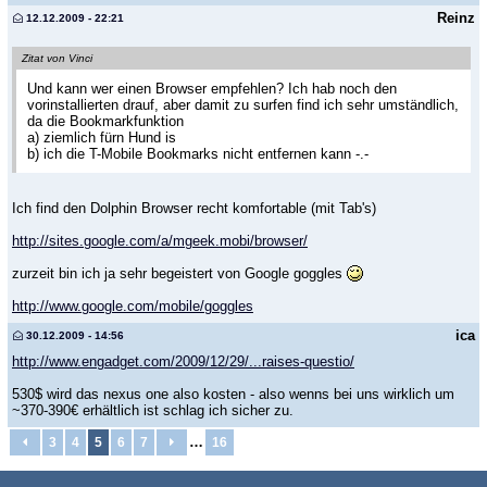
Reinz
12.12.2009 - 22:21
Zitat von Vinci
Und kann wer einen Browser empfehlen? Ich hab noch den
vorinstallierten drauf, aber damit zu surfen find ich sehr umständlich,
da die Bookmarkfunktion
a) ziemlich fürn Hund is
b) ich die T-Mobile Bookmarks nicht entfernen kann -.-
Ich find den Dolphin Browser recht komfortable (mit Tab's)
http://sites.google.com/a/mgeek.mobi/browser/
zurzeit bin ich ja sehr begeistert von Google goggles
http://www.google.com/mobile/goggles
ica
30.12.2009 - 14:56
http://www.engadget.com/2009/12/29/...raises-questio/
530$ wird das nexus one also kosten - also wenns bei uns wirklich um
~370-390€ erhältlich ist schlag ich sicher zu.
…
3
4
5
6
7
16