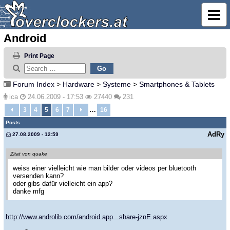
Android
Print Page
Forum Index
>
Hardware
>
Systeme
>
Smartphones & Tablets
ica
24.06.2009 - 17:53
27440
231
…
3
4
5
6
7
16
Posts
AdRy
27.08.2009 - 12:59
Zitat von quake
weiss einer vielleicht wie man bilder oder videos per bluetooth
versenden kann?
oder gibs dafür vielleicht ein app?
danke mfg
http://www.androlib.com/android.app...share-jznE.aspx