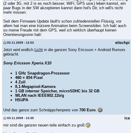
(2 oder 3G, mit 2 is es noch besser; WiFi; GPS usw.) leben kannst, ein
paar Bugs in der SW akzeptieren kannst dann hol's Dir, ich will's nicht
mehr missen.
Seit dem Firmware Update läuft's schon zufriedenstellen Flüssig, vor
allem hat man eine kürzere Animation beim Screensliden. Ich hab' auch
so meine Freude mit dem GPS, weil ich wirklich überhaupt keinen
Orientierungssinn hab'.
eitschpi
03.11.2009 - 12:03
Jetzt wird endlich
Licht
in die ganzen Sony Ericsson + Android Rumors
gebracht.
Sony Ericsson Xperia X10
1 GHz Snapdragon-Prozessor
480 × 854 Pixel
4 Zoll
8,1-Megapixel-Kamera
1 GB interner Speicher, microSDHC bis 32 GB
WLAN nach IEEE802.11b/g
HSUPA
Und das ganze zum Schnäppchenpreis von
700 Euro
.
ica
03.11.2009 - 13:35
mir sind die ganzen neuen teile einfach zu groß