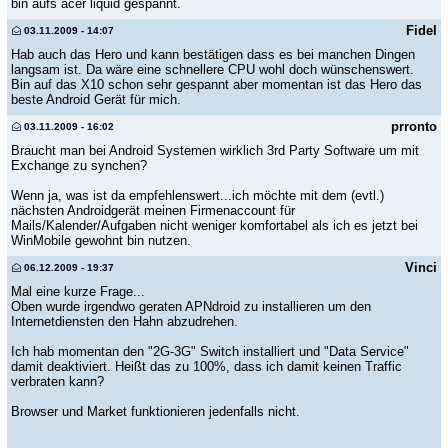
bin aufs acer liquid gespannt.
Fidel
03.11.2009 - 14:07
Hab auch das Hero und kann bestätigen dass es bei manchen Dingen
langsam ist. Da wäre eine schnellere CPU wohl doch wünschenswert.
Bin auf das X10 schon sehr gespannt aber momentan ist das Hero das
beste Android Gerät für mich.
prronto
03.11.2009 - 16:02
Braucht man bei Android Systemen wirklich 3rd Party Software um mit
Exchange zu synchen?
Wenn ja, was ist da empfehlenswert...ich möchte mit dem (evtl.)
nächsten Androidgerät meinen Firmenaccount für
Mails/Kalender/Aufgaben nicht weniger komfortabel als ich es jetzt bei
WinMobile gewohnt bin nutzen.
Vinci
06.12.2009 - 19:37
Mal eine kurze Frage...
Oben wurde irgendwo geraten APNdroid zu installieren um den
Internetdiensten den Hahn abzudrehen.
Ich hab momentan den "2G-3G" Switch installiert und "Data Service"
damit deaktiviert. Heißt das zu 100%, dass ich damit keinen Traffic
verbraten kann?
Browser und Market funktionieren jedenfalls nicht.