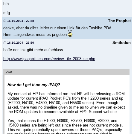
hth
mfg
The Prophet
16.10.2004 - 22:28
danke, aber da gibts leider nur einen Link für den Toshiba PDA.
Hmm....irgendwas muss es ja geben
Smilodon
16.10.2004 - 23:50
hoffe der link gibt mehr aufschluss
http://www.ipaqabilities.com/review...ile_2003_se.php
Zitat
How do I get it on my iPAQ?
My contact at HP has informed me that HP will be releasing a ROM
update for current iPAQ Pocket PC's from the H2200 series and up
(H2200, H4100, H4300, H5100, and H5500 series). Even though I
asked, there was no timeline given to me as to when we can expect
the ROM updates to become available at HP's Support website.
Yes, that means the H1900, H3600, H3700, H3800, H3900, and
H5400 series are being left out since these are not current models.
This will quite potentially upset owners of those iPAQ's, especially