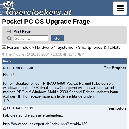
Pocket PC OS Upgrade Frage
Print Page
Forum Index
>
Hardware
>
Systeme
>
Smartphones & Tablets
The Prophet
16.10.2004 - 13:30
1275
4
Posts
The Prophet
16.10.2004 - 13:30
Hallo !
Ich bin Besitzer eines HP IPAQ 5450 Pocket Pc und habe derzeit
windows mobile 2003 drauf. Ich würde gerne wissen wie und wo ich
meinen PPC auf Windows Mobile 2003 Second Edition updaten kann.
Auf der HP Homepage habe ich leider nichts gefunden.
TIA
Smilodon
16.10.2004 - 14:13
hab dies auf die schnelle gefunden....
http://www.pocket-expert.de/index.php?itemid=139