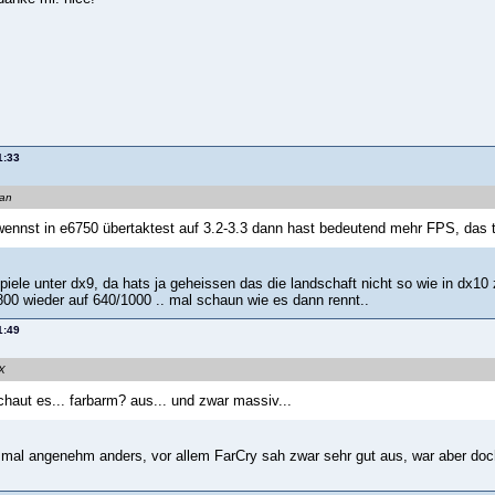
1:33
man
nnst in e6750 übertaktest auf 3.2-3.3 dann hast bedeutend mehr FPS, das te
ele unter dx9, da hats ja geheissen das die landschaft nicht so wie in dx10 z
800 wieder auf 640/1000 .. mal schaun wie es dann rennt..
1:49
eX
chaut es... farbarm? aus... und zwar massiv...
s mal angenehm anders, vor allem FarCry sah zwar sehr gut aus, war aber doch