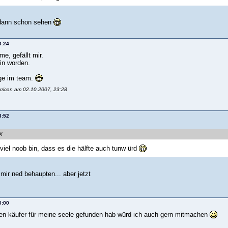
 dann schon sehen
3:24
me, gefällt mir.
ain worden.
ige im team.
urrican am 02.10.2007, 23:28
3:52
eX
viel noob bin, dass es die hälfte auch tunw ürd
 mir ned behaupten... aber jetzt
0:00
nen käufer für meine seele gefunden hab würd ich auch gern mitmachen