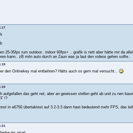
1:17
ck
mb
n 25-35fps rum outdoor.. indoor 60fps+ .. grafik is nett aber hätte mir da al
eren kann.. zB mitn auto durch an Zaun was ja laut den videos gehen sollte..
1:19
er den Onlinekey mal entbehren? Hätts auch so gern mal versucht...
1:19
ch aufgefallen das geht net, aber an gewissen stellen geht ab und zu nen ba
F !?
st in e6750 übertaktest auf 3.2-3.3 dann hast bedeutend mehr FPS, das teil
1:21
danke mr. nice!