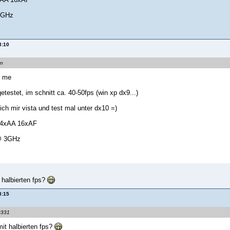
3GHz
3:10
en
 me
etestet, im schnitt ca. 40-50fps (win xp dx9...)
ich mir vista und test mal unter dx10 =)
 4xAA 16xAF
@ 3GHz
 halbierten fps?
3:15
t331
mit halbierten fps?