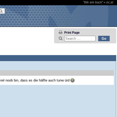
"We are back"
«
oc.at
Print Page
viel noob bin, dass es die hälfte auch tunw ürd