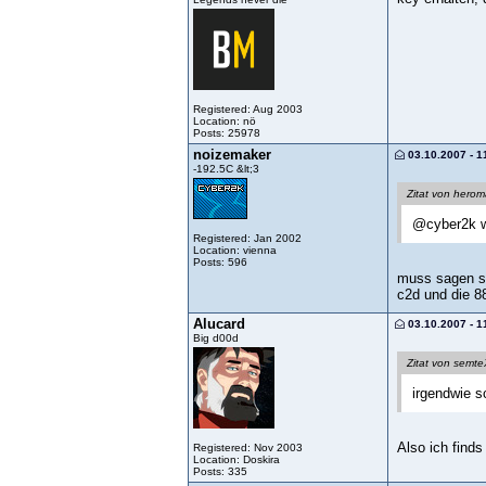
Registered: Aug 2003
Location: nö
Posts: 25978
noizemaker
03.10.2007 - 1
-192.5C &lt;3
Zitat von hero
@cyber2k we
Registered: Jan 2002
Location: vienna
Posts: 596
muss sagen spi
c2d und die 8
Alucard
03.10.2007 - 1
Big d00d
Zitat von semt
irgendwie s
Also ich find
Registered: Nov 2003
Location: Doskira
Posts: 335