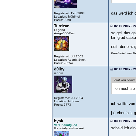
das werd ich
Registered: Feb 2004
Location: Mühl4tel
Posts: 3958
Turrican
02.10.2007 - 2
Legend
so geil das ga
Amiga500-Fan
bin grad capt
edit: der einz
Bearbeitet von T
Registered: Jul 2002
Location: Austria,Stmk.
Posts: 23254
d0lby
02.10.2007 - 2
reborn
Zitat von semt
eh noch so 
Registered: Jul 2004
Location: At home
ich wollts von
Posts: 6773
[x] ebenfalls g
hynk
03.10.2007 - 0
Vereinsmitglied
sobald ich ei
like totally ambivalent