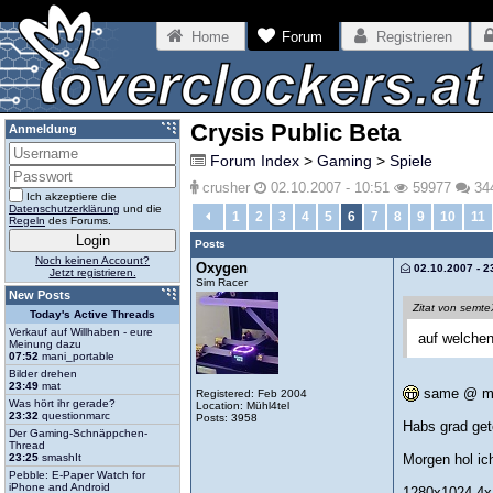
Home
Forum
Registrieren
Crysis Public Beta
Anmeldung
Forum Index
>
Gaming
>
Spiele
crusher
02.10.2007 - 10:51
59977
34
Ich akzeptiere die
Datenschutzerklärung
und die
1
2
3
4
5
6
7
8
9
10
11
Regeln
des Forums.
Posts
Noch keinen Account?
Oxygen
02.10.2007 - 2
Jetzt registrieren.
Sim Racer
New Posts
Zitat von semt
Today's Active Threads
Verkauf auf Willhaben - eure
auf welchen
Meinung dazu
07:52
mani_portable
Bilder drehen
23:49
mat
same @ m
Registered: Feb 2004
Was hört ihr gerade?
Location: Mühl4tel
23:32
questionmarc
Posts: 3958
Habs grad gete
Der Gaming-Schnäppchen-
Thread
23:25
smashIt
Morgen hol ich
Pebble: E-Paper Watch for
iPhone and Android
1280x1024 4