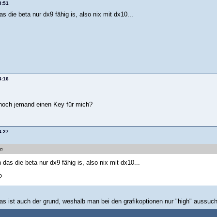
3:51
s die beta nur dx9 fähig is, also nix mit dx10...
4:16
noch jemand einen Key für mich?
4:27
en
das die beta nur dx9 fähig is, also nix mit dx10...
?
 das ist auch der grund, weshalb man bei den grafikoptionen nur "high" aussu