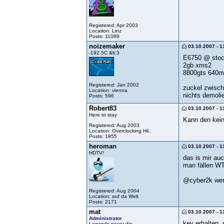
Registered: Apr 2003
Location: Linz
Posts: 11089
noizemaker
03.10.2007 - 1
-192.5C &lt;3
E6750 @ sto
2gb xms2
8800gts 640
Registered: Jan 2002
zuckel zwische
Location: vienna
nichts demoli
Posts: 596
Robert83
03.10.2007 - 1
Here to stay
Kann den kein
Registered: Aug 2003
Location: Overclocking Hil..
Posts: 1955
heroman
03.10.2007 - 1
HDTV!
das is mir au
man fällen WT
@cyber2k wenn
Registered: Aug 2004
Location: auf da Welt
Posts: 2171
mat
03.10.2007 - 1
Administrator
key erhalten, 
Legends never die