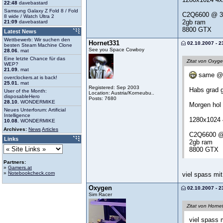
22:48
davebastard
Samsung Galaxy Z Fold 8 / Fold
C2Q6600 @ 
8 wide / Watch Ultra 2
2gb ram
21:09
davebastard
8800 GTX
Latest News
Wettbewerb: Wir suchen den
Hornet331
02.10.2007 - 2
besten Steam Machine Clone
See you Space Cowboy
28.06.
mat
Eine letzte Chance für das
Zitat von Oxyg
WEP?
21.09.
mat
same @
overclockers.at is back!
25.01.
mat
Registered: Sep 2003
Habs grad g
User of the Month:
Location: Austria/Korneubu..
disposableHero
Posts: 7680
28.10.
WONDERMIKE
Morgen hol 
Neues Unterforum: Artificial
Intelligence
1280x1024
10.08.
WONDERMIKE
Archives:
News
Articles
C2Q6600 
Links
2gb ram
8800 GTX
Partners:
»
Gamers.at
»
Notebookcheck.com
viel spass mit
Oxygen
02.10.2007 - 2
Sim Racer
Zitat von Horne
viel spass 