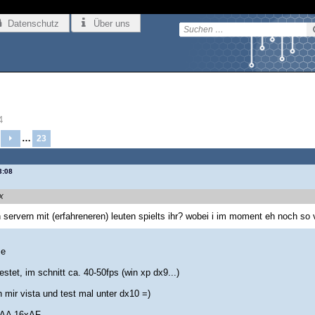
Datenschutz
Über uns
4
…
23
3:08
eX
 servern mit (erfahreneren) leuten spielts ihr? wobei i im moment eh noch so 
e
stet, im schnitt ca. 40-50fps (win xp dx9...)
 mir vista und test mal unter dx10 =)
xAA 16xAF