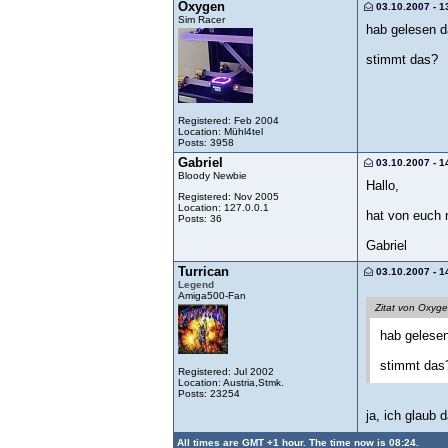
Oxygen
03.10.2007 - 1
Sim Racer
hab gelesen da
stimmt das?
Registered: Feb 2004
Location: Mühl4tel
Posts: 3958
Gabriel
03.10.2007 - 1
Bloody Newbie
Hallo,
Registered: Nov 2005
Location: 127.0.0.1
hat von euch 
Posts: 36
Gabriel
Turrican
03.10.2007 - 1
Legend
Amiga500-Fan
Zitat von Oxyg
hab gelesen 
stimmt das
Registered: Jul 2002
Location: Austria,Stmk.
Posts: 23254
ja, ich glaub
All times are GMT +1 hour. The time now is 08:24.