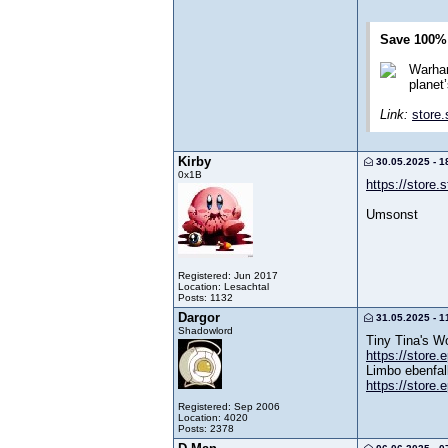
Save 100% 
Warham
planet
Link:
store
Kirby
30.05.2025 - 1
0x1B
https://store
Umsonst
Registered: Jun 2017
Location: Lesachtal
Posts: 1132
Dargor
31.05.2025 - 1
Shadowlord
Tiny Tina's Wo
https://store
Limbo ebenfal
https://store
Registered: Sep 2006
Location: 4020
Posts: 2378