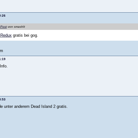
0:26
 Post
von smashIt
 Redux
gratis bei gog.
am
1:19
Info.
8:53
de unter anderem Dead Island 2 gratis.