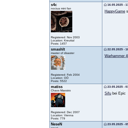
s4c
16.05.2025 - 1
noctua mini fan
HappyGame
s
Registered: Nov 2003
Location: Kreuttal
Posts: 1457
smashIt
22.05.2025 - 1
master of disaster
Warhammer 40
Registered: Feb 2004
Location: OÖ
Posts: 5522
matiss
23.05.2025 - 0
Chaos Maestro
Sifu
bei Epic
Registered: Dec 2007
Location: Vienna
Posts: 779
NeseN
23.05.2025 - 0
жеңкі