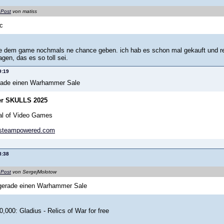
 Post
von matiss
c
lte dem game nochmals ne chance geben. ich hab es schon mal gekauft und ref
gen, das es so toll sei.
9:19
rade einen Warhammer Sale
r SKULLS 2025
al of Video Games
.steampowered.com
8:38
 Post
von SergejMolotow
gerade einen Warhammer Sale
000: Gladius - Relics of War for free