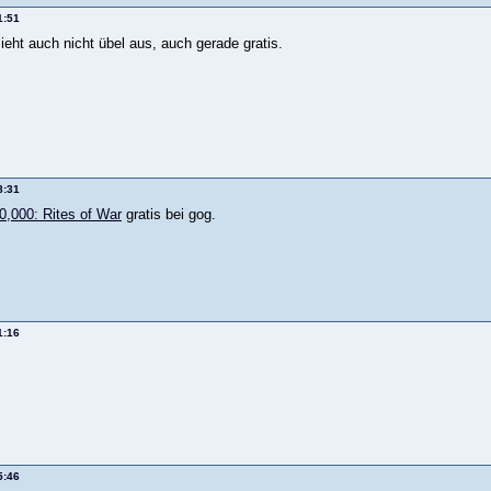
1:51
ieht auch nicht übel aus, auch gerade gratis.
8:31
,000: Rites of War
gratis bei gog.
1:16
5:46