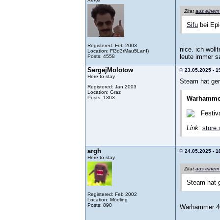
Zitat
aus einem
Sifu
bei Epi
Registered: Feb 2003
nice. ich wol
Location: Fl3d3rMau5LanI)
leute immer sa
Posts: 4558
SergejMolotow
23.05.2025 - 1
Here to stay
Steam hat ge
Registered: Jan 2003
Location: Graz
Posts: 1303
Warhamme
Festiv
Link:
store
argh
24.05.2025 - 1
Here to stay
Zitat
aus einem
Steam hat 
Registered: Feb 2002
Location: Mödling
Posts: 890
Warhammer 40,