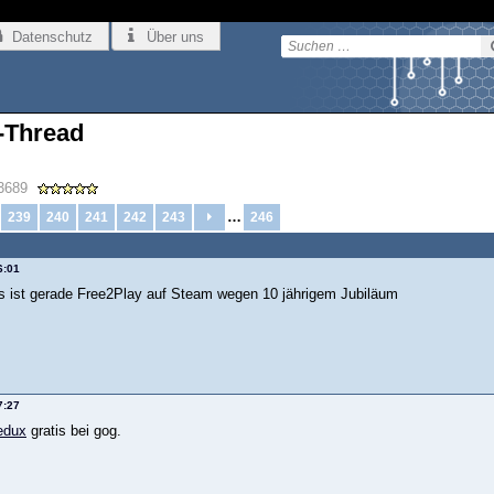
Datenschutz
Über uns
-Thread
3689
…
239
240
241
242
243
246
6:01
es ist gerade Free2Play auf Steam wegen 10 jährigem Jubiläum
7:27
edux
gratis bei gog.