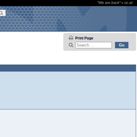
"We are back"
«
oc.at
Print Page