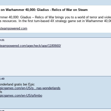
on Warhammer 40,000: Gladius - Relics of War on Steam
mer 40,000: Gladius – Relics of War brings you to a world of terror and viole
’s resources. In the first turn-based 4X strategy game set in Warhammer 40,000
.steampowered.com
8:21
.steampowered.com/agecheck/app/1180660/
1:43
nderland gratis bei Epic
.epicgames.com/en-US/p...nas-wonderlands
ls
.epicgames.com/en-US/p/limbo