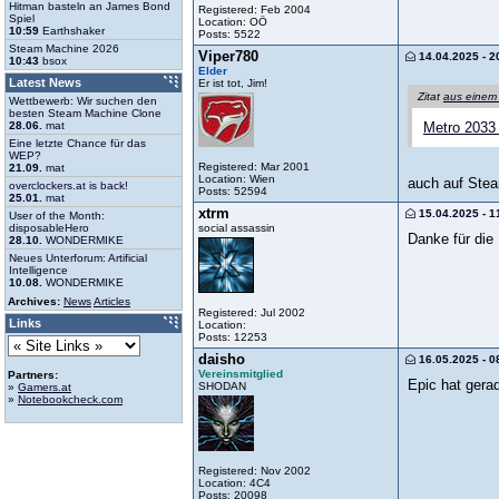
Hitman basteln an James Bond
Registered: Feb 2004
Spiel
Location: OÖ
10:59
Earthshaker
Posts: 5522
Steam Machine 2026
Viper780
14.04.2025 - 2
10:43
bsox
Elder
Latest News
Er ist tot, Jim!
Zitat
aus einem
Wettbewerb: Wir suchen den
besten Steam Machine Clone
28.06.
mat
Metro 2033
Eine letzte Chance für das
WEP?
Registered: Mar 2001
21.09.
mat
Location: Wien
auch auf Ste
overclockers.at is back!
Posts: 52594
25.01.
mat
xtrm
15.04.2025 - 1
User of the Month:
social assassin
disposableHero
Danke für die 
28.10.
WONDERMIKE
Neues Unterforum: Artificial
Intelligence
10.08.
WONDERMIKE
Archives:
News
Articles
Registered: Jul 2002
Links
Location:
Posts: 12253
daisho
16.05.2025 - 0
Vereinsmitglied
Partners:
Epic hat gera
SHODAN
»
Gamers.at
»
Notebookcheck.com
Registered: Nov 2002
Location: 4C4
Posts: 20098