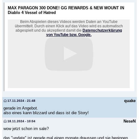
MAX PARAGON 300 DONE! GG REWARDS & NEW MOUNT IN
Diablo 4 Vessel of Hatred
Beim Abspielen dieses Videos werden Daten an YouTube
übermittelt. Durch einen Klick auf das Video wird es automatisch
abgespielt und du akzeptierst damit die
Datenschutzerklärung
von YouTube bzw. Google.
quake
17.11.2024 - 21:48
gerade im Angebot.
also eines kann blizzard und dass ist die Story!
NeseN
18.11.2024 - 10:04
wow jetzt schon im sale?
das "update" ist gerade mal einen monate draussen und sie beginnen