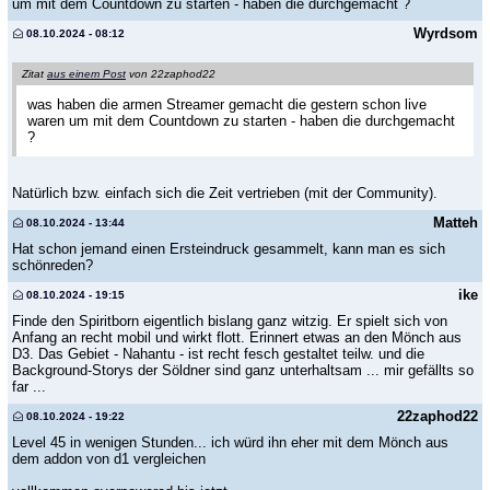
um mit dem Countdown zu starten - haben die durchgemacht ?
Wyrdsom
08.10.2024 - 08:12
Zitat
aus einem Post
von 22zaphod22
was haben die armen Streamer gemacht die gestern schon live
waren um mit dem Countdown zu starten - haben die durchgemacht
?
Natürlich bzw. einfach sich die Zeit vertrieben (mit der Community).
Matteh
08.10.2024 - 13:44
Hat schon jemand einen Ersteindruck gesammelt, kann man es sich
schönreden?
ike
08.10.2024 - 19:15
Finde den Spiritborn eigentlich bislang ganz witzig. Er spielt sich von
Anfang an recht mobil und wirkt flott. Erinnert etwas an den Mönch aus
D3. Das Gebiet - Nahantu - ist recht fesch gestaltet teilw. und die
Background-Storys der Söldner sind ganz unterhaltsam ... mir gefällts so
far ...
22zaphod22
08.10.2024 - 19:22
Level 45 in wenigen Stunden... ich würd ihn eher mit dem Mönch aus
dem addon von d1 vergleichen