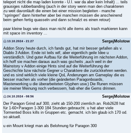
teleport nicht die map laden konnte - U.I. war da aber kein Inhalt) ... teils
grausiges rubberbanding (auch in der story wenn man den charakteren
zu weit davonläuft die einen bei einer mission begleiten - manche
"springen" dann hinterher aber bei manchen müssen die anscheinend
beim gehen fertig quasseln und dann schnalzt es einen retour)
paar kleine bugs wie dass man nicht alle items als trash markieren kann
mit space im inventory ...
SergejMolotow
13.10.2024 - 21:27
Addon Story heute durch, ich fands gut, hat mir besser gefallen als v.
Diablo 3 Addon. Ende ist teils wtf, aber eigentlich geile Idee u
verständlich. Und guter Aufbau für die Weiterführung im nächsten Addon,
ich hoff sie machen daraus auch was gscheits ,auch weil in der
Mainstory v Addon einige Hints sind auf die Weiterführung der
Geschichte bzw nächste Gegner u Charaktere die zurückkehren werden.
und es sind wirklich viele kleine QoL Änderungen am Gameplay die es
besser machen als vorher (die geänderten Paragonboards,
Masterworking u die überarbeiteten Glyphen usw.) Die Runen müssen
sie meiner Meinung noch verbessern, hab eher die Gems drinnen.
SergejMolotow
24.10.2024 - 08:56
Der Paragon Grind auf 300, zieht ab 150-200 ziemlich an. Rob2628 hat
für 1-60+Paragon 1-300 184 Stunden gebraucht. u hat aber viele
Tormented Boss kills in Gruppen etc. gemacht. ich bin glaub ich 170 od.
so aktuell.
u ein Mount kriegt man als Belohnung für Paragon 300