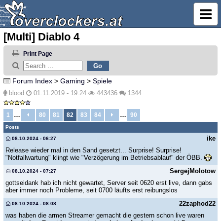
[Multi] Diablo 4
Print Page
Forum Index
>
Gaming
>
Spiele
blood
01.11.2019 - 19:24
443436
1344
…
…
1
80
81
82
83
84
90
Posts
ike
08.10.2024 - 06:27
Release wieder mal in den Sand gesetzt... Surprise! Surprise!
"Notfallwartung" klingt wie "Verzögerung im Betriebsablauf" der ÖBB.
SergejMolotow
08.10.2024 - 07:27
gottseidank hab ich nicht gewartet, Server seit 0620 erst live, dann gabs
aber immer noch Probleme, seit 0700 läufts erst reibungslos
22zaphod22
08.10.2024 - 08:08
was haben die armen Streamer gemacht die gestern schon live waren