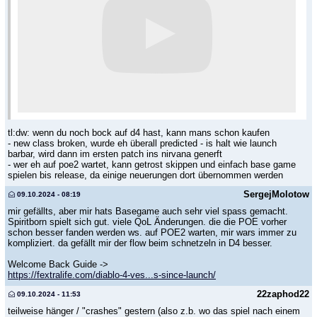
tl:dw: wenn du noch bock auf d4 hast, kann mans schon kaufen
- new class broken, wurde eh überall predicted - is halt wie launch
barbar, wird dann im ersten patch ins nirvana generft
- wer eh auf poe2 wartet, kann getrost skippen und einfach base game
spielen bis release, da einige neuerungen dort übernommen werden
SergejMolotow
09.10.2024 - 08:19
mir gefällts, aber mir hats Basegame auch sehr viel spass gemacht.
Spiritborn spielt sich gut. viele QoL Änderungen. die die POE vorher
schon besser fanden werden ws. auf POE2 warten, mir wars immer zu
kompliziert. da gefällt mir der flow beim schnetzeln in D4 besser.
Welcome Back Guide ->
https://fextralife.com/diablo-4-ves...s-since-launch/
22zaphod22
09.10.2024 - 11:53
teilweise hänger / "crashes" gestern (also z.b. wo das spiel nach einem