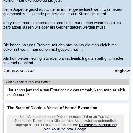
vollkommen overpowered bis jetzt
keine Aspekte geschaut ... items immer gewechselt wenn was neues
gedropped ist ... gerade per hetz die ersten Steine gelockert
story rennt man einfach durch umd bleibt nur stehen wenn man alles
zerplatzen lassen will oder ein Gegner getötet werden muss
Die haben halt das Problem mit den stat points die man gleich mal
bekommt wenn man schon mal gespielt hat ...
Als kompletter neuling ists aber wahrscheinlich ganz spaßig ... wieder
mal mehr content
Longbow
08.10.2024 - 20:47
Zitat
aus einem Post
von Matteh
Hat schon jemand einen Ersteindruck gesammelt, kann man es sich
schönreden?
The State of Diablo 4 Vessel of Hatred Expansion
Beim Abspielen dieses Videos werden Daten an YouTube
übermittelt. Durch einen Klick auf das Video wird es automatisch
abgespielt und du akzeptierst damit die
Datenschutzerklärung
von YouTube bzw. Google.