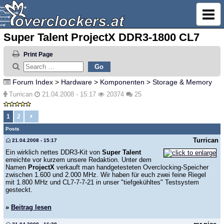
Super Talent ProjectX DDR3-1800 CL7
Print Page
Forum Index
>
Hardware
>
Komponenten
>
Storage & Memory
Turrican
21.04.2008 - 15:17
20374
25
1
2
Posts
Turrican
21.04.2008 - 15:17
Ein wirklich nettes DDR3-Kit von
Super Talent
erreichte vor kurzem unsere Redaktion. Unter dem
Namen
ProjectX
verkauft man handgetesteten Overclocking-Speicher
zwischen 1.600 und 2.000 MHz. Wir haben für euch zwei feine Riegel
mit 1.800 MHz und CL7-7-7-21 in unser "tiefgekühltes" Testsystem
gesteckt.
»
Beitrag lesen