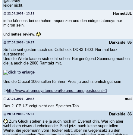
@starsky
leider nicht.
Hornet331
22.04.2008 - 13:31
imho könnens bei so hohen frequenzen und den nidrgie latencys nur
micron sein.
und nettes review.
Darkside_86
27.04.2008 - 10:37
So hab seit gestern auch die Cellshock DDR3 1800. Nur mal kurz
ausgetestet
Und die Werte lassen sich echt sehen. Bei genügend Spannung machen
die ja auch die 2000 Ramtakt mit.
Und die Crucial 1066 sollen für ihren Preis ja auch ziemlich gut sein
->
http://www.xtremesystems.org/forums...amp;postcount=1
mat
27.04.2008 - 20:47
Das 2. CPU-Z zeigt nicht das Speicher-Tab.
Darkside_86
28.04.2008 - 15:37
Zum Glück stehen sie ja auch noch im Everest drin. War ich aber
wohl doch etwas durcheinander. Sind jetzt auch keine super tollen
Werte, die jedermann vom Hocker reißt, aber im Gegensatz zu den
schlecht gehenden Dominatorn bin ich echt zufrieden, was die Leistung