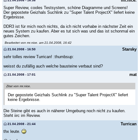
mr.nice.
21.04.2008 - 16:38
Super Review, cooles Testsystem, schöne Diagramme und Screens!
Der gepostete Geizhals Suchlink zu "Super Talent ProjectX" liefert keine
Ergebnisse.
DDR3 ist für mich noch nichts, da ich nicht vorhabe in nächster Zeit ein
neues System zu kaufen. Aber es tut sich was und das ist schonmal ein
gutes Zeichen.
Bearbeitet von mr.nice. am 21.04.2008, 16:42
Starsky
21.04.2008 - 16:50
sehr tolles review Turrican! :thumbsup:
weisst du zufällig auch welche bausteine verbaut sind?
mat
21.04.2008 - 17:01
Zitat von mr.nice.
Der gepostete Geizhals Suchlink zu "Super Talent ProjectX" liefert
keine Ergebnisse.
Die Steine gibt es auch in näherer Umgebung noch nicht zu kaufen.
Steht iirc im Review.
Turrican
21.04.2008 - 21:44
thx leute.