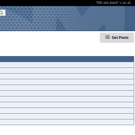
"We are back"
«
oc.at
Get Posts