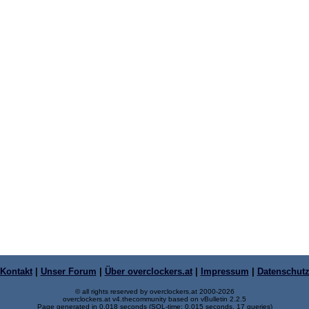
Kontakt
|
Unser Forum
|
Über overclockers.at
|
Impressum
|
Datenschut
© all rights reserved by overclockers.at 2000-2026
overclockers.at v4.thecommunity based on vBulletin 2.2.5
Page generated in 0.018 seconds (SQL-time: 0.015 seconds, 17 queries)