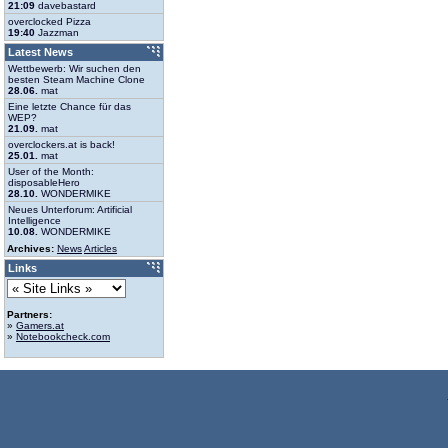
21:09
davebastard
overclocked Pizza
19:40
Jazzman
Latest News
Wettbewerb: Wir suchen den
besten Steam Machine Clone
28.06.
mat
Eine letzte Chance für das
WEP?
21.09.
mat
overclockers.at is back!
25.01.
mat
User of the Month:
disposableHero
28.10.
WONDERMIKE
Neues Unterforum: Artificial
Intelligence
10.08.
WONDERMIKE
Archives:
News
Articles
Links
Partners:
»
Gamers.at
»
Notebookcheck.com