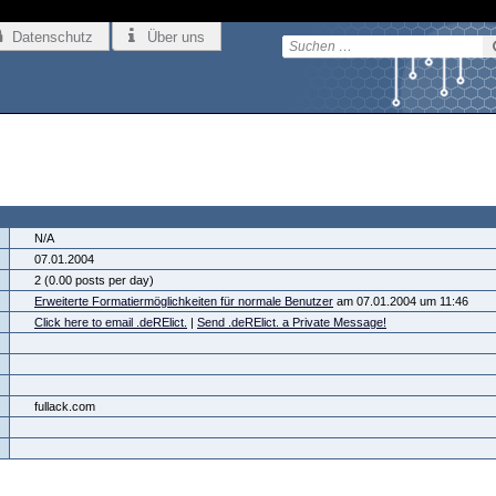
Datenschutz
Über uns
.
N/A
07.01.2004
2 (0.00 posts per day)
Erweiterte Formatiermöglichkeiten für normale Benutzer
am 07.01.2004 um 11:46
Click here to email .deRElict.
|
Send .deRElict. a Private Message!
fullack.com