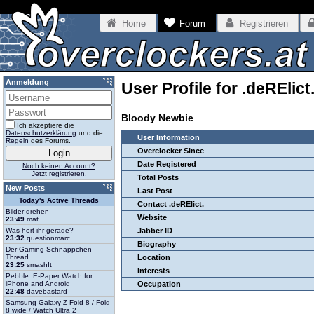
Home
Forum
Registrieren
Anmeldung
User Profile for .deRElict
Bloody Newbie
Ich akzeptiere die
Datenschutzerklärung
und die
User Information
Regeln
des Forums.
Overclocker Since
Date Registered
Noch keinen Account?
Jetzt registrieren.
Total Posts
New Posts
Last Post
Today's Active Threads
Contact .deRElict.
Bilder drehen
Website
23:49
mat
Was hört ihr gerade?
Jabber ID
23:32
questionmarc
Biography
Der Gaming-Schnäppchen-
Thread
Location
23:25
smashIt
Interests
Pebble: E-Paper Watch for
iPhone and Android
Occupation
22:48
davebastard
Samsung Galaxy Z Fold 8 / Fold
8 wide / Watch Ultra 2