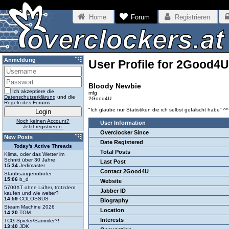
Home
Forum
Registrieren
Anmeldung
User Profile for 2Good4U
Bloody Newbie
Ich akzeptiere die
mfg
Datenschutzerklärung
und die
2Good4U
Regeln
des Forums.
"Ich glaube nur Statistiken die ich selbst gefälscht habe" ^^
Noch keinen Account?
User Information
Jetzt registrieren.
Overclocker Since
New Posts
Date Registered
Today's Active Threads
Total Posts
Klima, oder das Wetter im
Schnitt über 30 Jahre
Last Post
15:34
Jedimaster
Contact 2Good4U
Staubsaugerroboter
15:06
b_d
Website
5700XT ohne Lüfter, trotzdem
Jabber ID
kaufen und wie weiter?
14:59
COLOSSUS
Biography
Steam Machine 2026
Location
14:20
TOM
Interests
TCG Spieler/Sammler?!
13:40
JDK