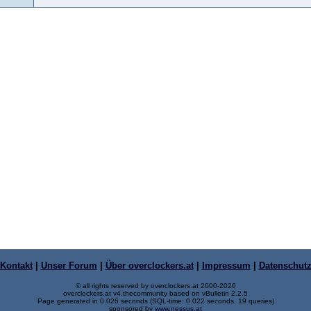
Kontakt
|
Unser Forum
|
Über overclockers.at
|
Impressum
|
Datenschut
© all rights reserved by overclockers.at 2000-2026
overclockers.at v4.thecommunity based on vBulletin 2.2.5
Page generated in 0.026 seconds (SQL-time: 0.022 seconds, 19 queries)
sponsored by
www.nessus.at