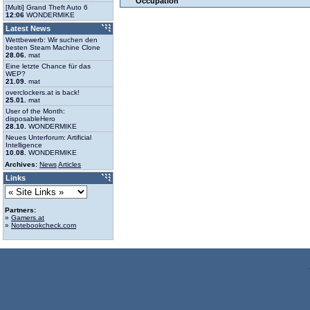
Occupation
[Multi] Grand Theft Auto 6
12:06
WONDERMIKE
Latest News
Wettbewerb: Wir suchen den
besten Steam Machine Clone
28.06.
mat
Eine letzte Chance für das
WEP?
21.09.
mat
overclockers.at is back!
25.01.
mat
User of the Month:
disposableHero
28.10.
WONDERMIKE
Neues Unterforum: Artificial
Intelligence
10.08.
WONDERMIKE
Archives:
News
Articles
Links
Partners:
»
Gamers.at
»
Notebookcheck.com