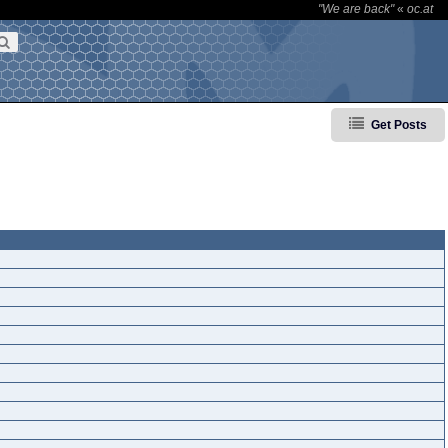
"We are back"
«
oc.at
Get Posts