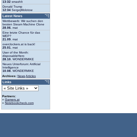
13:32
smashIt
Donald Trump
12:34
SergejMolotow
Latest News
Wettbewerb: Wir suchen den
besten Steam Machine Clone
28.06.
mat
Eine letzte Chance für das
WEP?
21.09.
mat
overclockers.at is back!
25.01.
mat
User of the Month:
disposableHero
28.10.
WONDERMIKE
Neues Unterforum: Artificial
Intelligence
10.08.
WONDERMIKE
Archives:
News
Articles
Links
Partners:
»
Gamers.at
»
Notebookcheck.com