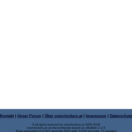
Kontakt
|
Unser Forum
|
Über overclockers.at
|
Impressum
|
Datenschut
© all rights reserved by overclockers.at 2000-2026
overclockers.at v4.thecommunity based on vBulletin 2.2.5
Page generated in 0.021 seconds (SQL-time: 0.019 seconds, 17 queries)