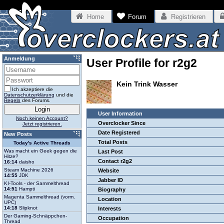
Home
Forum
Registrieren
Anmeldung
User Profile for r2g2
Kein Trink Wasser
Ich akzeptiere die
Datenschutzerklärung
und die
Regeln
des Forums.
User Information
Noch keinen Account?
Overclocker Since
Jetzt registrieren.
Date Registered
New Posts
Total Posts
Today's Active Threads
Was macht ein Geek gegen die
Last Post
Hitze?
Contact r2g2
16:14
daisho
Steam Machine 2026
Website
14:55
JDK
Jabber ID
KI-Tools - der Sammelthread
14:51
Hampti
Biography
Magenta Sammelthread (vorm.
Location
UPC)
14:18
Slipknot
Interests
Der Gaming-Schnäppchen-
Occupation
Thread