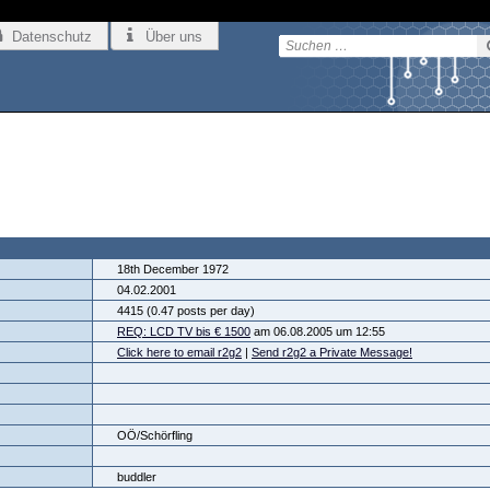
Datenschutz
Über uns
18th December 1972
04.02.2001
4415 (0.47 posts per day)
REQ: LCD TV bis € 1500
am 06.08.2005 um 12:55
Click here to email r2g2
|
Send r2g2 a Private Message!
OÖ/Schörfling
buddler