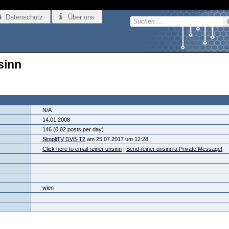
Datenschutz
Über uns
sinn
N/A
14.01.2008
146 (0.02 posts per day)
SimpliTV DVB-T2
am 25.07.2017 um 12:28
Click here to email reiner unsinn
|
Send reiner unsinn a Private Message!
wien