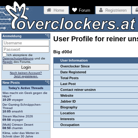
Home
Forum
Registrieren
Anmeldung
User Profile for reiner un
Big d00d
Ich akzeptiere die
Datenschutzerklärung
und die
User Information
Regeln
des Forums.
Overclocker Since
Date Registered
Noch keinen Account?
Jetzt registrieren.
Total Posts
New Posts
Last Post
Today's Active Threads
Contact reiner unsinn
Was macht ein Geek gegen die
Website
Hitze?
10:29
voyager
Jabber ID
Der Gaming-Schnäppchen-
Biography
Thread
10:05
smashIt
Location
Steam Machine 2026
Interests
09:58
voyager
[Multi] Crimson Desert
Occupation
08:50
charmin
Klima, oder das Wetter im
Schnitt über 30 Jahre