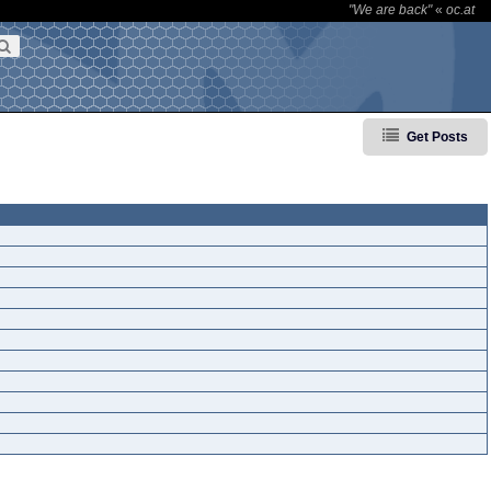
"We are back"
«
oc.at
Get Posts