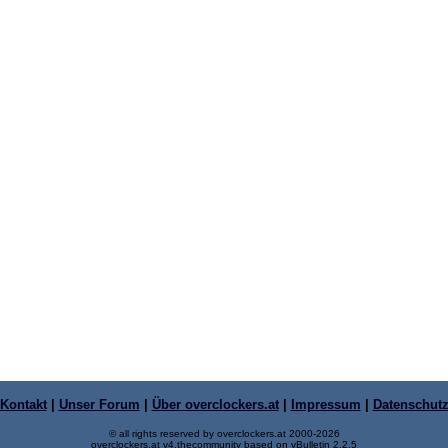
Kontakt
|
Unser Forum
|
Über overclockers.at
|
Impressum
|
Datenschut
© all rights reserved by overclockers.at 2000-2026
overclockers.at v4.thecommunity based on vBulletin 2.2.5