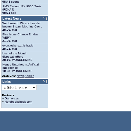
08:43
spunz
AMD Radeon RX 9000 Serie
(RDNA4)
08:21
s4c
Latest News
Wettbewerb: Wir suchen den
besten Steam Machine Clone
28.06.
mat
Eine letzte Chance für das
WEP?
21.09.
mat
overclockers.at is back!
25.01.
mat
User of the Month:
disposableHero
28.10.
WONDERMIKE
Neues Unterforum: Artificial
Intelligence
10.08.
WONDERMIKE
Archives:
News
Articles
Links
Partners:
»
Gamers.at
»
Notebookcheck.com