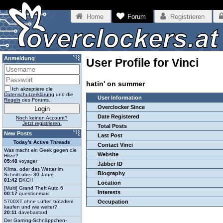
Home
Forum
Registrieren
Anmeldung
User Profile for Vinci
hatin' on summer
Ich akzeptiere die
Datenschutzerklärung
und die
User Information
Regeln
des Forums.
Overclocker Since
Date Registered
Noch keinen Account?
Jetzt registrieren.
Total Posts
New Posts
Last Post
Today's Active Threads
Contact Vinci
Was macht ein Geek gegen die
Website
Hitze?
05:48
voyager
Jabber ID
Klima, oder das Wetter im
Biography
Schnitt über 30 Jahre
01:42
DKCH
Location
[Multi] Grand Theft Auto 6
Interests
00:17
questionmarc
5700XT ohne Lüfter, trotzdem
Occupation
kaufen und wie weiter?
20:11
davebastard
Der Gaming-Schnäppchen-