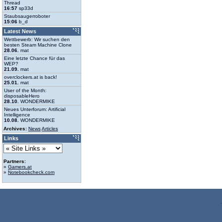
Thread
16:57
sp33d
Staubsaugerroboter
15:06
b_d
Latest News
Wettbewerb: Wir suchen den
besten Steam Machine Clone
28.06.
mat
Eine letzte Chance für das
WEP?
21.09.
mat
overclockers.at is back!
25.01.
mat
User of the Month:
disposableHero
28.10.
WONDERMIKE
Neues Unterforum: Artificial
Intelligence
10.08.
WONDERMIKE
Archives:
News
Articles
Links
Partners:
»
Gamers.at
»
Notebookcheck.com