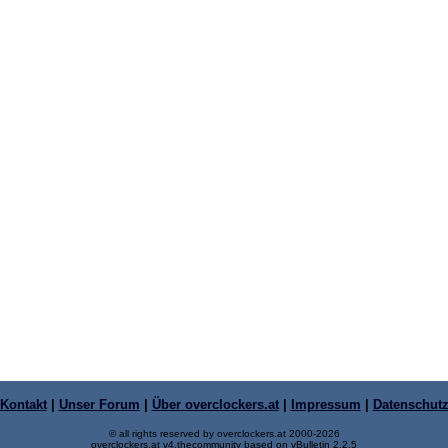
Kontakt
|
Unser Forum
|
Über overclockers.at
|
Impressum
|
Datenschut
© all rights reserved by overclockers.at 2000-2026
overclockers.at v4.thecommunity based on vBulletin 2.2.5