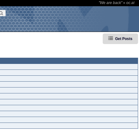
"We are back"
«
oc.at
Get Posts