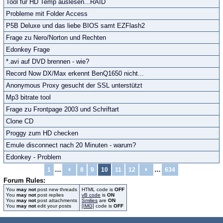
Tool für HD Temp auslesen...RAID
Probleme mit Folder Access
P5B Deluxe und das liebe BIOS samt EZFlash2
Frage zu Nero/Norton und Rechten
Edonkey Frage
*.avi auf DVD brennen - wie?
Record Now DX/Max erkennt BenQ1650 nicht...
Anonymous Proxy gesucht der SSL unterstützt
Mp3 bitrate tool
Frage zu Frontpage 2003 und Schriftart
Clone CD
Proggy zum HD checken
Emule disconnect nach 20 Minuten - warum?
Edonkey - Problem
…
…
1
8
9
10
11
12
634
Forum Rules:
You
may not
post new threads
HTML code is
OFF
You
may not
post replies
vB code
is
ON
You
may not
post attachments
Smilies
are
ON
You
may not
edit your posts
[IMG]
code is
OFF