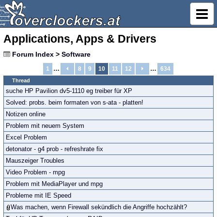
Applications, Apps & Drivers
Forum Index
>
Software
…
…
1
8
9
10
11
12
634
Thread
suche HP Pavilion dv5-1110 eg treiber für XP
Solved: probs. beim formaten von s-ata - platten!
Notizen online
Problem mit neuem System
Excel Problem
detonator - g4 prob - refreshrate fix
Mauszeiger Troubles
Video Problem - mpg
Problem mit MediaPlayer und mpg
Probleme mit IE Speed
Was machen, wenn Firewall sekündlich die Angriffe hochzählt?