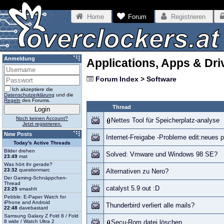
Home
Forum
Registrieren
Anmeldung
Applications, Apps & Dri
Forum Index
>
Software
Ich akzeptiere die
Datenschutzerklärung
und die
Regeln
des Forums.
Thread
Noch keinen Account?
Nettes Tool für Speicherplatz-analyse
Jetzt registrieren.
New Posts
Internet-Freigabe -Probleme edit:neues 
Today's Active Threads
Bilder drehen
Solved: Vmware und Windows 98 SE?
23:49
mat
Was hört ihr gerade?
23:32
questionmarc
Alternativen zu Nero?
Der Gaming-Schnäppchen-
Thread
catalyst 5.9 out :D
23:25
smashIt
Pebble: E-Paper Watch for
iPhone and Android
Thunderbird verliert alle mails?
22:48
davebastard
Samsung Galaxy Z Fold 8 / Fold
8 wide / Watch Ultra 2
Secu-Rom datei löschen