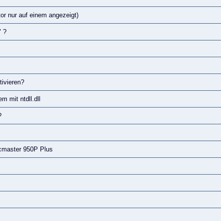
or nur auf einem angezeigt)
" ?
ivieren?
 mit ntdll.dll
?
cmaster 950P Plus