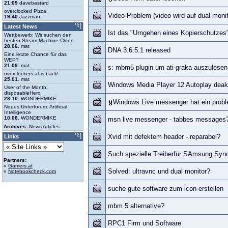
21:09
davebastard
overclocked Pizza
Video-Problem (video wird auf dual-monit
19:40
Jazzman
Latest News
Ist das "Umgehen eines Kopierschutzes
Wettbewerb: Wir suchen den
besten Steam Machine Clone
28.06.
mat
DNA 3.6.5.1 released
Eine letzte Chance für das
WEP?
21.09.
mat
s: mbm5 plugin um ati-graka auszulesen
overclockers.at is back!
25.01.
mat
Windows Media Player 12 Autoplay deakt
User of the Month:
disposableHero
28.10.
WONDERMIKE
Windows Live messenger hat ein problem
Neues Unterforum: Artificial
Intelligence
10.08.
WONDERMIKE
msn live messenger - tabbes messages
Archives:
News
Articles
Xvid mit defektem header - reparabel?
Links
Such spezielle Treiberfür SAmsung Syn
Partners:
»
Gamers.at
Solved: ultravnc und dual monitor?
»
Notebookcheck.com
suche gute software zum icon-erstellen
mbm 5 alternative?
RPC1 Firm und Software