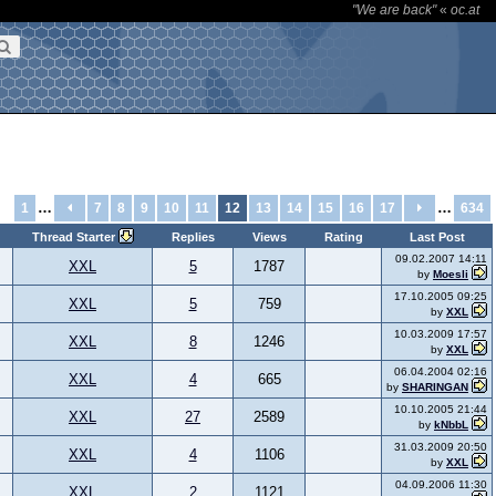
"We are back"
«
oc.at
…
…
1
7
8
9
10
11
12
13
14
15
16
17
634
Thread Starter
Replies
Views
Rating
Last Post
09.02.2007 14:11
XXL
5
1787
by
Moesli
17.10.2005 09:25
XXL
5
759
by
XXL
10.03.2009 17:57
XXL
8
1246
by
XXL
06.04.2004 02:16
XXL
4
665
by
SHARINGAN
10.10.2005 21:44
XXL
27
2589
by
kNbbL
31.03.2009 20:50
XXL
4
1106
by
XXL
04.09.2006 11:30
XXL
2
1121