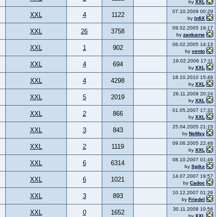
by
XXL
07.10.2009 00:29
XXL
4
1122
by
InfiX
09.02.2005 19:17
XXL
26
3758
by
zankarne
06.02.2005 14:13
XXL
1
902
by
vento
19.02.2006 17:11
XXL
4
694
by
XXL
18.10.2010 15:49
XXL
4
4298
by
XXL
26.11.2009 20:24
XXL
5
2019
by
XXL
01.05.2007 17:32
XXL
2
866
by
XXL
25.04.2005 21:15
XXL
3
843
by
NeMsy
09.06.2005 22:48
XXL
2
1119
by
XXL
08.10.2007 01:49
XXL
6
6314
by
Spikx
14.07.2007 19:57
XXL
6
1021
by
Cadoc
10.12.2007 01:26
XXL
3
893
by
Friedel
30.11.2008 10:56
XXL
0
1652
by
XXL