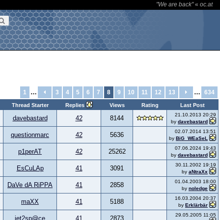
"We are back"
«
oc.at
…
…
1
3
4
5
6
7
8
9
10
11
12
13
634
Thread Starter
Replies
Views
Rating
Last Post
21.10.2013 20:29
davebastard
42
8144
by
davebastard
02.07.2014 13:51
questionmarc
42
5636
by
BiG_WEaSeL
07.06.2024 19:43
p1perAT
42
25262
by
davebastard
30.11.2002 19:19
EsCuLAp
41
3091
by
aNtraXx
01.04.2003 18:00
DaVe dA RiPPA
41
2858
by
noledge
16.03.2004 20:37
maXX
41
5188
by
Erklärbär
29.05.2005 11:05
jet2sp@ce
41
2873