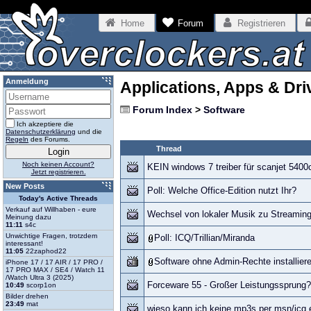
Home
Forum
Registrieren
Anmeldung
Applications, Apps & Dri
Forum Index
>
Software
Ich akzeptiere die
Datenschutzerklärung
und die
Regeln
des Forums.
Thread
Noch keinen Account?
KEIN windows 7 treiber für scanjet 5400
Jetzt registrieren.
New Posts
Poll: Welche Office-Edition nutzt Ihr?
Today's Active Threads
Verkauf auf Willhaben - eure
Wechsel von lokaler Musik zu Streaminga
Meinung dazu
11:11
s4c
Unwichtige Fragen, trotzdem
Poll: ICQ/Trillian/Miranda
interessant!
11:05
22zaphod22
Software ohne Admin-Rechte installier
iPhone 17 / 17 AIR / 17 PRO /
17 PRO MAX / SE4 / Watch 11
/Watch Ultra 3 (2025)
Forceware 55 - Großer Leistungssprung?
10:49
scorp1on
Bilder drehen
23:49
mat
wieso kann ich keine mp3s per msn/icq