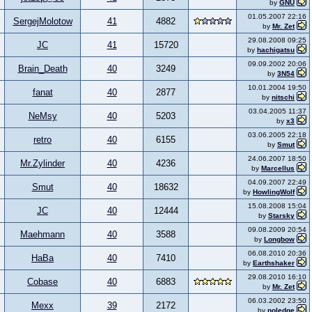
by
GNU
01.05.2007 22:16
SergejMolotow
41
4882
by
Mr. Zet
29.08.2008 09:25
JC
41
15720
by
hachigatsu
09.09.2002 20:06
Brain_Death
40
3249
by
3N54
10.01.2004 19:50
fanat
40
2877
by
nitschi
03.04.2005 11:37
NeMsy
40
5203
by
x3
03.06.2005 22:18
retro
40
6155
by
Smut
24.06.2007 18:50
Mr.Zylinder
40
4236
by
Marcellus
04.09.2007 22:49
Smut
40
18632
by
HowlingWolf
15.08.2008 15:04
JC
40
12444
by
Starsky
09.08.2009 20:54
Maehmann
40
3588
by
Longbow
06.08.2010 20:36
HaBa
40
7410
by
Earthshaker
29.08.2010 16:10
Cobase
40
6883
by
Mr. Zet
06.03.2002 23:50
Mexx
39
2172
by
noledge