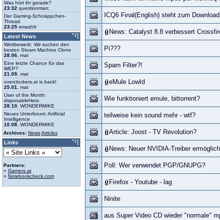
Was hört ihr gerade?
23:32
questionmarc
ICQ6 Final(English) steht zum Download 
Der Gaming-Schnäppchen-
Thread
23:25
smashIt
News: Catalyst 8.8 verbessert Crossfir
Latest News
Wettbewerb: Wir suchen den
Pi???
besten Steam Machine Clone
28.06.
mat
Eine letzte Chance für das
Spam Filter?!
WEP?
21.09.
mat
eMule LowId
overclockers.at is back!
25.01.
mat
User of the Month:
Wie funktioniert emule, bittorrent?
disposableHero
28.10.
WONDERMIKE
Neues Unterforum: Artificial
teilweise kein sound mehr - wtf?
Intelligence
10.08.
WONDERMIKE
Article: Joost - TV Revolution?
Archives:
News
Articles
Links
News: Neuer NVIDIA-Treiber ermöglic
Poll: Wer verwendet PGP/GNUPG?
Partners:
»
Gamers.at
»
Notebookcheck.com
Firefox - Youtube - lag
Ninite
aus Super Video CD wieder "normale" m