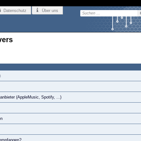
Datenschutz
Über uns
vers
c
nbieter (AppleMusic, Spotify, ...)
en
 empfangen?