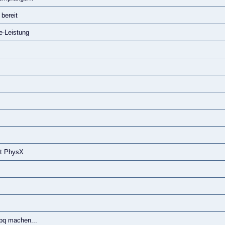
bereit
e-Leistung
ht PhysX
pq machen...