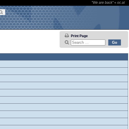
"We are back"
«
oc.at
Print Page