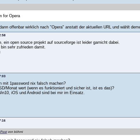
rm for Opera
 dann offenbar wirklich nach "Opera" anstatt der aktuellen URL und wählt de
2:58
 ein open source projekt auf sourceforge ist leider garnicht dabei.
 bin sehr zufrieden damit.
g
7:03
n mit 1password nix falsch machen?
SD/Monat wert (wenn es funktioniert und sicher ist, ist es das)?
n10, iOS und Android sind bei mir im Einsatz.
7:16
 Post
von böhmi