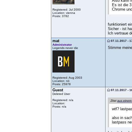
Also kann 
Es ist die 
Chrome und 
Registered: Jul 2000
Location: vienna
Posts: 3782
funktioniert 
Sicher - ist h
Ich vertraue 
mat
07.11.2017 - 1
Administrator
Stimme meinem
Legends never die
Registered: Aug 2003
Location: nö
Posts: 25978
Guest
07.11.2017 - 1
Deleted User
Registered: n/a
Zitat
aus einem
Location:
Posts: n/a
wtf? lastpa
also in sac
lastpass ne