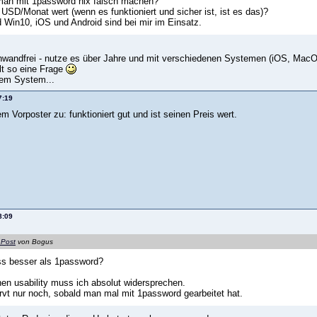
man mit 1password nix falsch machen?
3 USD/Monat wert (wenn es funktioniert und sicher ist, ist es das)?
Win10, iOS und Android sind bei mir im Einsatz.
einwandfrei - nutze es über Jahre und mit verschiedenen Systemen (iOS, Mac
alt so eine Frage
dem System...
7:19
 Vorposter zu: funktioniert gut und ist seinen Preis wert.
8:09
 Post
von Bogus
ss besser als 1password?
hen usability muss ich absolut widersprechen.
rvt nur noch, sobald man mal mit 1password gearbeitet hat.