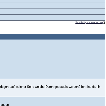
[
Edit Poll (moderators only)
]
tlegen, auf welcher Seite welche Daten gebraucht werden? Ich find da nix,
ication