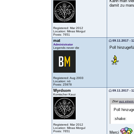
Kann man viel
damit zu man
Registered: Mar 2012
Location: Minas Morgul
Posts: 7651
mat
09.11.2017 - 1
Administrator
Poll hinzugefü
Legends never die
Registered: Aug 2003
Location: nö
Posts: 25978
Wyrdsom
09.11.2017 - 1
Komischer Kauz
Zitat
aus einem
Poll hinzug
:shake:
Registered: Mar 2012
Location: Minas Morgul
Posts: 7651
Merci