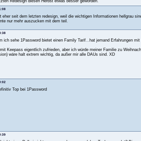
etzten Redesign diesen Herbst etwas besser geworden.
1:08
 eher seit dem letzten redesign, weil die wichtigen Informationen hellgrau sin
nnte nur mehr auszucken mit dem teil.
3:38
ich sehe 1Password bietet einen Family Tarif...hat jemand Erfahrungen m
 mit Keepass eigentlich zufrieden, aber ich würde meiner Familie zu Weihnach
ion) wäre halt extrem wichtig, da außer mir alle DAUs sind. XD
0:02
definitiv Top bei 1Password
0:39