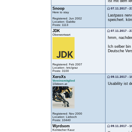
Ist mit dem l
Snoop
07.11.2017 - 2
Here to stay
Lastpass nervt
Registered: Jun 2002
speichert. kö
Location: Gablitz
Posts: 1113
JDK
07.11.2017 - 2
Oberwortwart
hmm, nachdem 
Ich selber bin
Deutsche Vers
Registered: Feb 2007
Location: /etc/graz
Posts: 3100
XeroXs
09.11.2017 - 1
Vereinsmitglied
Usability ist 
10ideen.at
Registered: Nov 2000
Location: Lieboch
Posts: 10440
Wyrdsom
09.11.2017 - 1
Komischer Kauz