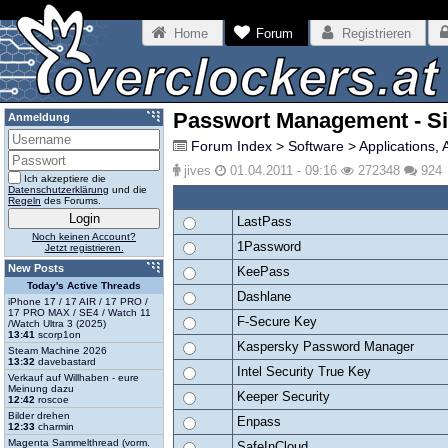
Home
Forum
Registrieren
Passwort Management - S
Anmeldung
Forum Index
>
Software
>
Applications, 
jives
01.04.2011 - 09:16
272348
924
Ich akzeptiere die
Datenschutzerklärung
und die
Regeln
des Forums.
LastPass
Noch keinen Account?
1Password
Jetzt registrieren.
New Posts
KeePass
Today's Active Threads
Dashlane
iPhone 17 / 17 AIR / 17 PRO /
17 PRO MAX / SE4 / Watch 11
F-Secure Key
/Watch Ultra 3 (2025)
13:41
scorp1on
Kaspersky Password Manager
Steam Machine 2026
13:32
davebastard
Intel Security True Key
Verkauf auf Willhaben - eure
Meinung dazu
Keeper Security
12:42
roscoe
Bilder drehen
Enpass
12:33
charmin
Magenta Sammelthread (vorm.
SafeInCloud