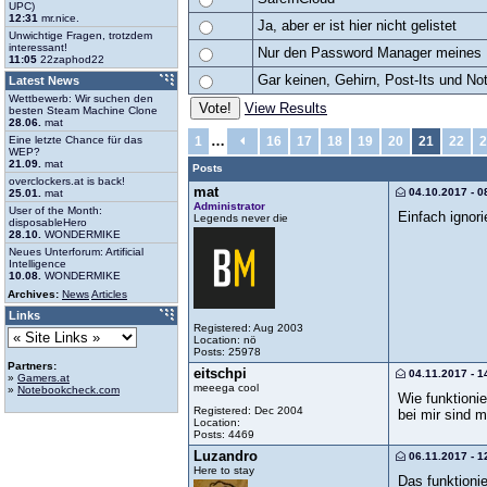
UPC)
12:31
mr.nice.
Ja, aber er ist hier nicht gelistet
Unwichtige Fragen, trotzdem
interessant!
Nur den Password Manager meines
11:05
22zaphod22
Gar keinen, Gehirn, Post-Its und Not
Latest News
Wettbewerb: Wir suchen den
View Results
besten Steam Machine Clone
28.06.
mat
…
Eine letzte Chance für das
1
16
17
18
19
20
21
22
2
WEP?
21.09.
mat
Posts
overclockers.at is back!
mat
04.10.2017 - 0
25.01.
mat
Administrator
User of the Month:
Einfach ignor
Legends never die
disposableHero
28.10.
WONDERMIKE
Neues Unterforum: Artificial
Intelligence
10.08.
WONDERMIKE
Archives:
News
Articles
Links
Registered: Aug 2003
Location: nö
Posts: 25978
Partners:
eitschpi
04.11.2017 - 1
»
Gamers.at
meeega cool
»
Notebookcheck.com
Wie funktioni
Registered: Dec 2004
bei mir sind 
Location:
Posts: 4469
Luzandro
06.11.2017 - 1
Here to stay
Das funktionie