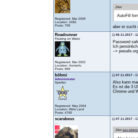
Zitat
AutoFill fo
Registered: Mar 2006
Location: 2482
Posts: 708
aber er sucht
Roadrunner
06.11.2017 - 1
Floating on Water
Password safe,
Ich persönlich
--> pwsafe.or
Registered: Mar 2002
Location: /home/tv
Posts: 868
böhmi
07.11.2017 - 1
Administrator
Also kann ma
Spießer
Es ist die 3 U
Chrome und Wi
Registered: May 2004
Location: Wels Land
Posts: 4780
scarabeus
07.11.2017 - 1
...
Zitat
aus einem