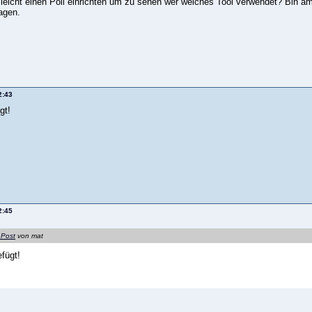
leicht einen Poll einrichten um zu sehen wer welches Tool verwendet? Bin a
agen.
2:43
gt!
2:45
 Post
von mat
efügt!