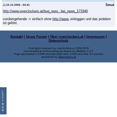
Smut
23.12.2006 - 04:41
http://www.overclockers.at/bug_repo...bei_news_173340
vorübergehende -> einfach ohne
http://www.
einloggen und das problem
ist gelöst.
Kontakt
|
Unser Forum
|
Über overclockers.at
|
Impressum
|
Datenschutz
© all rights reserved by overclockers.at 2000-2026
overclockers.at v4.thecommunity based on vBulletin 2.2.5
Page generated in 0.008 seconds (SQL-time: 0.005 seconds, 24 queries)
sponsored by
www.nessus.at
L
E
F
T
B
A
R