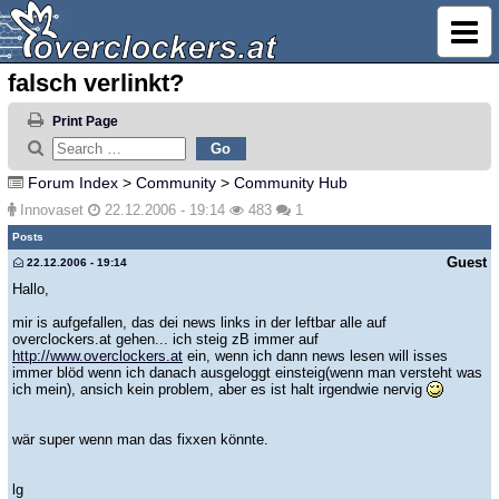
falsch verlinkt?
Print Page
Forum Index
>
Community
>
Community Hub
Innovaset
22.12.2006 - 19:14
483
1
Posts
Guest
22.12.2006 - 19:14
Hallo,
mir is aufgefallen, das dei news links in der leftbar alle auf
overclockers.at gehen... ich steig zB immer auf
http://www.overclockers.at
ein, wenn ich dann news lesen will isses
immer blöd wenn ich danach ausgeloggt einsteig(wenn man versteht was
ich mein), ansich kein problem, aber es ist halt irgendwie nervig
wär super wenn man das fixxen könnte.
lg