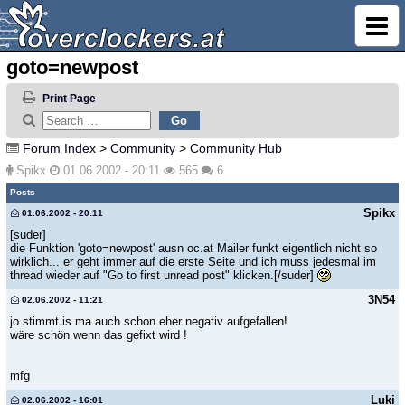
goto=newpost
Print Page
Forum Index
>
Community
>
Community Hub
Spikx
01.06.2002 - 20:11
565
6
Posts
Spikx
01.06.2002 - 20:11
[suder]
die Funktion 'goto=newpost' ausn oc.at Mailer funkt eigentlich nicht so
wirklich... er geht immer auf die erste Seite und ich muss jedesmal im
thread wieder auf "Go to first unread post" klicken.[/suder]
3N54
02.06.2002 - 11:21
jo stimmt is ma auch schon eher negativ aufgefallen!
wäre schön wenn das gefixt wird !
mfg
Luki
02.06.2002 - 16:01