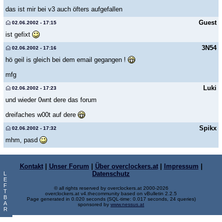
das ist mir bei v3 auch öfters aufgefallen
Guest
02.06.2002 - 17:15
ist gefixt
3N54
02.06.2002 - 17:16
hö geil is gleich bei dem email gegangen !
mfg
Luki
02.06.2002 - 17:23
und wieder 0wnt dere das forum
dreifaches w00t auf dere
Spikx
02.06.2002 - 17:32
mhm, pasd
Kontakt
|
Unser Forum
|
Über overclockers.at
|
Impressum
|
Datenschutz
L
E
F
© all rights reserved by overclockers.at 2000-2026
T
overclockers.at v4.thecommunity based on vBulletin 2.2.5
B
Page generated in 0.020 seconds (SQL-time: 0.017 seconds, 24 queries)
A
sponsored by
www.nessus.at
R