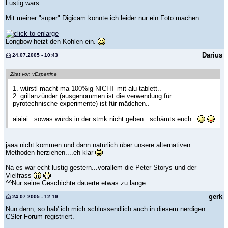
Lustig wars
Mit meiner "super" Digicam konnte ich leider nur ein Foto machen:
Longbow heizt den Kohlen ein.
Darius
24.07.2005 - 10:43
Zitat von vEspertine
1. würstl macht ma 100%ig NICHT mit alu-tablett..
2. grillanzünder (ausgenommen ist die verwendung für
pyrotechnische experimente) ist für mädchen..
aiaiai.. sowas würds in der stmk nicht geben.. schämts euch..
jaaa nicht kommen und dann natürlich über unsere alternativen
Methoden herziehen....eh klar
Na es war echt lustig gestern...vorallem die Peter Storys und der
Vielfrass
^^Nur seine Geschichte dauerte etwas zu lange...
gerk
24.07.2005 - 12:19
Nun denn, so hab' ich mich schlussendlich auch in diesem nerdigen
CSler-Forum registriert.