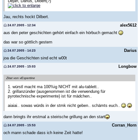
Dejan, Darius, Dilbert(?)
Jau, rechts hockt Dilbert.
alex5612
24.07.2005 - 12:34
aus den peter geschichten gehört einfach ein hörbuch gemacht
das war so göttlich gestern
Darius
24.07.2005 - 14:23
joa die Geschichten sind echt w00t
Longbow
24.07.2005 - 15:03
Zitat von vEspertine
1. würstl macht ma 100%ig NICHT mit alu-tablett..
2. grillanzünder (ausgenommen ist die verwendung für
pyrotechnische experimente) ist für mädchen..
aiaiai.. sowas würds in der stmk nicht geben.. schämts euch..
dann bringts ihr erstmal a steirische grillung an den start
Corran_Horn
24.07.2005 - 15:53
och mann schade dass ich keine Zeit hatte!