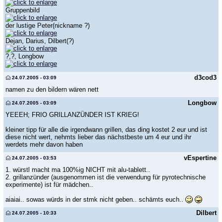
Gruppenbild
der lustige Peter(nickname ?)
Dejan, Darius, Dilbert(?)
?,?, Longbow
d3cod3
24.07.2005 - 03:09
namen zu den bildern wären nett
Longbow
24.07.2005 - 03:09
YEEEH; FRIO GRILLANZÜNDER IST KRIEG!
kleiner tipp für alle die irgendwann grillen, das ding kostet 2 eur und ist
diese nicht wert, nehmts lieber das nächstbeste um 4 eur und ihr
werdets mehr davon haben
vEspertine
24.07.2005 - 03:53
1. würstl macht ma 100%ig NICHT mit alu-tablett..
2. grillanzünder (ausgenommen ist die verwendung für pyrotechnische
experimente) ist für mädchen..
aiaiai.. sowas würds in der stmk nicht geben.. schämts euch..
Dilbert
24.07.2005 - 10:33