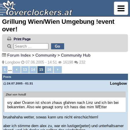
Grillung Wien/Wien Umgebung !event
over!
Print Page
Forum Index
>
Community
>
Community Hub
Longbow
07.06.2005 - 14:51
16198
232
…
1
13
14
15
16
Posts
Longbow
24.07.2005 - 01:31
Zitat von hctuB
sry aber Ovaron ist shcon zhaus gfahren nach Linz und ich bin bei
bekannten. Also wie gesagt sorry ich hass das mim WEtter
bruahahaha wetter, sowas kann uns nicht einschüchtern!
aber ich stimme dem alex zu, war ein lustiger(peter) und unterhaltsamer