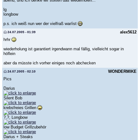
abend, und ich denke wir sollten das wiederholen...
lg
longbow
p.s. ich weiß nun wer der vielfraß war/ist
alex5612
24.07.2005 - 01:39
hrhr
wiederholung ist garantiert irgendwann mal fällig, vielleicht sogar in
höflein
aber da müsste ich vorher einiges noch abchecken
WONDERMIKE
24.07.2005 - 02:10
Pics
Darius
Silent Bob
krebsfreies Grillen
?,?, Longbow
low Budget Grillzubehör
Darius + Steaks