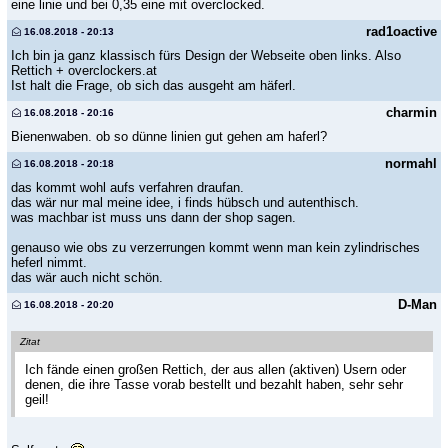
eine linie und bei 0,35 eine mit overclocked.
rad1oactive
16.08.2018 - 20:13
Ich bin ja ganz klassisch fürs Design der Webseite oben links. Also
Rettich + overclockers.at
Ist halt die Frage, ob sich das ausgeht am häferl.
charmin
16.08.2018 - 20:16
Bienenwaben. ob so dünne linien gut gehen am haferl?
normahl
16.08.2018 - 20:18
das kommt wohl aufs verfahren draufan.
das wär nur mal meine idee, i finds hübsch und autenthisch.
was machbar ist muss uns dann der shop sagen.
genauso wie obs zu verzerrungen kommt wenn man kein zylindrisches
heferl nimmt.
das wär auch nicht schön.
D-Man
16.08.2018 - 20:20
Zitat
Ich fände einen großen Rettich, der aus allen (aktiven) Usern oder
denen, die ihre Tasse vorab bestellt und bezahlt haben, sehr sehr
geil!