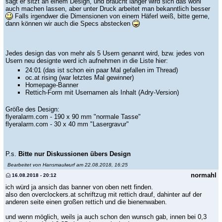
sagt er sitzt an einem Design, und braucht länger wird sich das wohl
auch machen lassen, aber unter Druck arbeitet man bekanntlich besser
Falls irgendwer die Dimensionen von einem Häferl weiß, bitte gerne,
dann können wir auch die Specs abstecken
Jedes design das von mehr als 5 Usern genannt wird, bzw. jedes von
Usern neu designte werd ich aufnehmen in die Liste hier:
24:01 (das ist schon ein paar Mal gefallen im Thread)
oc.at rising (war letztes Mal gewinner)
Homepage-Banner
Rettich-Form mit Usernamen als Inhalt (Adry-Version)
Größe des Design:
flyeralarm.com - 190 x 90 mm "normale Tasse"
flyeralarm.com - 30 x 40 mm "Lasergravur"
P.s.
Bitte nur Diskussionen übers Design
Bearbeitet von Hansmaulwurf am 22.08.2018, 16:25
normahl
16.08.2018 - 20:12
ich würd ja ansich das banner von oben nett finden.
also den overclockers.at schriftzug mit rettich drauf, dahinter auf der
anderen seite einen großen rettich und die bienenwaben.
und wenn möglich, weils ja auch schon den wunsch gab, innen bei 0,3