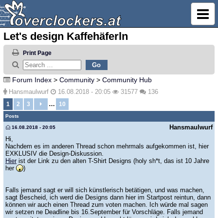
Let's design Kaffehäferln
Print Page
Forum Index
>
Community
>
Community Hub
Hansmaulwurf
16.08.2018 - 20:05
31577
136
…
1
2
3
10
Posts
Hansmaulwurf
16.08.2018 - 20:05
Hi,
Nachdem es im anderen Thread schon mehrmals aufgekommen ist, hier
EXKLUSIV die Design-Diskussion.
Hier
ist der Link zu den alten T-Shirt Designs (holy sh*t, das ist 10 Jahre
her
)
Falls jemand sagt er will sich künstlerisch betätigen, und was machen,
sagt Bescheid, ich werd die Designs dann hier im Startpost reintun, dann
können wir auch einen Thread zum voten machen. Ich würde mal sagen
wir setzen ne Deadline bis 16.September für Vorschläge. Falls jemand